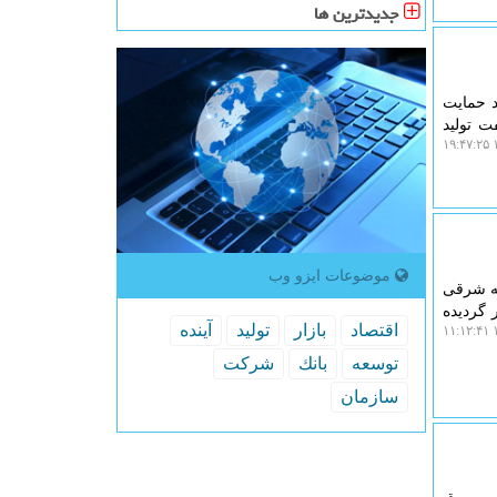
جدیدترین ها
د حمایت
ت تولید
۱
موضوعات ایزو وب
مرداد) وزش باد در نیمه شرقی
 گردیده
اقتصاد
بازار
تولید
آینده
۱
توسعه
بانك
شركت
سازمان