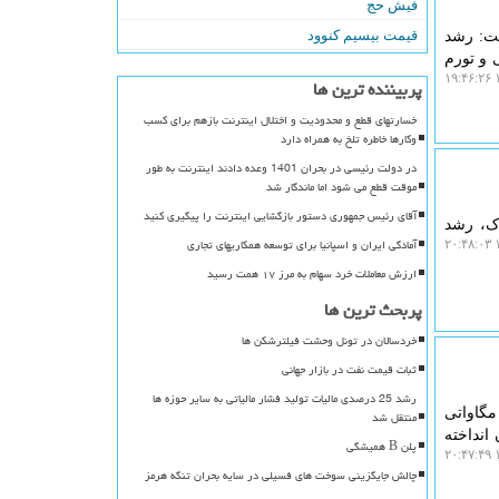
فیش حج
قیمت بیسیم کنوود
شت: رشد
درآمدهای مالیاتی و تورم
۱
پربیننده ترین ها
خسارتهای قطع و محدودیت و اختلال اینترنت بازهم برای کسب
وکارها خاطره تلخ به همراه دارد
در دولت رئیسی در بحران 1401 وعده دادند اینترنت به طور
موقت قطع می شود اما ماندگار شد
آقای رئیس جمهوری دستور بازگشایی اینترنت را پیگیری کنید
اک، رشد
آمادگی ایران و اسپانیا برای توسعه همکاریهای تجاری
۱
ارزش معاملات خرد سهام به مرز ۱۷ همت رسید
پربحث ترین ها
خردسالان در تونل وحشت فیلترشکن ها
ثبات قیمت نفت در بازار جهانی
رشد 25 درصدی مالیات تولید فشار مالیاتی به سایر حوزه ها
نرژی مجلس اظهار داشت: با عنایت به لطمه حدود ۲ هزار مگاواتی
منتقل شد
 جریان انداخته
پلن B همیشگی
۱
چالش جایگزینی سوخت های فسیلی در سایه بحران تنگه هرمز