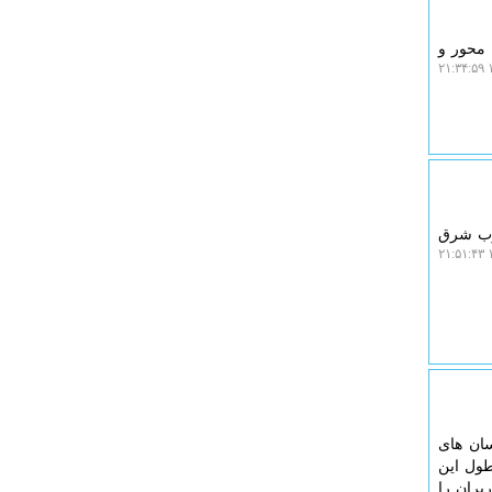
 محور و
۱
نوب شرق
۱
سان های
طول این
بران را