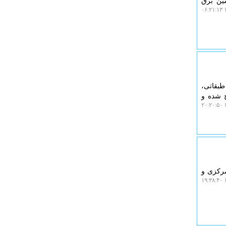
مین برق
۱
طبقاتی،
ج شده و
۱
 از بانک مرکزی و
۱