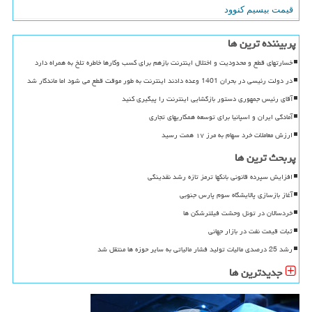
قیمت بیسیم کنوود
پربیننده ترین ها
خسارتهای قطع و محدودیت و اختلال اینترنت بازهم برای کسب وکارها خاطره تلخ به همراه دارد
در دولت رئیسی در بحران 1401 وعده دادند اینترنت به طور موقت قطع می شود اما ماندگار شد
آقای رئیس جمهوری دستور بازگشایی اینترنت را پیگیری کنید
آمادگی ایران و اسپانیا برای توسعه همکاریهای تجاری
ارزش معاملات خرد سهام به مرز ۱۷ همت رسید
پربحث ترین ها
افزایش سپرده قانونی بانکها ترمز تازه رشد نقدینگی
آغاز بازسازی پالایشگاه سوم پارس جنوبی
خردسالان در تونل وحشت فیلترشکن ها
ثبات قیمت نفت در بازار جهانی
رشد 25 درصدی مالیات تولید فشار مالیاتی به سایر حوزه ها منتقل شد
جدیدترین ها