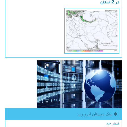
در 2 استان
لینک دوستان ایزو وب
فیش حج