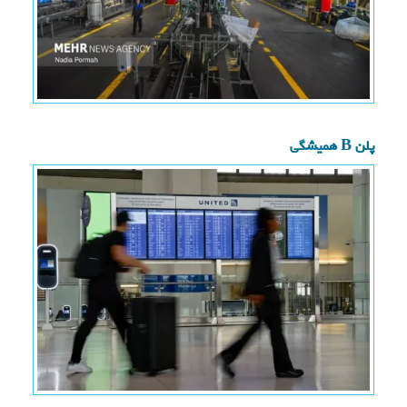
پلن B همیشگی