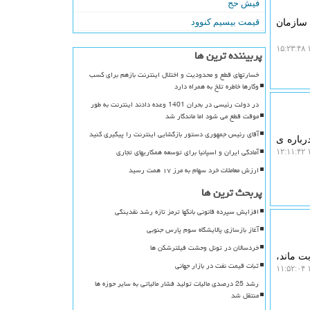
فیش حج
قیمت بیسیم کنوود
حضور مدیرعامل سازمان
۱
پربیننده ترین ها
خسارتهای قطع و محدودیت و اختلال اینترنت بازهم برای کسب
وکارها خاطره تلخ به همراه دارد
در دولت رئیسی در بحران 1401 وعده دادند اینترنت به طور
موقت قطع می شود اما ماندگار شد
آقای رئیس جمهوری دستور بازگشایی اینترنت را پیگیری کنید
است درباره ی
آمادگی ایران و اسپانیا برای توسعه همکاریهای تجاری
۱
ارزش معاملات خرد سهام به مرز ۱۷ همت رسید
پربحث ترین ها
افزایش سپرده قانونی بانکها ترمز تازه رشد نقدینگی
آغاز بازسازی پالایشگاه سوم پارس جنوبی
خردسالان در تونل وحشت فیلترشکن ها
ت ماند،
ثبات قیمت نفت در بازار جهانی
۱
رشد 25 درصدی مالیات تولید فشار مالیاتی به سایر حوزه ها
منتقل شد