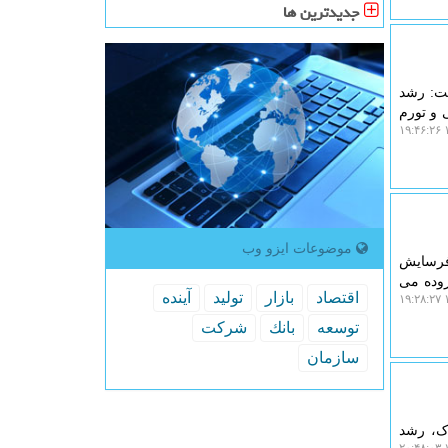
جدیدترین ها
شت: رشد
درآمدهای مالیاتی و تورم
۱
موضوعات ایزو وب
فرسایش
زوده می
اقتصاد
بازار
تولید
آینده
۱
توسعه
بانك
شركت
سازمان
اک، رشد