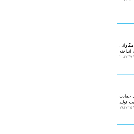
۱
نرژی مجلس اظهار داشت: با عنایت به لطمه حدود ۲ هزار مگاواتی
 جریان انداخته
۱
د حمایت
ت تولید
۱