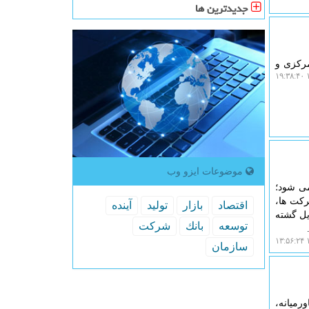
جدیدترین ها
 از بانک مرکزی و
۱
موضوعات ایزو وب
می شود؛
 هزینه شرکت ها،
اقتصاد
بازار
تولید
آینده
یل گشته
توسعه
بانك
شركت
۱
سازمان
رمیانه،