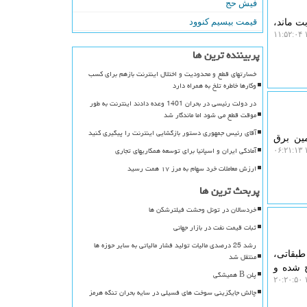
فیش حج
قیمت بیسیم کنوود
ت ماند،
۱
پربیننده ترین ها
خسارتهای قطع و محدودیت و اختلال اینترنت بازهم برای کسب
وکارها خاطره تلخ به همراه دارد
در دولت رئیسی در بحران 1401 وعده دادند اینترنت به طور
موقت قطع می شود اما ماندگار شد
آقای رئیس جمهوری دستور بازگشایی اینترنت را پیگیری کنید
مین برق
آمادگی ایران و اسپانیا برای توسعه همکاریهای تجاری
۱
ارزش معاملات خرد سهام به مرز ۱۷ همت رسید
پربحث ترین ها
خردسالان در تونل وحشت فیلترشکن ها
ثبات قیمت نفت در بازار جهانی
رشد 25 درصدی مالیات تولید فشار مالیاتی به سایر حوزه ها
طبقاتی،
منتقل شد
ج شده و
پلن B همیشگی
۱
چالش جایگزینی سوخت های فسیلی در سایه بحران تنگه هرمز