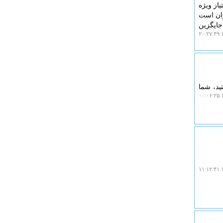
یاز ویژه
ران است
جایگزین
۱
ید، شما
۱
۱