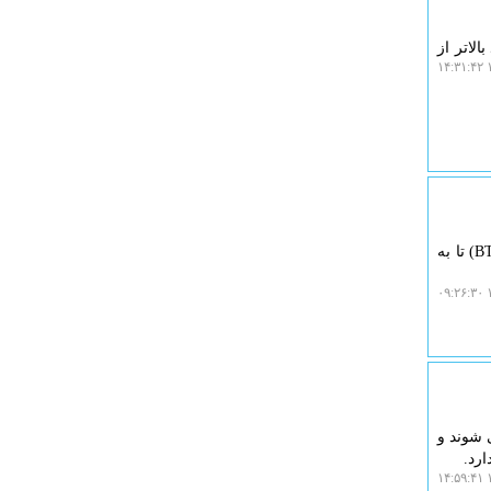
لاتر از
۱
ایزو وب: ارزهای دیجیتال در معاملات بامداد امروز در محدوده های قبلی خود درحال نوسان هستند و بیتکوین (BTC) تا به
۱
ه مند می شوند و
۱