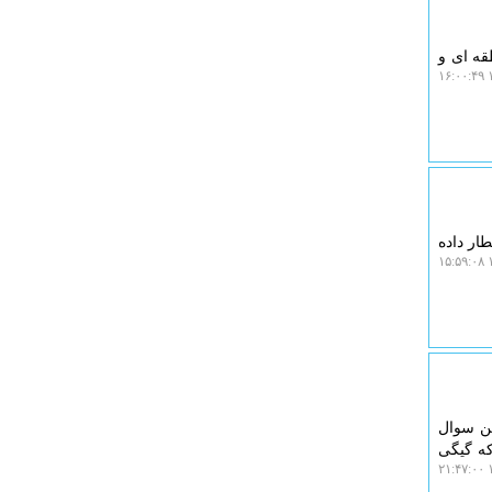
قه ای و
۱
ار داده
۱
ین سوال
که گیگی
۱