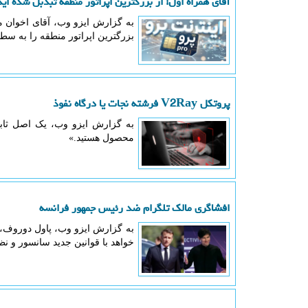
آقای همراه اول! از بزرگترین اپراتور منطقه تبدبل شده اید به VPN 
به گزارش ایزو وب، آقای اخوان مد
بزرگترین اپراتور منطقه را به سطح بزرگترین VPN 
پروتکل V2Ray فرشته نجات یا درگاه نفوذ
به گزارش ایزو وب، یک اصل ثابت
محصول هستید.»
افشاگری مالک تلگرام ضد رئیس جمهور فرانسه
به گزارش ایزو وب، پاول دوروف، ب
خواهد با قوانین جدید سانسور و نظا