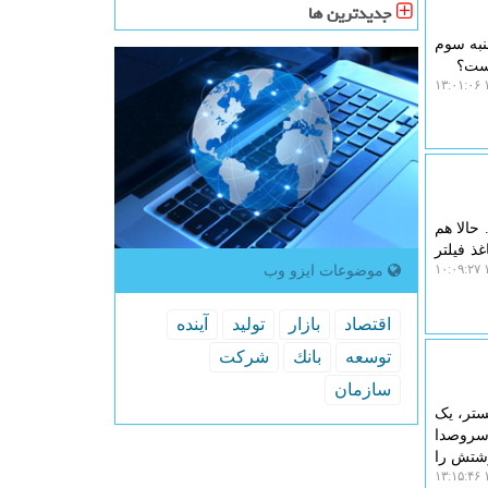
جدیدترین ها
نبه سوم
است؟
۱
حالا هم
ذ فیلتر
موضوعات ایزو وب
۱
اقتصاد
بازار
تولید
آینده
توسعه
بانك
شركت
سازمان
ستر، یک
ان اولین روزهای سال ۱۳۹۳ که آمد، بی سروصدا
نوشتش را
۱