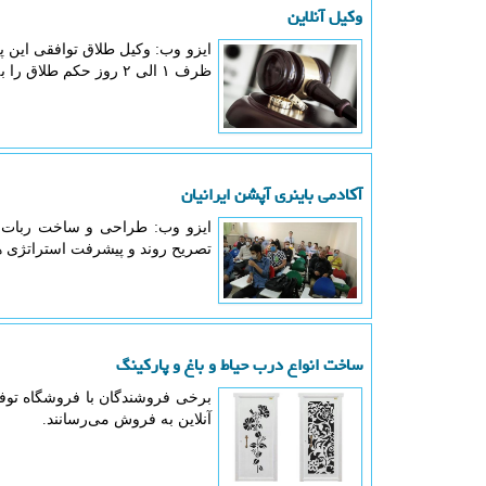
وكیل آنلاین
ایزو وب: وكیل طلاق توافقی این 
ظرف ۱ الی ۲ روز حكم طلاق را به شما بدهد.
آكادمی باینری آپشن ایرانیان
ایزو وب: طراحی و ساخت ربات تست
تصریح روند و پیشرفت استراتژی ه
ساخت انواع درب حیاط و باغ و پاركینگ
برخی فروشندگان با فروشگاه توف
آنلاین به فروش می‌رسانند.