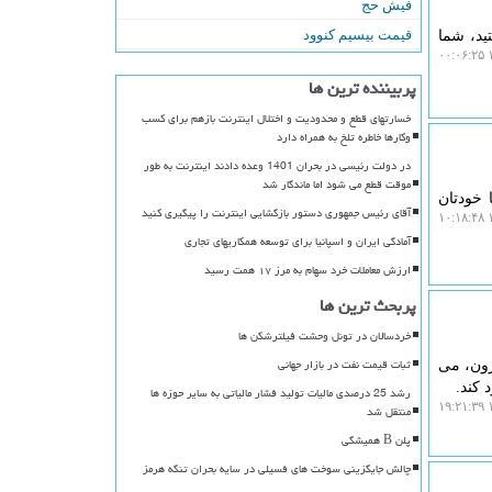
فیش حج
قیمت بیسیم کنوود
ید، شما
۱
پربیننده ترین ها
خسارتهای قطع و محدودیت و اختلال اینترنت بازهم برای کسب
وکارها خاطره تلخ به همراه دارد
در دولت رئیسی در بحران 1401 وعده دادند اینترنت به طور
موقت قطع می شود اما ماندگار شد
 خودتان
آقای رئیس جمهوری دستور بازگشایی اینترنت را پیگیری کنید
۱
آمادگی ایران و اسپانیا برای توسعه همکاریهای تجاری
ارزش معاملات خرد سهام به مرز ۱۷ همت رسید
پربحث ترین ها
خردسالان در تونل وحشت فیلترشکن ها
ثبات قیمت نفت در بازار جهانی
رون، می
 کند.
رشد 25 درصدی مالیات تولید فشار مالیاتی به سایر حوزه ها
۱
منتقل شد
پلن B همیشگی
چالش جایگزینی سوخت های فسیلی در سایه بحران تنگه هرمز