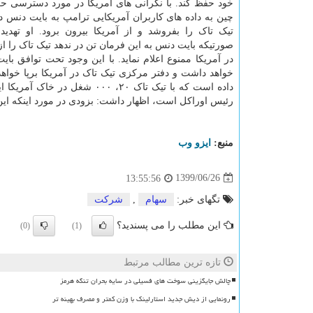
خود حفظ کند. با نگرانی های آمریکا در مورد دسترسی 
چین به داده های کاربران آمریکایی ترامپ به بایت دنس دس
تیک تاک را بفروشد و از آمریکا بیرون برود. او تهدید
صورتیکه بایت دنس به این فرمان تن در ندهد تیک تاک را از
در آمریکا ممنوع اعلام نماید. با این وجود تحت توافق ب
خواهد داشت و دفتر مرکزی تیک تاک در آمریکا برپا خواهد
داده است که با تیک تاک ۲۰، ۰
رئیس اوراکل است، اظهار داشت: بزودی در مورد اینکه این ت
منبع:
ایزو وب
1399/06/26
13:55:56
تگهای خبر:
سهام
,
شركت
این مطلب را می پسندید؟
(0)
(1)
تازه ترین مطالب مرتبط
چالش جایگزینی سوخت های فسیلی در سایه بحران تنگه هرمز
رونمایی از دیش جدید استارلینک با وزن کمتر و مصرف بهینه تر