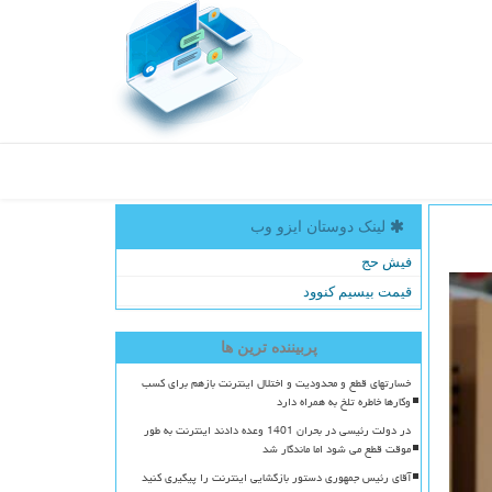
لینک دوستان ایزو وب
فیش حج
قیمت بیسیم کنوود
پربیننده ترین ها
خسارتهای قطع و محدودیت و اختلال اینترنت بازهم برای کسب
وکارها خاطره تلخ به همراه دارد
در دولت رئیسی در بحران 1401 وعده دادند اینترنت به طور
موقت قطع می شود اما ماندگار شد
آقای رئیس جمهوری دستور بازگشایی اینترنت را پیگیری کنید