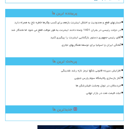
پربیننده ترین ها
خسارتهای قطع و محدودیت و اختلال اینترنت بازهم برای کسب وکارها خاطره تلخ به همراه دارد
در دولت رئیسی در بحران 1401 وعده دادند اینترنت به طور موقت قطع می شود اما ماندگار شد
آقای رئیس جمهوری دستور بازگشایی اینترنت را پیگیری کنید
آمادگی ایران و اسپانیا برای توسعه همکاریهای تجاری
پربحث ترین ها
افزایش سپرده قانونی بانکها ترمز تازه رشد نقدینگی
آغاز بازسازی پالایشگاه سوم پارس جنوبی
خردسالان در تونل وحشت فیلترشکن ها
ثبات قیمت نفت در بازار جهانی
جدیدترین ها