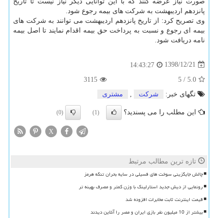
صورت نیاز عرضه كنند كه با این توانایی دیگر نیاز نیست تا تاریخ
پانزدهم اردیبهشت به شركت های بیمه رجوع شود.
وی تصریح كرد: از تاریخ پانزدهم اردیبهشت می توانند به شركت های
بیمه ای رجوع و نسبت به پرداخت حق بیمه اقدام نمایند تا اصل بیمه
نامه دریافت شود.
1398/12/21
14:43:27
3115
5
/
5.0
تگهای خبر:
شركت
,
مشتری
این مطلب را می پسندید؟
(0)
(1)
X
تازه ترین مطالب مرتبط
چالش جایگزینی سوخت های فسیلی در سایه بحران تنگه هرمز
رونمایی از دیش جدید استارلینک با وزن کمتر و مصرف بهینه تر
قیمت اینترنت ثابت مخابرات افزوده شد
بیشتر از 10 میلیون نفر بازی ایران و مصر را آنلاین دیدند