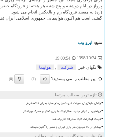
پرواز در ایام دوشنبه و پنج شنبه هر هفته از فرودگاه حضر
(ره) به مقصد فرودگاه رم و بالعكس انجام می شود.
گفتنی است هم اكنون هواپیمایی جمهوری اسلامی ایران (هما) 
منبع:
ایزو وب
1398/10/24
19:00:54
تگهای خبر:
شركت
,
هواپیما
این مطلب را می پسندید؟
(0)
(1)
تازه ترین مطالب مرتبط
چالش جایگزینی سوخت های فسیلی در سایه بحران تنگه هرمز
رونمایی از دیش جدید استارلینک با وزن کمتر و مصرف بهینه تر
قیمت اینترنت ثابت مخابرات افزوده شد
بیشتر از 10 میلیون نفر بازی ایران و مصر را آنلاین دیدند
نظرات بینندگان در مورد این مطلب