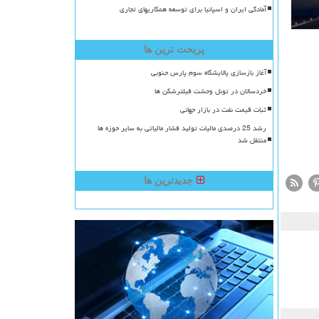
آمادگی ایران و اسپانیا برای توسعه همکاریهای تجاری
پربحث ترین ها
آغاز بازسازی پالایشگاه سوم پارس جنوبی
خردسالان در تونل وحشت فیلترشکن ها
ثبات قیمت نفت در بازار جهانی
رشد 25 درصدی مالیات تولید فشار مالیاتی به سایر حوزه ها
منتقل شد
جدیدترین ها