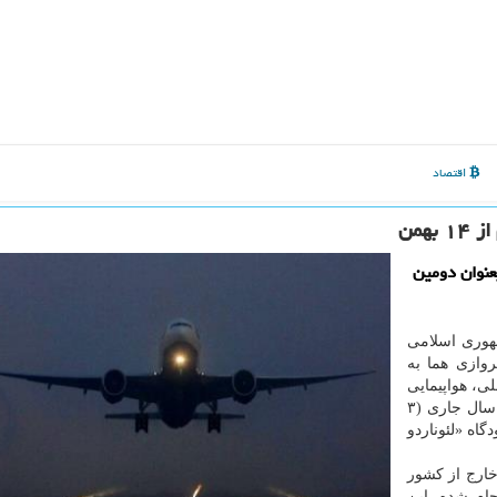
اقتصاد
همن
عنوان دومین
هوری اسلامی
روازی هما به
لی، هواپیمایی
جمهوری اسلامی ایران (هما) مجدداً از روز ۱۴ بهمن ماه سال جاری (۳
اه «لئوناردو
خارج از كشور
جام شده، این