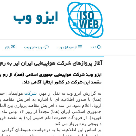
ایزو وب
خانه
آرشیو ایزو وب
درباره ایزو وب
بازار
آغاز پروازهای شركت هواپیمایی ایران ایر به رم از ۱۴ ب
ایزو وب: شركت هواپیمایی جمهوری اسلامی (هما)، از رم ب
مقصد این شركت در كشور ایتالیا آگاهی داد.
به گزارش ایزو وب به نقل از مهر،
شركت
هواپیمایی جم
(هما) با صدور اطلاعیه ای با اشاره به افزایش مقاصد پ
اروپا، اعلام نمود: در امتداد افزایش مقاصد پروازی بین المل
فوریه)، از فرودگاه حضرت امام خمینی (ره) به مقصد فرودگ
داوینچی رم» پرواز می كند.
بر اساس این اطلاعیه، بنا به درخواست هموطنان گرامی 
برای برقراری مجدد این مسیر و برمبنای برنامه ریزی ان