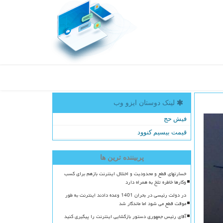
لینک دوستان ایزو وب
فیش حج
قیمت بیسیم کنوود
پربیننده ترین ها
خسارتهای قطع و محدودیت و اختلال اینترنت بازهم برای کسب
وکارها خاطره تلخ به همراه دارد
در دولت رئیسی در بحران 1401 وعده دادند اینترنت به طور
موقت قطع می شود اما ماندگار شد
آقای رئیس جمهوری دستور بازگشایی اینترنت را پیگیری کنید