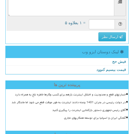
= ۱ بعلاوه ۵
ارسال نظر
لینک دوستان ایزو وب
فیش حج
قیمت بیسیم کنوود
پربیننده ترین ها
خسارتهای قطع و محدودیت و اختلال اینترنت بازهم برای کسب وکارها خاطره تلخ به همراه دارد
در دولت رئیسی در بحران 1401 وعده دادند اینترنت به طور موقت قطع می شود اما ماندگار شد
آقای رئیس جمهوری دستور بازگشایی اینترنت را پیگیری کنید
آمادگی ایران و اسپانیا برای توسعه همکاریهای تجاری