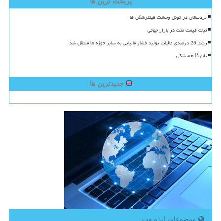
پربحث ترین ها
خردسالان در تونل وحشت فیلترشکن ها
ثبات قیمت نفت در بازار جهانی
رشد 25 درصدی مالیات تولید فشار مالیاتی به سایر حوزه ها منتقل شد
پلن B همیشگی
جدیدترین ها
موضوعات ایزو وب