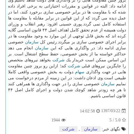
بروز چنین مقاومت هایی را بر واگذاری های دولت شاهد باشیم.وی
ادامه داد: البته در قوانین و مقررات اختیاراتی به برخی افراد داده
شده كه با مقاومت ها در برابر خصوصی سازی برخورد كنند، اما در
عمل دیده می گردد كه از این قوانین در برابر مقابله با مقاومت ها
استفاده كامل نمی گردد.پوری حسینی افزود: رهبر انقلاب و وزرای
دولت همیشه از عدم تحقق كامل اهداف اصل ۴۴ قانون اساسی گلایه
كرده اند كه بخش قابل توجهی از این موارد به وجود مقاومت ها در
برابر اجرای خصوصی سازی بر میگردد.رئیس كل
سازمان
خصوصی
سازی ادامه داد: در واگذاری هایی كه این
سازمان
انجام می دهد
حداكثر خواسته ما از بخش خصوصی، حفظ سطح اشتغال است. بر
این اساس ممكن است خریدار یك
شركت
بخواهد نیروهای متخصص
را جایگزین نیروهای قبلی
شركت
كند؛ ازاین رو بروز چنین مقاومت
هایی در جهت واگذاری
سهام
دولت به بخش خصوصی واقعی كاملا
طبیعی است.وی اذعان داشت: در این زمینه از مردم درخواست می
نماییم
سازمان
خصوصی سازی را در جهت واگذاری ها همراهی كنند
تا هر چه زودتر شاهد كوچك شدن دولت و اجرای كامل اصل ۴۴
قانون اساسی باشیم.
1397/03/22
14:02:58
1944
5
/
5.0
تگهای خبر:
سازمان
,
شركت