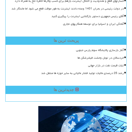
خسارتهای قطع و محدودیت و اختلال اینترنت بازهم برای کسب وکارها خاطره تلخ به همراه دارد
در دولت رئیسی در بحران 1401 وعده دادند اینترنت به طور موقت قطع می شود اما ماندگار شد
آقای رئیس جمهوری دستور بازگشایی اینترنت را پیگیری کنید
آمادگی ایران و اسپانیا برای توسعه همکاریهای تجاری
پربحث ترین ها
آغاز بازسازی پالایشگاه سوم پارس جنوبی
خردسالان در تونل وحشت فیلترشکن ها
ثبات قیمت نفت در بازار جهانی
رشد 25 درصدی مالیات تولید فشار مالیاتی به سایر حوزه ها منتقل شد
جدیدترین ها