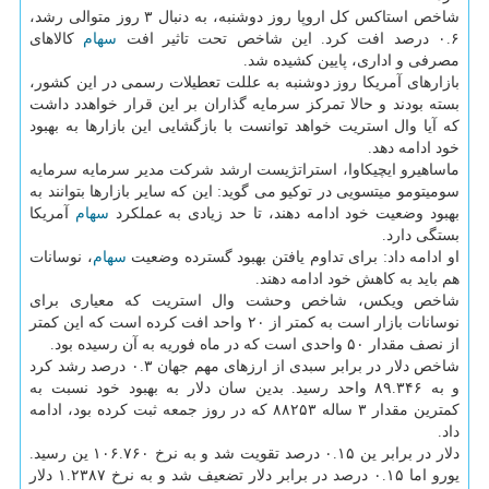
شاخص استاكس كل اروپا روز دوشنبه، به دنبال ۳ روز متوالی رشد،
۰.۶ درصد افت كرد. این شاخص تحت تاثیر افت
سهام
كالاهای
مصرفی و اداری، پایین كشیده شد.
بازارهای آمریكا روز دوشنبه به عللت تعطیلات رسمی در این كشور،
بسته بودند و حالا تمركز سرمایه گذاران بر این قرار خواهدد داشت
كه آیا وال استریت خواهد توانست با بازگشایی این بازارها به بهبود
خود ادامه دهد.
ماساهیرو ایچیكاوا، استراتژیست ارشد شركت مدیر سرمایه سرمایه
سومیتومو میتسویی در توكیو می گوید: این كه سایر بازارها بتوانند به
بهبود وضعیت خود ادامه دهند، تا حد زیادی به عملكرد
سهام
آمریكا
بستگی دارد.
او ادامه داد: برای تداوم یافتن بهبود گسترده وضعیت
سهام
، نوسانات
هم باید به كاهش خود ادامه دهند.
شاخص ویكس، شاخص وحشت وال استریت كه معیاری برای
نوسانات بازار است به كمتر از ۲۰ واحد افت كرده است كه این كمتر
از نصف مقدار ۵۰ واحدی است كه در ماه فوریه به آن رسیده بود.
شاخص دلار در برابر سبدی از ارزهای مهم جهان ۰.۳ درصد رشد كرد
و به ۸۹.۳۴۶ واحد رسید. بدین سان دلار به بهبود خود نسبت به
كمترین مقدار ۳ ساله ۸۸۲۵۳ كه در روز جمعه ثبت كرده بود، ادامه
داد.
دلار در برابر ین ۰.۱۵ درصد تقویت شد و به نرخ ۱۰۶.۷۶۰ ین رسید.
یورو اما ۰.۱۵ درصد در برابر دلار تضعیف شد و به نرخ ۱.۲۳۸۷ دلار