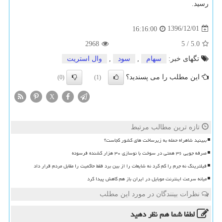
رسید.
1396/12/01
16:16:00
2968
5
/
5.0
تگهای خبر:
سهام
,
سود
,
وال استریت
این مطلب را می پسندید؟
(0)
(1)
X
تازه ترین مطالب مرتبط
ببینید شاهراه حمله به زیرساخت های کشور کجاست؟
صرفه جویی ۳۶ همتی در سوخت با نوسازی ۳۰ هزار کشنده فرسوده
فیلترینگ نه جرم را کم کرد نه شایعات را از بین برد فقط حاکمیت را مقابل مردم قرار داد
میانه سرعت اینترنت موبایل در ایران باز هم کاهش پیدا کرد
نظرات بینندگان در مورد این مطلب
لطفا شما هم
نظر دهید