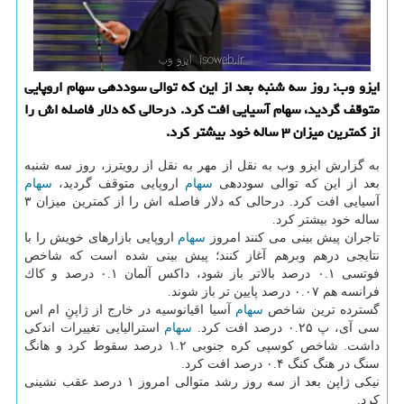
ایزو وب: روز سه شنبه بعد از این كه توالی سوددهی سهام اروپایی
متوقف گردید، سهام آسیایی افت كرد. درحالی كه دلار فاصله اش را
از كمترین میزان ۳ ساله خود بیشتر كرد.
به گزارش ایزو وب به نقل از مهر به نقل از رویترز، روز سه شنبه
بعد از این كه توالی سوددهی
سهام
اروپایی متوقف گردید،
سهام
آسیایی افت كرد. درحالی كه دلار فاصله اش را از كمترین میزان ۳
ساله خود بیشتر كرد.
تاجران پیش بینی می كنند امروز
سهام
اروپایی بازارهای خویش را با
نتایجی درهم وبرهم آغاز كنند؛ پیش بینی شده است كه شاخص
فوتسی ۰.۱ درصد بالاتر باز شود، داكس آلمان ۰.۱ درصد و كاك
فرانسه هم ۰.۰۷ درصد پایین تر باز شوند.
گسترده ترین شاخص
سهام
آسیا اقیانوسیه در خارج از ژاپنِ ام اس
سی آی، پ ۰.۲۵ درصد افت كرد.
سهام
استرالیایی تغییرات اندكی
داشت. شاخص كوسپی كره جنوبی ۱.۲ درصد سقوط كرد و هانگ
سنگ در هنگ كنگ ۰.۴ درصد افت كرد.
نیكی ژاپن بعد از سه روز رشد متوالی امروز ۱ درصد عقب نشینی
كرد.