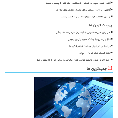
آقای رئیس جمهوری دستور بازگشایی اینترنت را پیگیری کنید
آمادگی ایران و اسپانیا برای توسعه همکاریهای تجاری
ارزش معاملات خرد سهام به مرز ۱۷ همت رسید
پربحث ترین ها
افزایش سپرده قانونی بانکها ترمز تازه رشد نقدینگی
آغاز بازسازی پالایشگاه سوم پارس جنوبی
خردسالان در تونل وحشت فیلترشکن ها
ثبات قیمت نفت در بازار جهانی
رشد 25 درصدی مالیات تولید فشار مالیاتی به سایر حوزه ها منتقل شد
جدیدترین ها