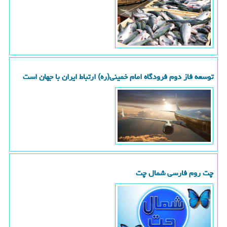
توسعه فاز دوم فرودگاه امام خمینی(ره) ارتباط ایران با جهان است
چت روم فارسی شمال چت