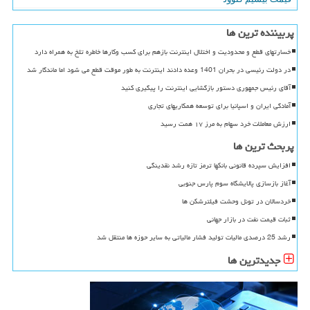
پربیننده ترین ها
خسارتهای قطع و محدودیت و اختلال اینترنت بازهم برای کسب وکارها خاطره تلخ به همراه دارد
در دولت رئیسی در بحران 1401 وعده دادند اینترنت به طور موقت قطع می شود اما ماندگار شد
آقای رئیس جمهوری دستور بازگشایی اینترنت را پیگیری کنید
آمادگی ایران و اسپانیا برای توسعه همکاریهای تجاری
ارزش معاملات خرد سهام به مرز ۱۷ همت رسید
پربحث ترین ها
افزایش سپرده قانونی بانکها ترمز تازه رشد نقدینگی
آغاز بازسازی پالایشگاه سوم پارس جنوبی
خردسالان در تونل وحشت فیلترشکن ها
ثبات قیمت نفت در بازار جهانی
رشد 25 درصدی مالیات تولید فشار مالیاتی به سایر حوزه ها منتقل شد
جدیدترین ها