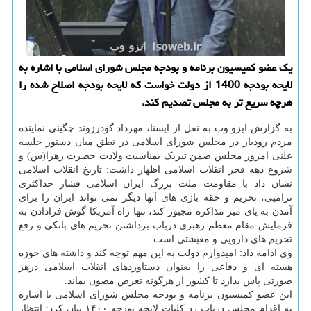
یک عضو کمیسیون برنامه و بودجه مجلس شورای اسلامی با اشاره به
لایحه بودجه 1400 از دولت خواست که لایحه بودجه اصلاح شده را
هرچه سریع تر به مجلس تصدیم کند.
به گزارش ایزو وب به نقل از ایسنا، مهرداد گودرزوند چگینی نماینده
مردم رودبار در مجلس شورای اسلامی در نطق میان دستور جلسه
علنی امروز مجلس ضمن تیریک بمناسبت ولادت حضرت رهرا(س) و
شروع دهه فجر انقلاب اسلامی اظهار داشت: تاریخ انقلاب اسلامی
نشان داد با مقاومت ملت بزرگ ایران اسلامی فشار حداکثری
ترامپی، تحریم و حقه بازی های آنها دیگر نمی تواند ایران را برای
آمدن به پای میز مذاکره مجبور کند، تنها راه آمریکا گوش فرادادن به
فرمایش مقام معظم رهبری درباب برداشتن تحریم های بانکی و رفع
تحریم های دارویی و معیشتی است.
وی ادامه داد: امیدوارم دولت به این مهم توجه کند و داشته های حوزه
هسته ای و دفاعی را بعنوان دستاوردهای انقلاب اسلامی درهر
صورتی پاس بدارد تا کشور از هرگونه تعرض مصون بماند.
این عضو کمیسیون برنامه و بودجه مجلس شورای اسلامی با اشاره
به اقدام مجلس درباب رد کلیات لایحه بودجه ۱۴۰۰ بیان کرد: انتظار