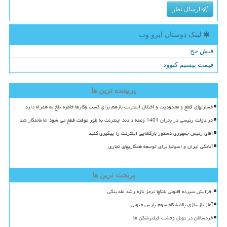
ارسال نظر
لینک دوستان ایزو وب
فیش حج
قیمت بیسیم کنوود
پربیننده ترین ها
خسارتهای قطع و محدودیت و اختلال اینترنت بازهم برای کسب وکارها خاطره تلخ به همراه دارد
در دولت رئیسی در بحران 1401 وعده دادند اینترنت به طور موقت قطع می شود اما ماندگار شد
آقای رئیس جمهوری دستور بازگشایی اینترنت را پیگیری کنید
آمادگی ایران و اسپانیا برای توسعه همکاریهای تجاری
پربحث ترین ها
افزایش سپرده قانونی بانکها ترمز تازه رشد نقدینگی
آغاز بازسازی پالایشگاه سوم پارس جنوبی
خردسالان در تونل وحشت فیلترشکن ها