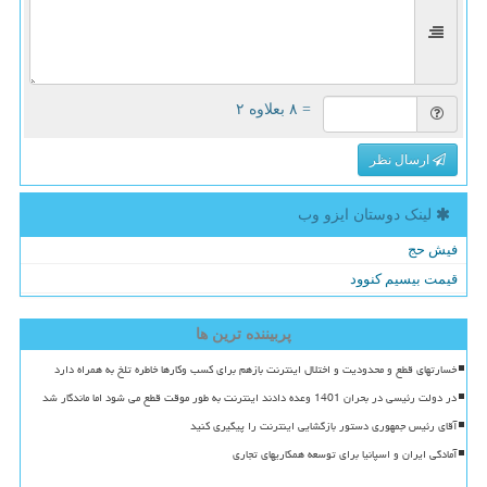
= ۸ بعلاوه ۲
ارسال نظر
لینک دوستان ایزو وب
فیش حج
قیمت بیسیم کنوود
پربیننده ترین ها
خسارتهای قطع و محدودیت و اختلال اینترنت بازهم برای کسب وکارها خاطره تلخ به همراه دارد
در دولت رئیسی در بحران 1401 وعده دادند اینترنت به طور موقت قطع می شود اما ماندگار شد
آقای رئیس جمهوری دستور بازگشایی اینترنت را پیگیری کنید
آمادگی ایران و اسپانیا برای توسعه همکاریهای تجاری