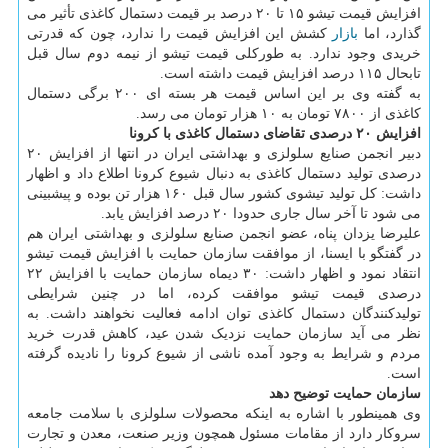
افزایش قیمت تیشو ۱۵ تا ۲۰ درصد بر قیمت دستمال کاغذی تأثیر می
گذارد، اما
بازار
کشش این افزایش قیمت را ندارد، چون که قدرتی
خریدی وجود ندارد. به طورکلی قیمت تیشو از نیمه دوم سال قبل
تابحال ۱۱۵ درصد افزایش قیمت داشته است.
به گفته وی بر این اساس قیمت هر بسته ای ۲۰۰ برگی دستمال
کاغذی از ۷۸۰۰ تومان به ۱۰ هزار تومان می رسد.
افزایش ۲۰ درصدی تقاضای دستمال کاغذی با کرونا
دبیر انجمن صنایع سلولزی و بهداشتی ایران در انتها از افزایش ۲۰
درصدی تولید دستمال کاغذی به دنبال شیوع کرونا اطلاع داد و اظهار
داشت: کل تولید تیشوی کشور سال قبل ۱۶۰ هزار تن بوده و پیشبینی
می شود تا آخر سال جاری حدودا ۲۰ درصد افزایش یابد.
علیرضا یزدان پناه، عضو انجمن صنایع سلولزی و بهداشتی ایران هم
در گفتگو با ایسنا، از موافقت سازمان حمایت با افزایش قیمت تیشو
انتقاد نمود و اظهار داشت: ۳۰ دیماه سازمان حمایت با افزایش ۲۲
درصدی قیمت تیشو موافقت کرده، اما در چنین شرایطی
تولیدکنندگان دستمال کاغذی توان ادامه فعالیت نخواهند داشت. به
نظر می آید سازمان حمایت نزدیک شدن عید، کاهش قدرت خرید
مردم و شرایط به وجود آمده ناشی از شیوع کرونا را نادیده گرفته
است.
سازمان حمایت توضیح دهد
وی همینطور با اشاره به اینکه محصولات سلولزی با سلامت جامعه
سروکار دارد از مقامات مسئول همچون وزیر صنعت، معدن و تجارت