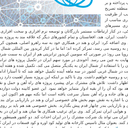
پرداخته و بر
منطقه تصریح
سب از ظرفیت
اری مناسب از
ازی مسیرهای
كی، در كنار ارتباطات مستمر بازرگانان و توسعه نرم افزاری و سخت افزاری
ت: ایران، هند، افغانستان و تمام كشورهای دیگر كه علاقه مند به پروژه بندر
د. وی اضافه كرد: ایران و هند در همكاری خود به سه راهرو اصلی، همچون كری
 ایران عبور كرده و به روسیه می رسد، تمركز كرده اند؛ اما ما در كنار كریدور بین المللی شما
وپا می رود؛ در صورتی كه سومین كریدور ترانزیتی هم از ایران به سمت شرق
نهایت به چین می رسد. آخوندی در مورد سهم ایران در تكمیل پروژه های ترانز
را با استفاده از شمال ایران به یكدیگر متصل می كند، تكمیل شده و هفته آینده
 در شمال غربی كشور در سه ماهه آینده تكمیل خواهد شد كه تا آستارا ادام
 و روسیه خواهیم داشت. وی با تاكید بر اینكه این پروژه بسیار اهمیت دارد زی
 اظهار داشت: تلاش های مشترك برای پیشبرد پروژه های راه آهن و حمل و ن
هد بود كه آن را از بقیه ادوار متمایز خواهد نمود. این عضو كابینه دولت دوازد
 های جاده و راه آهن بسیار سرعت یافته است اما نكته مهم هم اكنون این
 با اشاره به نقش مهم بخش های خصوصی ایران و هند در بازاریابی برای بندر 
و بازاریابی بندر چابهار قدم پیش بگذارند. بخش خصوصی هند هم باید بر رو
هوایی ایران تمركز كند. وی برای ترغیب همكاری ها میان هند و ایران در 
ایران می تواند یك شركت مشترك را در ایران احداث كند. دو كشور همینطور می
كنند. بعنوان مثال تاسیس كارخانه های تولید كود اوره و كود فسفات در ایران ك