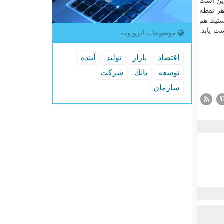
 این است
هر نقطه
ستیك هم
ست یابد.
موضوعات ایزو وب
اقتصاد
بازار
تولید
آینده
توسعه
بانك
شركت
سازمان