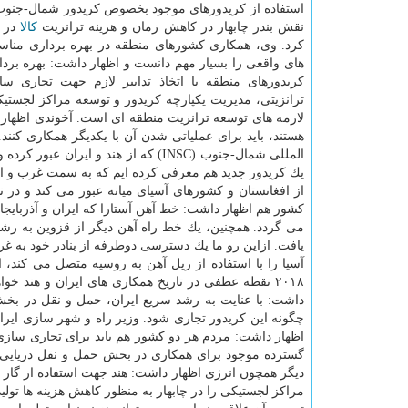
استفاده از كریدورهای موجود بخصوص كریدور شمال-جنوب 
نقش بندر چابهار در كاهش زمان و هزینه ترانزیت
كالا
در 
كرد. وی، همكاری كشورهای منطقه در بهره برداری منا
های واقعی را بسیار مهم دانست و اظهار داشت: بهره برد
كریدورهای منطقه با اتخاذ تدابیر لازم جهت تجاری س
ترانزیتی، مدیریت یكپارچه كریدور و توسعه مراكز لجستی
لازمه های توسعه ترانزیت منطقه ای است. آخوندی اظهار داش
هستند، باید برای عملیاتی شدن آن با یكدیگر همكاری كنن
المللی شمال-جنوب (INSC) كه از هند و
یك كریدور جدید هم معرفی كرده ایم كه به سمت غرب و ار
از افغانستان و كشورهای آسیای میانه عبور می كند و در 
كشور هم اظهار داشت: خط آهن آستارا كه ایران و آذربایجان 
می گردد. همچنین، یك خط راه آهن دیگر از قزوین به رشت
یافت. ازاین رو ما یك دسترسی دوطرفه از بنادر خود به غرب
آسیا را با استفاده از ریل آهن به روسیه متصل می كند،
۲۰۱۸ نقطه عطفی در تاریخ همكاری های ایران و هند خوا
داشت: با عنایت به رشد سریع ایران، حمل و نقل در بخش
چگونه این كریدور تجاری شود. وزیر راه و شهر سازی ایران
اظهار داشت: مردم هر دو كشور هم باید برای تجاری سازی 
گسترده موجود برای همكاری در بخش حمل و نقل دریایی و 
دیگر همچون انرژی اظهار داشت: هند جهت استفاده از گاز 
مراكز لجستیكی را در چابهار به منظور كاهش هزینه ها تولید 