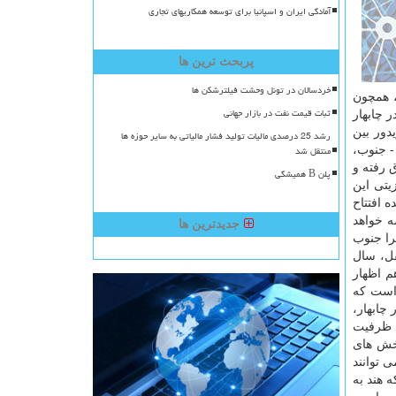
آمادگی ایران و اسپانیا برای توسعه همکاریهای تجاری
پربحث ترین ها
خردسالان در تونل وحشت فیلترشکن ها
، همچون
ثبات قیمت نفت در بازار جهانی
 چابهار
دور بین
رشد 25 درصدی مالیات تولید فشار مالیاتی به سایر حوزه ها
منتقل شد
ل - جنوب،
 رفته و
پلن B همیشگی
یتی این
 افتتاح
ه خواهد
جدیدترین ها
را جنوب
قل، سال
هم اظهار
 است كه
چابهار،
ی ظرفیت
بخش های
 توانند
ه هند به