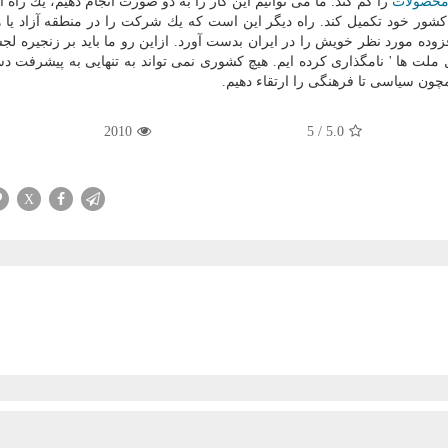
حصولات
را كم كند. ما می توانیم این كار را به دو صورت انجام دهیم، یك راه
ر كشور خود تكمیل كند. راه دیگر این است كه یك شركت را در منطقه آزاد یا 
افزوده مورد نظر خویش را در ایران بدست آورد. ازاین رو ما باید بر زنجیره لج
صال ملت ها ' نامگذاری كرده ایم. هیچ كشوری نمی تواند به تنهایی به پیشرفت د
مچون سیاسی تا فرهنگی را ارتقاء دهیم.
2010
5
/
5.0
X