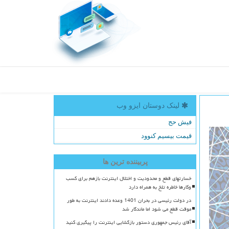
لینک دوستان ایزو وب
فیش حج
قیمت بیسیم کنوود
پربیننده ترین ها
خسارتهای قطع و محدودیت و اختلال اینترنت بازهم برای کسب
وکارها خاطره تلخ به همراه دارد
در دولت رئیسی در بحران 1401 وعده دادند اینترنت به طور
موقت قطع می شود اما ماندگار شد
آقای رئیس جمهوری دستور بازگشایی اینترنت را پیگیری کنید