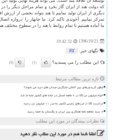
توسعه آن علاقه مند است، می تواند هزینه نهایی تولید این
م
كه دولت هند از ایران گاز بخرد و تمام مراحل دیگر را د
دیگری از ایران تولید نماییم تا هند بتواند بخشی از ارزش 
تمركز نماییم. آخوندی تاكید كرد: ما چابهار را 'دروازه ات
ما آماده هستیم تا تمام روابط با هند را در سطوح مختلف ه
1396/10/21
19:42:32
تگهای خبر:
كالا
این مطلب را می پسندید؟
(0)
(1)
تازه ترین مطالب مرتبط
چطور کریدورهای بین المللی جایگزین میدان های نبرد می شوند؟
۴۵۴ میلیون تن کالا در ۹ ماهه امسال در جاده های کشور جابه جا شد
ترانزیت کالا از مرزهای زمینی کشور به مرز ۱۱ میلیون تن رسید
۲ سند تفاهم نامه همکاری بین ایران و پاکستان به امضا رسید
نظرات بینندگان در مورد این مطلب
لطفا شما هم
در مورد این مطلب
نظر دهید