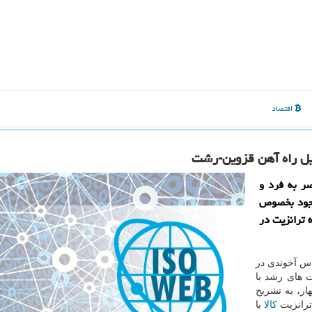
اقتصاد
میل راه آهن قزوین-رشت
ر به فرد و
موجود بخصوص
 ترانزیت در
اس آخوندی در
 های رشد با
ار، به تشریح
ترانزیت
كالا
با