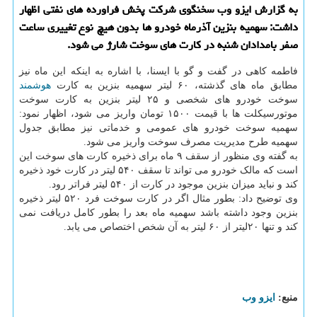
به گزارش ایزو وب سخنگوی شركت پخش فراورده های نفتی اظهار
داشت: سهمیه بنزین آذرماه خودرو ها بدون هیچ نوع تغییری ساعت
صفر بامدادان شنبه در كارت های سوخت شارژ می شود.
فاطمه کاهی در گفت و گو با ایسنا، با اشاره به اینکه این ماه نیز
مطابق ماه های گذشته، ۶۰ لیتر سهمیه بنزین به کارت
هوشمند
سوخت خودرو های شخصی و ۲۵ لیتر بنزین به کارت سوخت
موتورسیکلت ها با قیمت ۱۵۰۰ تومان واریز می شود، اظهار نمود:
سهمیه سوخت خودرو های عمومی و خدماتی نیز مطابق جدول
سهمیه طرح مدیریت مصرف سوخت واریز می شود.
به گفته وی منظور از سقف ۹ ماه برای ذخیره کارت های سوخت این
است که مالک خودرو می تواند تا سقف ۵۴۰ لیتر در کارت خود ذخیره
کند و نباید میزان بنزین موجود در کارت از ۵۴۰ لیتر فراتر رود.
وی توضیح داد: بطور مثال اگر در کارت سوخت فرد ۵۲۰ لیتر ذخیره
بنزین وجود داشته باشد سهمیه ماه بعد را بطور کامل دریافت نمی
کند و تنها ۲۰لیتر از ۶۰ لیتر به آن شخص اختصاص می یابد.
منبع:
ایزو وب