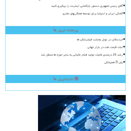
آقای رئیس جمهوری دستور بازگشایی اینترنت را پیگیری کنید
آمادگی ایران و اسپانیا برای توسعه همکاریهای تجاری
پربحث ترین ها
خردسالان در تونل وحشت فیلترشکن ها
ثبات قیمت نفت در بازار جهانی
رشد 25 درصدی مالیات تولید فشار مالیاتی به سایر حوزه ها منتقل شد
پلن B همیشگی
جدیدترین ها