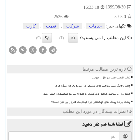
1399/08/30
16:33:18
2526
5
/
5.0
تگهای خبر:
خدمات
,
شركت
,
قیمت
,
كارت
این مطلب را می پسندید؟
(0)
(1)
X
تازه ترین مطالب مرتبط
ثبات قیمت نفت در بازار جهانی
چالش جایگزینی سوخت های فسیلی در سایه بحران تنگه هرمز
حمله به زیرساخت هوانوردی کشور با اقدام سریع متخصصان خنثی شد
پشت پرده پینگ های کهکشانی چرا اینترنت امروز بی جان است؟
نظرات بینندگان در مورد این مطلب
لطفا شما هم
نظر دهید