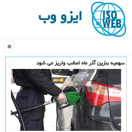
ایزو وب
منو
سهمیه بنزین آذر ماه امشب واریز می شود