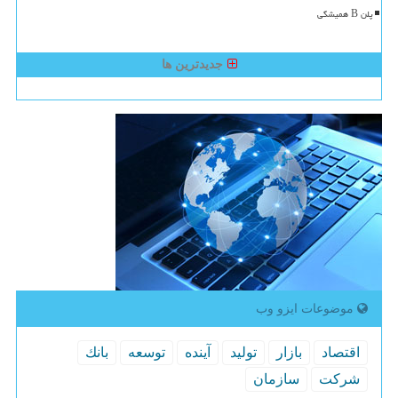
پلن B همیشگی
جدیدترین ها
موضوعات ایزو وب
اقتصاد
بازار
تولید
آینده
توسعه
بانك
شركت
سازمان