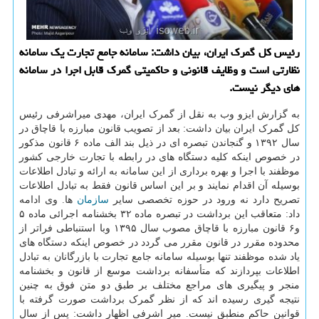
رئیس كل گمرك ایران، بیان داشت: سامانه جامع تجارت یك سامانه
نظارتی است و وظایف قانونی و حاكمیتی گمرك قابل اجرا در سامانه
های دیگر نیست.
به گزارش ایزو وب به نقل از گمرک ایران، مهدی میراشرفی رئیس
کل گمرک ایران بیان داشت: بعد از تصویب قانون مبارزه با قاچاق در
سال ۱۳۹۲ و گنجاندن تبصره ای در ذیل بند الف ماده ۶ قانون مذکور
در خصوص اینکه کلیه دستگاه های در رابطه با تجارت خارجی کشور
موظفند با اجرا و بهره برداری از این سامانه به ارائه و تبادل اطلاعات
بوسیله آن اقدام نمایند و بر این اساس قانون فقط به تبادل اطلاعات
تصریح دارد نه ورود در حوزه تخصصی سایر
سازمان
ها. وی ادامه
داد: متعاقب این برداشت در تبصره ماده ۳۲ بخشنامه اجرائی ماده ۵
و۶ قانون مبارزه با قاچاق مصوب سال ۱۳۹۵ وبا استنباطی فراتر از
محدوده مقرر در قانون مقرر می گردد در خصوص اینکه دستگاه های
یاد شده موظفند تنها بوسیله سامانه جامع تجارت با بازرگانان به تبادل
اطلاعات بپردازند که متأسفانه برداشت موسع از قانون و بخشنامه
منجر و پیگیری های مراجع مختلف بر طبق دو متن فوق به چنین
نتیجه گیری رسیده اند که از نظر گمرک برداشت صورت گرفته با
قوانین حاکم منطبق نیست. میر اشرفی اظهار داشت: پس از سال