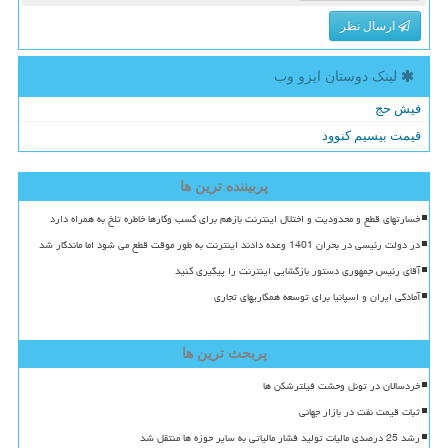
ارسال نظر
لینک دوستان ایزو وب
فیش حج
قیمت بیسیم کنوود
پربیننده ترین ها
خسارتهای قطع و محدودیت و اختلال اینترنت بازهم برای کسب وکارها خاطره تلخ به همراه دارد
در دولت رئیسی در بحران 1401 وعده دادند اینترنت به طور موقت قطع می شود اما ماندگار شد
آقای رئیس جمهوری دستور بازگشایی اینترنت را پیگیری کنید
آمادگی ایران و اسپانیا برای توسعه همکاریهای تجاری
پربحث ترین ها
خردسالان در تونل وحشت فیلترشکن ها
ثبات قیمت نفت در بازار جهانی
رشد 25 درصدی مالیات تولید فشار مالیاتی به سایر حوزه ها منتقل شد