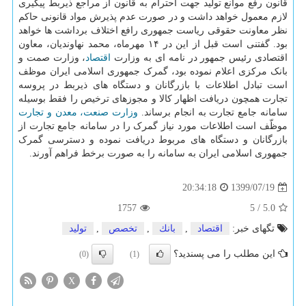
قانون رفع موانع تولید جهت احترام به قانون از مراجع ذیربط پیگیری
لازم معمول خواهد داشت و در صورت عدم پذیرش مواد قانونی حاکم
نظر معاونت حقوقی ریاست جمهوری رافع اختلاف برداشت ها خواهد
بود. گفتنی است قبل از این در ۱۴ مهرماه، محمد نهاوندیان، معاون
اقتصادی رئیس جمهور در نامه ای به وزارت
اقتصاد
، وزارت صمت و
بانک مرکزی اعلام نموده بود، گمرک جمهوری اسلامی ایران موظف
است تبادل اطلاعات با بازرگانان و دستگاه های ذیربط در پروسه
تجارت همچون دریافت اظهار کالا و مجوزهای ترخیص را فقط بوسیله
سامانه جامع تجارت به انجام برساند.
وزارت صنعت، معدن و تجارت
موظّف است اطلاعات مورد نیاز گمرک را در سامانه جامع تجارت از
بازرگانان و دستگاه های مربوط دریافت نموده و دسترسی گمرک
جمهوری اسلامی ایران به سامانه را به صورت برخط فراهم آورند.
1399/07/19
20:34:18
1757
5
/
5.0
تگهای خبر:
اقتصاد
,
بانك
,
تخصص
,
تولید
این مطلب را می پسندید؟
(0)
(1)
X