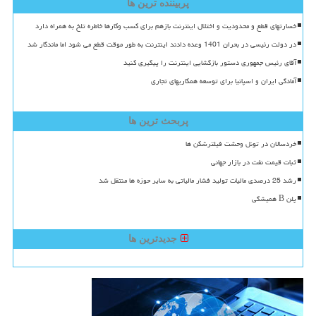
پربیننده ترین ها
خسارتهای قطع و محدودیت و اختلال اینترنت بازهم برای کسب وکارها خاطره تلخ به همراه دارد
در دولت رئیسی در بحران 1401 وعده دادند اینترنت به طور موقت قطع می شود اما ماندگار شد
آقای رئیس جمهوری دستور بازگشایی اینترنت را پیگیری کنید
آمادگی ایران و اسپانیا برای توسعه همکاریهای تجاری
پربحث ترین ها
خردسالان در تونل وحشت فیلترشکن ها
ثبات قیمت نفت در بازار جهانی
رشد 25 درصدی مالیات تولید فشار مالیاتی به سایر حوزه ها منتقل شد
پلن B همیشگی
جدیدترین ها