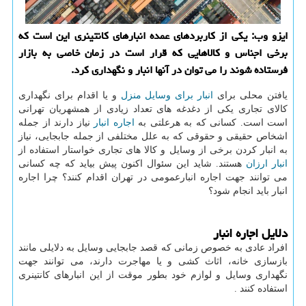
ایزو وب: یكی از كاربردهای عمده انبارهای كانتینری این است كه
برخی اجناس و كالاهایی كه قرار است در زمان خاصی به بازار
فرستاده شوند را می توان در آنها انبار و نگهداری كرد.
یافتن محلی برای
انبار برای وسایل منزل
و یا اقدام برای نگهداری
کالای تجاری یکی از دغدغه های تعداد زیادی از همشهریان تهرانی
است است. کسانی که به هرعلتی به
اجاره انبار
نیاز دارند از جمله
اشخاص حقیقی و حقوقی که به علل مختلفی از جمله جابجایی، نیاز
به انبار کردن برخی از وسایل و کالا های تجاری خواستار استفاده از
انبار ارزان
هستند. شاید این سئوال اکنون پیش بیاید که چه کسانی
می توانند جهت اجاره انبارعمومی در تهران اقدام کنند؟ چرا اجاره
انبار باید انجام شود؟
دلایل اجاره انبار
افراد عادی به خصوص زمانی که قصد جابجایی وسایل به دلایلی مانند
بازسازی خانه، اثاث کشی و یا مهاجرت دارند، می توانند جهت
نگهداری وسایل و لوازم خود بطور موقت از این انبارهای کانتینری
استفاده کنند .