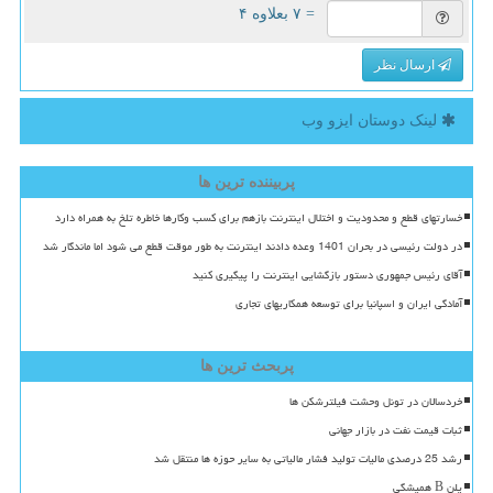
= ۷ بعلاوه ۴
ارسال نظر
لینک دوستان ایزو وب
پربیننده ترین ها
خسارتهای قطع و محدودیت و اختلال اینترنت بازهم برای کسب وکارها خاطره تلخ به همراه دارد
در دولت رئیسی در بحران 1401 وعده دادند اینترنت به طور موقت قطع می شود اما ماندگار شد
آقای رئیس جمهوری دستور بازگشایی اینترنت را پیگیری کنید
آمادگی ایران و اسپانیا برای توسعه همکاریهای تجاری
پربحث ترین ها
خردسالان در تونل وحشت فیلترشکن ها
ثبات قیمت نفت در بازار جهانی
رشد 25 درصدی مالیات تولید فشار مالیاتی به سایر حوزه ها منتقل شد
پلن B همیشگی