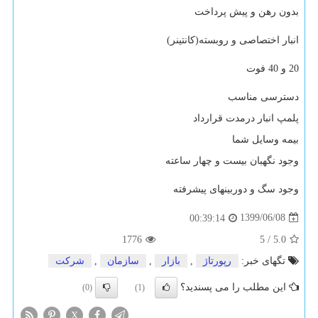
بدون رهن و پیش پرداخت
انبار اختصاصی و روبسته(کانتینر)
20 و 40 فوت
دسترسی مناسب
پلمپ انبار درمدت قرارداد
بیمه وسایل شما
وجود نگهبان بیست و چهار ساعته
وجود سگ و دوربینهای پیشرفته
1399/06/08
00:39:14
1776
5
/
5.0
تگهای خبر:
رپورتاژ
,
بازار
,
سازمان
,
شركت
این مطلب را می پسندید؟
(0)
(1)
X