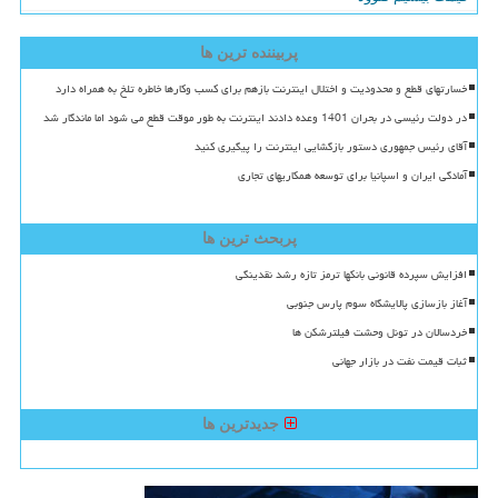
پربیننده ترین ها
خسارتهای قطع و محدودیت و اختلال اینترنت بازهم برای کسب وکارها خاطره تلخ به همراه دارد
در دولت رئیسی در بحران 1401 وعده دادند اینترنت به طور موقت قطع می شود اما ماندگار شد
آقای رئیس جمهوری دستور بازگشایی اینترنت را پیگیری کنید
آمادگی ایران و اسپانیا برای توسعه همکاریهای تجاری
پربحث ترین ها
افزایش سپرده قانونی بانکها ترمز تازه رشد نقدینگی
آغاز بازسازی پالایشگاه سوم پارس جنوبی
خردسالان در تونل وحشت فیلترشکن ها
ثبات قیمت نفت در بازار جهانی
جدیدترین ها