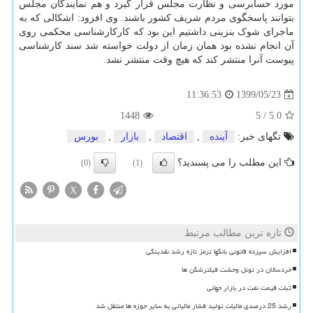
مورد حسابرسی و نظارت مجلس قرار گیرد و هم نمایندگان مجلس
بتوانند پاسخگوی مردم شریف کشور باشند. وی افزود: اشکالی که به
ماجرای شوک بنزینی داشتیم این بود که کارکارشناسی محکمی روی
آن انجام نشده بود همان زمان از دولت خواسته شد سند کارشناسی
پیوست آنرا منتشر کند که هیچ وقت منتشر نشد.
1399/05/23
11:36:53
1448
5
/
5.0
تگهای خبر:
آینده
,
اقتصاد
,
بازار
,
بورس
این مطلب را می پسندید؟
(0)
(1)
X
تازه ترین مطالب مرتبط
افزایش سپرده قانونی بانکها ترمز تازه رشد نقدینگی
خردسالان در تونل وحشت فیلترشکن ها
ثبات قیمت نفت در بازار جهانی
رشد 25 درصدی مالیات تولید فشار مالیاتی به سایر حوزه ها منتقل شد