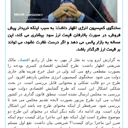
سخنگوی كمیسیون انرژی اظهار داشت: به سبب اینكه خریدار پیش
فروش، در صورت بالارفتن قیمت ارز سود بیشتری می كند، این
مساله به بازار پالس می دهد و اگر درست نظارت نشود، می تواند
بر قیمت ارز اثرگذار باشد.
به گزارش ایزو وب به نقل از مهر، به نقل از رادیو
اقتصاد
، مالک
شریعتی اظهار داشت: طرح گشایش اقتصادی کسری بودجه را
بصورت مقطعی رفع می کند ولی در عمل خرج هزینه های جاری
دولت می شود. سخنگوی کمیسیون انرژی مجلس یازدهم افزود: این
طرح در دو قالب شکلی و محتوایی قابل بررسی است. در بحث
شکلی اشکال این است که طرح گشایش اقتصادی دولت جهت
بررسی به مجلس ارسال نشده است. منطق قانون گذاری در کشور
ایجاب می کرد طرح مزبور بصورت لایحه تقدیم مجلس می شد تا
بررسی شود. صرفنظر از اینکه محتوای طرح چه باشد این اشکال
وارد است. وی ادامه داد: نکته دیگر اینکه در محتوای این طرح دو
موضوع مطرح است اول اینکه نفع این ماجرا برای کیست دوم اینکه
ضرر این ماجرا برای کیست!؟ شریعتی بیان داشت: نفع اول مسلم