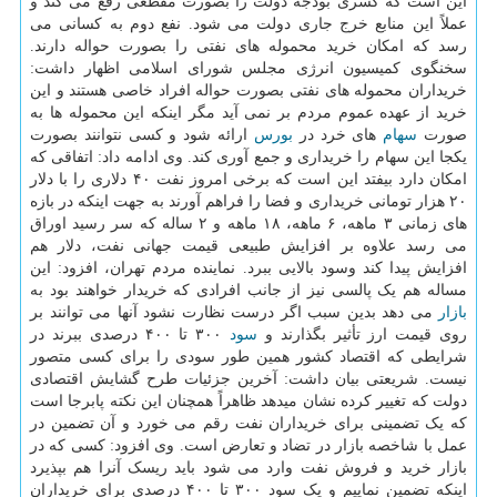
این است که کسری بودجه دولت را بصورت مقطعی رفع می کند و
عملاً این منابع خرج جاری دولت می شود. نفع دوم به کسانی می
رسد که امکان خرید محموله های نفتی را بصورت حواله دارند.
سخنگوی کمیسیون انرژی مجلس شورای اسلامی اظهار داشت:
خریداران محموله های نفتی بصورت حواله افراد خاصی هستند و این
خرید از عهده عموم مردم بر نمی آید مگر اینکه این محموله ها به
صورت
سهام
های خرد در
بورس
ارائه شود و کسی نتوانند بصورت
یکجا این سهام را خریداری و جمع آوری کند. وی ادامه داد: اتفاقی که
امکان دارد بیفتد این است که برخی امروز نفت ۴۰ دلاری را با دلار
۲۰ هزار تومانی خریداری و فضا را فراهم آورند به جهت اینکه در بازه
های زمانی ۳ ماهه، ۶ ماهه، ۱۸ ماهه و ۲ ساله که سر رسید اوراق
می رسد علاوه بر افزایش طبیعی قیمت جهانی نفت، دلار هم
افزایش پیدا کند وسود بالایی ببرد. نماینده مردم تهران، افزود: این
مساله هم یک پالسی نیز از جانب افرادی که خریدار خواهند بود به
بازار
می دهد بدین سبب اگر درست نظارت نشود آنها می توانند بر
روی قیمت ارز تأثیر بگذارند و
سود
۳۰۰ تا ۴۰۰ درصدی ببرند در
شرایطی که اقتصاد کشور همین طور سودی را برای کسی متصور
نیست. شریعتی بیان داشت: آخرین جزئیات طرح گشایش اقتصادی
دولت که تغییر کرده نشان میدهد ظاهراً همچنان این نکته پابرجا است
که یک تضمینی برای خریداران نفت رقم می خورد و آن تضمین در
عمل با شاخصه بازار در تضاد و تعارض است. وی افزود: کسی که در
بازار خرید و فروش نفت وارد می شود باید ریسک آنرا هم بپذیرد
اینکه تضمین نماییم و یک سود ۳۰۰ تا ۴۰۰ درصدی برای خریداران