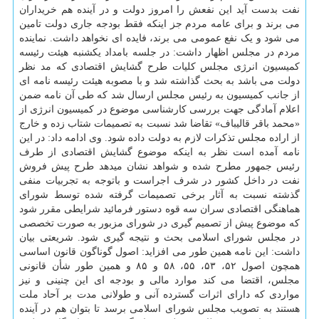
نفت بدست آید این نفعش را امروز دولت و در آینده هم خریداران
می برند و برای عامه مردم جز اینکه فقط بودجه جاری دولت تامین
می شود و یک نفع عمومی می برند، فایده ای نخواهد داشت. نماینده
مردم در مجلس اظهار داشت: در جلسه بامداد یکشنبه هیئت رئیسه
کمیسیون انرژی مجلس کلیات طرح گشایش اقتصادی که مد نظر
دولت می باشد به بحث گذاشته شد و با مصوبه هیئت رئیسه نامه ای
از جانب کمیسیون به رئیس مجلس ارسال شد که طی آن نامه ضمن
اعلام آمادگی جهت بررسی کارشناسی موضوع در کمیسیون انرژی از
«محمد باقر قالیباف» تقاضا شد نسبت به تصمیمات شتاب زده و خارج
از اراده مجلس تذکرات لازم به دولت داده شود. وی ادامه داد: در این
نامه آمده است نظر به اینکه موضوع گشایش اقتصادی از طرف
رئیس جمهور مطرح شده و شواهد نشان میدهد طرح پیش فروش
نفت در داخل کشور در شرف اجراست و باتوجه به تجربیات منفی
گذشته نسبت به آثار برخی تصمیمات گرفته شده توسط شورای
هماهنگی اقتصادی سران سه قوه دستور فرمائید شرایطی مقرر شود
که موضوع پیش از تصمیم گیری در شورای مزبور به صورت تخصصی
در مجلس شورای اسلامی بحث و نتیجه گیری شود. شریعتی بیان
داشت: این نامه همین طور می افزاید: اصول گوناگون قانون اساسی
همچون اصول ۵۲، ۵۳، ۵۵، ۵۸ و ۸۵ و همین طور شأن قانونی
مجلس، اقتضا می کند موارد مالی و بودجه ای این چنینی و نیز
مواردی که دارای اثرات گسترده آنی و طولانی مدت بر آحاد ملت
هستند به تصویب مجلس شورای اسلامی برسد تا بتوان هم در آینده