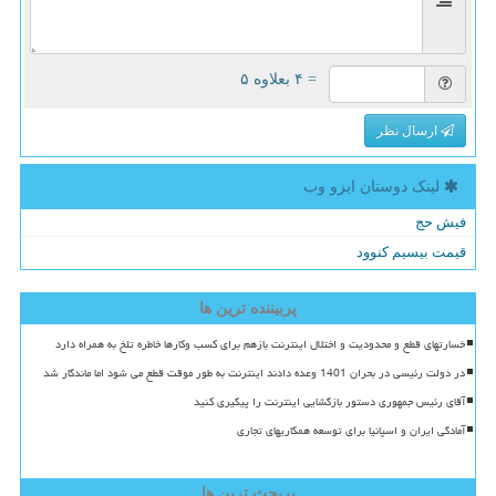
= ۴ بعلاوه ۵
ارسال نظر
لینک دوستان ایزو وب
فیش حج
قیمت بیسیم کنوود
پربیننده ترین ها
خسارتهای قطع و محدودیت و اختلال اینترنت بازهم برای کسب وکارها خاطره تلخ به همراه دارد
در دولت رئیسی در بحران 1401 وعده دادند اینترنت به طور موقت قطع می شود اما ماندگار شد
آقای رئیس جمهوری دستور بازگشایی اینترنت را پیگیری کنید
آمادگی ایران و اسپانیا برای توسعه همکاریهای تجاری
پربحث ترین ها