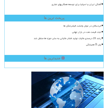
آمادگی ایران و اسپانیا برای توسعه همکاریهای تجاری
پربحث ترین ها
خردسالان در تونل وحشت فیلترشکن ها
ثبات قیمت نفت در بازار جهانی
رشد 25 درصدی مالیات تولید فشار مالیاتی به سایر حوزه ها منتقل شد
پلن B همیشگی
جدیدترین ها