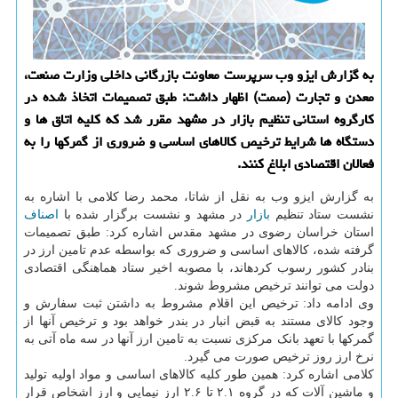
به گزارش ایزو وب سرپرست معاونت بازرگانی داخلی وزارت صنعت،
معدن و تجارت (صمت) اظهار داشت: طبق تصمیمات اتخاذ شده در
كارگروه استانی تنظیم بازار در مشهد مقرر شد كه كلیه اتاق ها و
دستگاه ها شرایط ترخیص كالاهای اساسی و ضروری از گمركها را به
فعالان اقتصادی ابلاغ كنند.
به گزارش ایزو وب به نقل از شاتا، محمد رضا کلامی با اشاره به
نشست ستاد تنظیم
بازار
در مشهد و نشست برگزار شده با
اصناف
استان خراسان رضوی در مشهد مقدس اشاره کرد: طبق تصمیمات
گرفته شده، کالاهای اساسی و ضروری که بواسطه عدم تامین ارز در
بنادر کشور رسوب کرده‎اند، با مصوبه اخیر ستاد هماهنگی اقتصادی
دولت می توانند ترخیص مشروط شوند.
وی ادامه داد: ترخیص این اقلام مشروط به داشتن ثبت سفارش و
وجود کالای مستند به قبض انبار در بندر خواهد بود و ترخیص آنها از
گمرکها با تعهد بانک مرکزی نسبت به تامین ارز آنها در سه ماه آتی به
نرخ ارز روز ترخیص صورت می گیرد.
کلامی اشاره کرد: همین طور کلیه کالاهای اساسی و مواد اولیه تولید
و ماشین آلات که در گروه ۲.۱ تا ۲.۶ ارز نیمایی و ارز اشخاص قرار