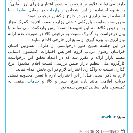
دارند می توانند علاوه بر ترخیص به شیوه اعتباری (برای ارز نیمایی)،
به شیوه استفاده از ارز اشخاص و
واردات
در مقابل
صادرات
یا
استفاده از منابع ارزی غیر در خارج از کشور ترخیص شوند.
سرپرست معاونت بازرگانی داخلی وزارت صمت افزود: گمرک مجاز
به ترخیص کالاها به این شیوه ها است؛ پس واردکننده می توانند با
بیان درخواست به گمرک نسبت به ترخیص کالا در صورت عدم ارائه
نیاز ارزی، با بهره گیری از منابع ارز خارجی اقدام نمایند.
در این جلسه همین طور درخواستی از طرف مسئولین استان
خراسان رضوی درباب لزوم افزایش اختیارات کمیسیون استانی
تنظیم بازار ارائه و مقرر شد که در امتداد تحقق این درخواست
کارگروه ملی تنظیم بازار ضمن بررسی لیست اقلام مشمول نرخ
گذاری نسبت به واگذاری اختیارات لازم در این بخش اقدام نماید.
لازم به ذکر است، قبل از این اختیارات لازم با تعیین محدوده قیمتی
درباب اقلامی مانند نان، مرغ، شیر و کالا و
خدمات
صنفی به
کمیسیون های استانی تفویض شده بود.
منبع:
isoweb.ir
1399/05/03
20:33:36