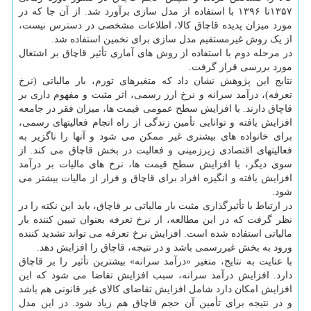
۱۳۵۷تا ۱۳۹۶ با استفاده از مدل سازی برآورد شد. از آن جا که در
مورد میزان پدیده قاچاق کالا، اطلاعات مشخصی در دسترس نیست،
از یک روش غیرمستقیم مدل سازی برای تخمین استفاده شد.
در مرحله دوم با استفاده از روش های آماری تأثیر قاچاق بر اشتغال
مورد بررسی قرار گرفت.
نتایج این پژوهش نشان داد که متغیرهای تورم، بار مالیاتی (نرخ
تعرفه)، درآمد سرانه و نرخ ارز رسمی، اثر مثبت و مفهوم داری بر
قاچاق دارند. با افزایش سطح عمومی قیمت ها، میزان فقر در جامعه
افزایش یافته و توانایی تأمین زندگی از راه انجام فعالیتهای رسمی،
برای خانواده های بیشتری غیر ممکن می شود و آنها را ناگزیر به
فعالیتهای اقتصادی زیرزمینی و فعالیت در بخش قاچاق می کند. از
سوی دیگر، با افزایش سطح قیمت ها، نرخ های مالیات بر درآمد
افزایش یافته و انگیزه افراد برای قاچاق و فرار از مالیات بیشتر می
شود.
در ارتباط با تأثیرگذاری مثبت بار مالیاتی بر قاچاق، باید این نکته را در
نظر گرفت که در این مطالعه، از نرخ تعرفه بعنوان تبیین کننده بار
مالیاتی استفاده شده است. افزایش نرخ تعرفه می تواند تشدید کننده
ورود به بخش غیررسمی باشد و در نتیجه، قاچاق را افزایش دهد.
با عنایت به نتایج، متغیر «درآمد سرانه» بیشترین تأثیر را بر قاچاق
دارد. افزایش درآمد سرانه، سبب افزایش تقاضا می شود که این
افزایش امکان دارد شامل افزایش تقاضای کالای غیر قانونی هم باشد
و در نتیجه برای تأمین آن حجم قاچاق هم زیاد شود. در این مدل