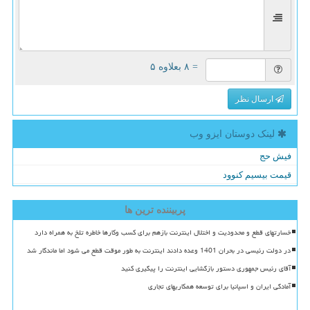
= ۸ بعلاوه ۵
ارسال نظر
لینک دوستان ایزو وب
فیش حج
قیمت بیسیم کنوود
پربیننده ترین ها
خسارتهای قطع و محدودیت و اختلال اینترنت بازهم برای کسب وکارها خاطره تلخ به همراه دارد
در دولت رئیسی در بحران 1401 وعده دادند اینترنت به طور موقت قطع می شود اما ماندگار شد
آقای رئیس جمهوری دستور بازگشایی اینترنت را پیگیری کنید
آمادگی ایران و اسپانیا برای توسعه همکاریهای تجاری