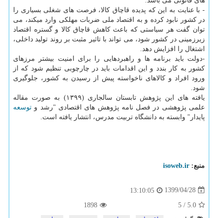
های قانونی می باشد.
- با عنایت به این که پدیده قاچاق کالا، فرصت های شغلی بسیاری را
در کشور نابود کرده و به اقتصاد ملی ضربات مهلکی وارد میکند، می
توان گفت هر سیاستی که باعث کاهش قاچاق کالا و گستره اقتصاد
زیرزمینی در کشور شود، می تواند با تاثیر مثبت بر روند تولید داخلی،
اشتغال را افزایش دهد.
-دولت باید برنامه ها و راهبردهایی را برای امنیت بیشتر مرزهای
کشور به کار بندد و این اقدامات باید در چارچوبی تنظیم شود که از
ورود افراد و کالاهای ناخواسته پیش از رسیدن به کشور، جلوگیری
شود.
یافته های این پژوهش تابستان سالجاری (۱۳۹۹) به صورت مقاله
علمی پژوهشی در فصل نامه پژوهش های اقتصادی "رشد و
توسعه
پایدار" وابسته به دانشگاه تربیت مدرس، انتشار یافته است.
منبع:
isoweb.ir
1399/04/28
13:10:05
1898
5
/
5.0