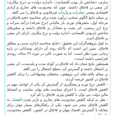
سازی، «شاخص باز بودن اقتصادی»، «اندازه دولت» و «نرخ بیکاری»
اثر منفی بر قاچاق داشتند. چون که محدودیت های تجاری و آزادی
اقتصادی بیشتر،
صادرات
و
واردات
غیرقانونی و قاچاق را می کاهد.
بر مبنای نتایج الگوی منتخب برآورد شده برای محاسبه حجم قاچاق در
مرحله اول، متغیرهای تورم، بار مالیاتی (نرخ تعرفه) درآمد سرانه و
نرخ ارز رسمی، اثر مثبت و معنادار بر قاچاق داشته و متغیرهای
شاخص بازبودن اقتصادی، اندازه دولت و نرخ بیکاری، دارای اثر منفی
بر قاچاق است.
به قول پژوهشگران این تحقیق: «نتایج محاسبه اندازه نسبی و مطلق
قاچاق، مبین این است که باآنکه روند آن دارای نوساناتی در بازه
زمانی مورد نظر است، اما به صورت کلی در دوره ۳۶ ساله، روندی
افزایشی داشته است».
همینطور نتایج نشان داد که قاچاق در کوتاه مدت و بلندمدت، اثر منفی
بر اشتغال داشته و گسترش آن، سطح اشتغال را می کاهد.
بر مبنای یافته های این پژوهش، محققان پیشنهاداتی را برای کاهش
قاچاق در کشور عرضه کردند:
- کاهش نرخ تورم و پیشگیری از گسترش آن یکی از عوامل مهم در
کاهش قاچاق است. با اجرای سیاست های پولی مناسب و انضباط
مالیِ دولت می توان با کاهش تورم، قاچاق را کم کرد.
- نظر به اینکه کاهش محدودیت های تجاری و بازتر شدن
اقتصاد
، به
کاهش قاچاق منجر می شود، یکی از راهکارهای بسیار مؤثر برای
مقابله با گسترش اقتصاد پنهان و قاچاق در کشور، کاهش محدودیت