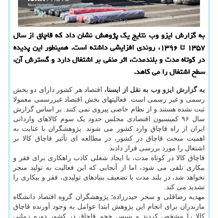
به گزارش ایزو وب نتایج یك پژوهش نشان داد كه قاچاق از سال
۱۳۵۷ تا ۱۳۹۶، روندی افزایشی داشته است. همینطور این پدیده
در كوتاه مدت و بلندمدت، اثر منفی بر اشتغال دارد و گسترش آن،
سطح اشتغال را می كاهد.
به گزارش ایزو وب به نقل از ایسنا،
اقتصاد هر کشور دارای دو بخش
رسمی و غیر رسمی است. فعالیتهای بخش اقتصاد غیررسمی معمولا
ثبت نشده هستند و از نظام خاصی پیروی نمی کنند. بر اساس گزارش
سال ۹۶ کمیسیون اقتصادی مجلس حدود یک سوم کالاهای وارداتی
ایران از راه قاچاق وارد کشور می شوند. پژوهشگران با عنایت به
اهمیت مبحث قاچاق در کشور، در مطالعه ای تأثیر قاچاق کالا بر
اشتغال را مورد بررسی قرار دادند.
قاچاق کالا در کوتاه مدت، با ایجاد شغلی کاذب راهکاری برای فقر و
بیکاری تلقی می شود، اما از آنجایی که این فعالیت به تولید منجر
نخواهد شد، در بلند مدت با تضعیف بنیادهای تولیدی، فقر و بیکاری را
تشدید می کند.
مهدیه رضاقلی و سحر حیدرزاده؛ پژوهشگران گروه اقتصاد دانشگاه
مازندران برای انجام این پژوهش ابتدا عوامل به وجود آورنده قاچاق
کالا را مشخص کردند و سپس حجم قاچاق در کشور دوره زمانی