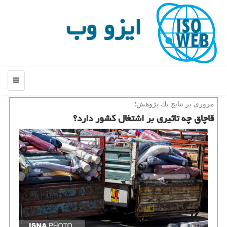
ایزو وب
منو
مروری بر نتایج یك پژوهش؛
قاچاق چه تاثیری بر اشتغال كشور دارد؟