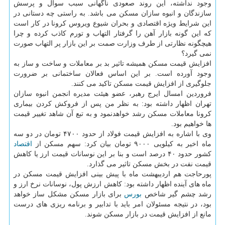
وجود نداشته، این روند صعودی ناگهانی سبب سوال و پرسش
سازندگان و انبوه سازان مسکن می باشد. به راستی چه دستانی در
این شرایط ویژه اقتصادی و بحران شیوع ویروس کرونا در کار است
که این گونه بازار آهن را گرفتار التهاب و تورم کاذب کرده و چرا
هیچگونه نظارتی از طرف وزارت صمت بر این بازار پر التهاب صورت
نمی گیرد؟
افزایش قیمت مسکن همیشه تاثیر بد بر معاملات و ساخت و ساز به
وجود آورده است. بر این اساس فعالان ساختمانی بر ضرورت
جلوگیری از افزایش قیمت مسکن تاکید می کنند.
فروردین امسال ایرج رهبر، عضو هیئت مدیره انجمن انبوه سازان
تهران اظهار داشته بود: به نظر من پس از فروکش کردن بیماری
کرونا معاملات مسکن رشد خواهدنمود و به تبع آن شاهد تغییر قیمت
ها خواهیم بود.
وی با اشاره به افزایش قیمت فولاد از حدود ۴۷۰۰ تومان در دو سه
ماه اخیر به کیلویی ۹۰۰۰ تومان بیان کرد: سهم مسکن از
اقتصاد
کشور حدود ۴۰ درصد است و بنا بر این نوسانات قیمت ارز یا کاهش
قیمت نفت در بخش مسکن تاثیر می گذارد.
پورحاجت هم اردیبهشت ماه با پیش بینی افزایش قیمت مسکن در
ماه های آینده اظهار داشته بود: کاهش ارزش پول، نوسانات نرخ ارز و
رشد چشم گیر شاخص
بورس
برای بازار مسکن مشکل ساز خواهد
بود، در نتیجه مسئولان امر باید با تدابیر و برنامه ریزی های درست
مانع از افزایش قیمت در بازار مسکن شوند.