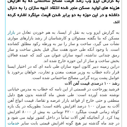
به گزارش ایزو وب رشد قیمت مصالح ساختمانی كه به افزایش
هزینه های تولید مسكن منجر شده انتقاد انبوه سازان را به دنبال
داشته و در این حوزه به دو برابر شدن قیمت میلگرد اشاره كرده
اند.
به گزارش ایزو وب به نقل از ایسنا، به هم خوردن تعادل در
بازار
مسکن که بنا بگفته مسئولان و کارشناسان از رشد بازارهای موازی
نشأت می گیرد، ساخت و ساز را نیز به ورطه رکود مطلق کشانده
است. با وجود آنکه طی حدود هفت سال قبل بخش ساخت و ساز
رمق چندانی نداشته، انبوه سازان عنوان می کنند که عمده فعالان
بخش ساخت و ساز از این حوزه خارج شده اند.
دراین زمینه دبیر کانون انبوه سازان طی نامه ای که در اختیار ایسنا
قرار داده خطاب به وزیر صنعت معدن و تجارت، خواهان برخورد با
عوامل پشت پرده گرانی مصالح ساختمانی شده است.
رشد ۱۰۰ درصدی قیمت آهن آلات
فرشید پورحاجت در قسمتی از این نامه که خطاب به مدرس خیابانی
نوشته شده آورده است: طی شش ماه گذشته بدون هیچ دلیل
منطقی و حتی خارج از قواعد بازار عرضه و تقاضا، قیمت انواع آهن
آلات به میزان ۱۰۰ درصد افزایش یافته است؛ بطوریکه در یک بازه
کوتاه زمانی قیمت میلگرد ۴۲۰۰ تومانی به بیش از ۸۰۰۰ افزایش
پیدا کرد. از آنجائیکه آهن آلات تماماً در داخل کشور تولید می شود و
در چند ماه گذشته نیز هیچ گونه افزایش قیمتی بابت سایر
خدمات