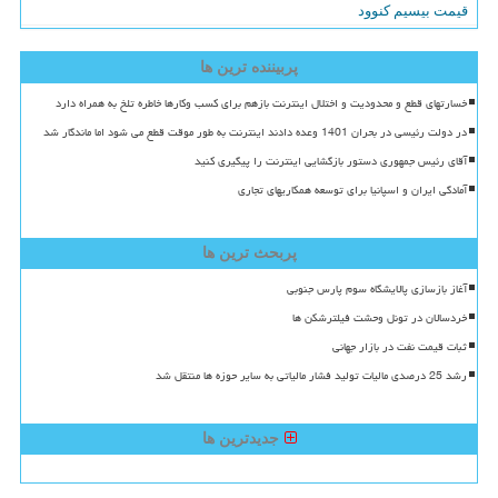
قیمت بیسیم کنوود
پربیننده ترین ها
خسارتهای قطع و محدودیت و اختلال اینترنت بازهم برای کسب وکارها خاطره تلخ به همراه دارد
در دولت رئیسی در بحران 1401 وعده دادند اینترنت به طور موقت قطع می شود اما ماندگار شد
آقای رئیس جمهوری دستور بازگشایی اینترنت را پیگیری کنید
آمادگی ایران و اسپانیا برای توسعه همکاریهای تجاری
پربحث ترین ها
آغاز بازسازی پالایشگاه سوم پارس جنوبی
خردسالان در تونل وحشت فیلترشکن ها
ثبات قیمت نفت در بازار جهانی
رشد 25 درصدی مالیات تولید فشار مالیاتی به سایر حوزه ها منتقل شد
جدیدترین ها