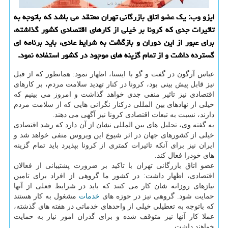
ایزو وب: یك عضو اتاق بازرگانی تهران معتقد می باشد كه باتوجه به
تاثیرات جدی كه كرونا بر خیلی از كارهای اقتصادی كشور گذاشته،
برای عبور از این دوران و بازگشت به شرایط عادی، باید برنامه ای
گسترده داشت و از تمام گزینه های موجود در كشور استفاده نمود.
عباس آرگون در گفت و گو با ایسنا، اظهار نمود: همانطور كه از قبل
نیز قابل پیش بینی بود، كرونا در كنار تهدید سلامت مردم، بر كارهای
اقتصادی نیز تاثیر منفی جدی خواهد گذاشت و امروز می بینیم كه
خیلی از نهادهای بین المللی دركنار نگرانی هایی كه از سلامت مردم
دارند، نسبت به تبعات اقتصادی كرونا نیز آگهی می دهند.
به گفته وی، تحلیل های بین المللی نشان از آن دارد كه رشد اقتصادی
خیلی از كشورهای جهان در اثر شیوع این ویروس منفی خواهد شد و
ایران نیز برای آنكه تاثیرات كمتری از كرونا بپذیرد باید تمام گزینه
های خودرا فعال كند.
عضو اتاق بازرگانی تهران با تاكید بر ضرورت پشتیبانی از فعالان
اقتصادی، اظهار داشت: در كشور ما گروهی از افراد برای تامین
نیازهای روزانه شان كار می كنند كه باید در شرایط فعلی از آنها
حمایت شود. گروهی نیز در حوزه های
خدمات
مشغول به كار هستند
كه باتوجه به تعطیلی خیلی از واحدهای خدماتی در هفته های گذشته،
عملا كار آنها نیز متوقف شده و برای گذران امور نیاز به حمایت
خواهند داشت.