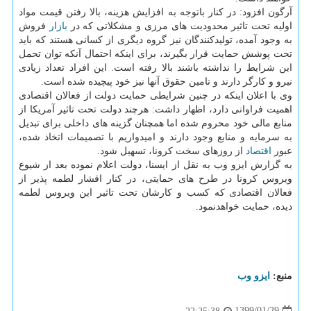
آرگون افزود: در كنار باتوجه به افزایش هزینه، بالا رفتن قیمت مواد
اولیه تحت تاثیر محدودیت های مرزی و مشكلاتی كه در
بازار
فروش
به وجود آمده، تولیدكنندگان نیز گروه دیگری از كسانی هستند كه باید
تحت پوشش حمایت قرار بگیرند، برای اینكه احتمال آنكه توان تحمل
این شرایط را نداشته باشند بالا رفته است. این افراد تعداد زیادی
نیرو و كارگر دارند و تامین حقوق آنها نیز خود پیچیده شده است.
وی با اعلان اینكه در چنین شرایطی حمایت دولت از فعالان اقتصادی
اهمیت فراوانی دارد، اظهار داشت: هرچند دولت تحت تاثیر آمریكا از
منابع مالی خود محروم شده اما همچنان گزینه های داخلی برای تبدیل
به سرمایه و منابع وجود دارند و امیدواریم با تصمیمات اتخاذ شده،
عبور
اقتصاد
از روزهای سخت كرونا، تسهیل شود.
به گزارش ایزو وب به نقل از ایسنا، دولت اعلام نموده بعد از شیوع
ویروس كرونا در طرح های حمایتی، در كنار اقشار لطمه پذیر از
فعالان اقتصادی كه كسب و كارشان تحت تاثیر این ویروس لطمه
دیده، حمایت خواهدنمود.
منبع:
ایزو وب
1399/01/29