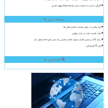
آمادگی ایران و اسپانیا برای توسعه همکاریهای تجاری
پربحث ترین ها
خردسالان در تونل وحشت فیلترشکن ها
ثبات قیمت نفت در بازار جهانی
رشد 25 درصدی مالیات تولید فشار مالیاتی به سایر حوزه ها منتقل شد
پلن B همیشگی
جدیدترین ها