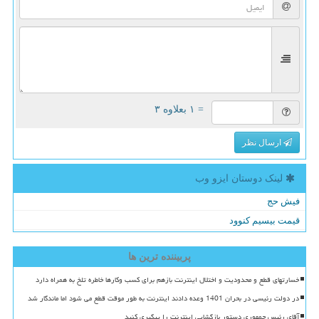
= ۱ بعلاوه ۳
ارسال نظر
لینک دوستان ایزو وب
فیش حج
قیمت بیسیم کنوود
پربیننده ترین ها
خسارتهای قطع و محدودیت و اختلال اینترنت بازهم برای کسب وکارها خاطره تلخ به همراه دارد
در دولت رئیسی در بحران 1401 وعده دادند اینترنت به طور موقت قطع می شود اما ماندگار شد
آقای رئیس جمهوری دستور بازگشایی اینترنت را پیگیری کنید