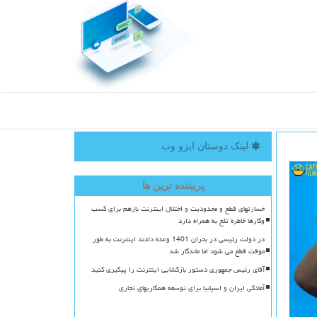
لینک دوستان ایزو وب
پربیننده ترین ها
خسارتهای قطع و محدودیت و اختلال اینترنت بازهم برای کسب
وکارها خاطره تلخ به همراه دارد
در دولت رئیسی در بحران 1401 وعده دادند اینترنت به طور
موقت قطع می شود اما ماندگار شد
آقای رئیس جمهوری دستور بازگشایی اینترنت را پیگیری کنید
آمادگی ایران و اسپانیا برای توسعه همکاریهای تجاری