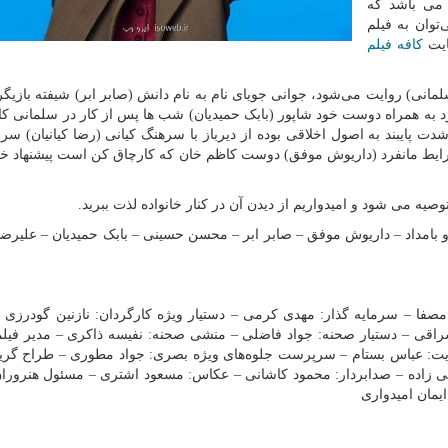
 می باشد که
توان به فیلم
ایت
کافه فیلم
سلمانی) روایت می‌شود، جوانی جویای نام به نام دانش (صابر ابر) شیفته بازی
د به همراه دوست خود شاپور (بابک حمیدیان) شب ها پس از کار در سلمانی ک
دت پایبند به اصول اخلاقی بوده از دیرباز با سرهنگ کیانی (رضا کیانیان) سر
 شرایط مانفرد (داریوش موفق) دوست کاظم خان که کارچاق کن است پیشنهاد خ
یه می شود و امیدواریم از دیدن آن در کنار خانواده لذت ببرید.
و بامداد – داریوش موفق – صابر ابر – محسن حسینی – بابک حمیدیان – علیرضا
 مصفا – سرمایه گذار: مهدی کرمی – دستیار ویژه کارگردان: نازنین گودرزی –
اقی – دستیار صحنه: جواد فاضلی – منشی صحنه: نفیسه ذاکری – مدیر فیلم
ت: عباس بستام – سرپرست جلوه‌های ویژه بصری: جواد مطوری – طراح گریم
غنی زاده – صدابردار: محمود کاشانی – عکاس: مسعود اشتری – مسئول هنرورا
ایمان امیدواری