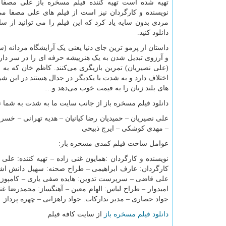
تهیه شده است تهیه کننده فیلم مسخره باز علی مصفا
نویسنده و کارگردان نیز است از فیلم های علی مصفا می‌
مردی بدون سایه یاد کرد که این فیلم را می توانید از س
دانلود کنید.
داستان از پرمو ترین جای دنیا یعنی یک آرایشگاه مردانه (
و آرزوی تبدیل شدن به یک هنرپیشه حرفه ای را در سر دار
(علی نصیریان) تمرین بازیگری می‌کنند. کاظم خان که به ش
اختلاف دارد و به شدت با یکدیگر در جدال هستند در این
های بلند زنان را به قیمت خوب می‌دهد و
…
دانلود فیلم مسخره باز از جانب سایت ما به شدت به شما توص
علی نصیریان – حمیدیان رضا کیانیان – هدیه تهرانی – خسر
– مهدی کوشکی – ایرج ذبیحی
عوامل ساخت فیلم کمدی مسخره باز:
نویسنده و کارگردان
:
همایون غنی زاده
–
تهیه کننده: علی
کارگردان: عارف ابراهیمی – طراح صحنه: سهیل دانش اشر
علی قاضی – سرپرست تدوین: هایده صفی یاری – کامپوزی
امیدوار – طراح لباس: الهام معین – آهنگساز: محمدرضا 
جواد حصاری – مدیر تدارکات: جواد راهزانی – چهره پرداز: 
دانلود فیلم مسخره باز
از سایت کافه فیلم