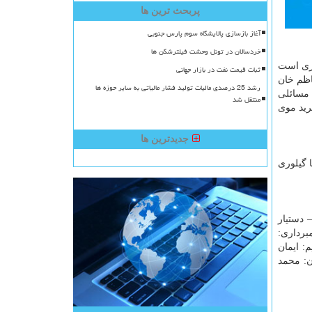
پربحث ترین ها
آغاز بازسازی پالایشگاه سوم پارس جنوبی
خردسالان در تونل وحشت فیلترشکن ها
گری است
ثبات قیمت نفت در بازار جهانی
اظم خان
رشد 25 درصدی مالیات تولید فشار مالیاتی به سایر حوزه ها
 مسائلی
منتقل شد
رید موی
جدیدترین ها
 گیلوری
 دستیار
برداری:
: ایمان
ن: محمد