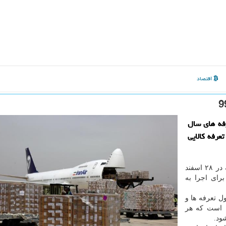
اقتصاد
فه های سال
ر این اساس واردات 464 ردیف تعرفه كالایی
به گزارش ایزو وب به نقل از ایسنا، این تصویب نامه كه در ۲۸ اسفند
روردین امسال برای اجرا به
ل تعرفه ها و
حقوق ورودی كالاهای وارداتی جهت اجرا در سال ۱۳۹۹ است كه هر
ود.