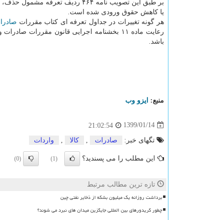
بر طبق این تصویب نامه ۴۶۴ ردیف تعرفه مشمو
یا كاهش حقوق ورودی شده است.
هر گونه تغییرات در جداول تعرفه ای كتاب مقررات
صادرا
باشد.
منبع:
ایزو وب
1399/01/14
21:02:54
تگهای خبر:
صادرات
,
كالا
,
واردات
این مطلب را می پسندید؟
(0)
(1)
تازه ترین مطالب مرتبط
برداشت روزانه یک میلیون بشکه از ذخایر نفتی چین
چطور کریدورهای بین المللی جایگزین میدان های نبرد می شوند؟