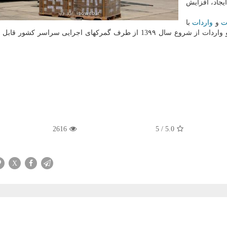
ل حذف، ایجاد، افزایش
ت
و
واردات
با
رعایت ماده ۱۱ بخشنامه اجرایی قانون مقررات صادرات و واردات از شروع سال 13۹۹ از طرف گمركهای اجرایی سراسر 
2616
5
/
5.0
X