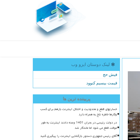
لینک دوستان ایزو وب
فیش حج
قیمت بیسیم کنوود
پربیننده ترین ها
خسارتهای قطع و محدودیت و اختلال اینترنت بازهم برای کسب
وکارها خاطره تلخ به همراه دارد
در دولت رئیسی در بحران 1401 وعده دادند اینترنت به طور
موقت قطع می شود اما ماندگار شد
آقای رئیس جمهوری دستور بازگشایی اینترنت را پیگیری کنید