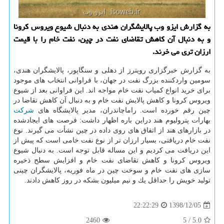
به گزارش ایزو وب پالایشگران هندی به دنبال شیوع ویروس كرونا
و به دنبال آن كاهش تقاضای نفت در چین، نفت خام را با قیمت
ارزان تری می خرند.
به گزارش خبرگزاری رویترز از دهلی و سنگاپور، پالایشگران هندی،
سومین واردكننده بزرگ نفت در جهان، با فراوانی انتخاب های موجود
برای خرید انواع كمیاب نفت خام مواجه اند. این فراوانی بعد از شیوع
ویروس كرونا و كاهش پالایش نفت خام و به دنبال آن كاهش تقاضا در
چین رقم خورده است. راماچاندران، مدیر پالایشگاه های
شركت
بهارات پترولیوم هند دراین باره اظهار داشت: فرصت های ایجادشده
در بازارهای هند از اتفاق های روی داده در چین نشأت می گیرند. نوع
نفت خام دریافتی، بسیار ارزان تر از نوع نفت خامی است كه پیش از
این دریافت می كردیم و این مساله قابل توجه است. به دنبال شیوع
ویروس كرونا و كاهش تقاضای نفت خام و افزایش سطح ذخیره
سازی های نفت خام و سوخت چین در ماه فوریه، پالایشگران چینی
تولید خویش را حداقل یك و نیم میلیون بشكه در روز كاهش دادند.
1398/12/05
22:22:29
2460
5
/
5.0