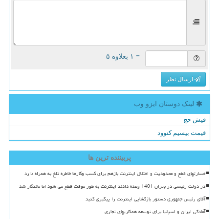
= ۱ بعلاوه ۵
ارسال نظر
لینک دوستان ایزو وب
فیش حج
قیمت بیسیم کنوود
پربیننده ترین ها
خسارتهای قطع و محدودیت و اختلال اینترنت بازهم برای کسب وکارها خاطره تلخ به همراه دارد
در دولت رئیسی در بحران 1401 وعده دادند اینترنت به طور موقت قطع می شود اما ماندگار شد
آقای رئیس جمهوری دستور بازگشایی اینترنت را پیگیری کنید
آمادگی ایران و اسپانیا برای توسعه همکاریهای تجاری