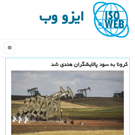
ایزو وب
منو
كرونا به سود پالایشگران هندی شد