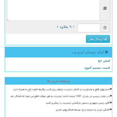
= ۹ بعلاوه ۱
ارسال نظر
لینک دوستان ایزو وب
فیش حج
قیمت بیسیم کنوود
پربیننده ترین ها
خسارتهای قطع و محدودیت و اختلال اینترنت بازهم برای کسب وکارها خاطره تلخ به همراه دارد
در دولت رئیسی در بحران 1401 وعده دادند اینترنت به طور موقت قطع می شود اما ماندگار شد
آقای رئیس جمهوری دستور بازگشایی اینترنت را پیگیری کنید
آمادگی ایران و اسپانیا برای توسعه همکاریهای تجاری