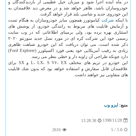
در ماه آینده اجرا شود و میزبان خیل عظیمی از بازدیدكنندگان و
خودروسازان باشد، ظاهر خواهد شد و در معرض دید علاقمندان به
این خودروی جدید و شاسی بلند قرار خواهد گرفت.
با اینكه
شركت
كیاموتورز همچون سایر خودروسازان به هنگام تست
و آزمایش قابلیت های مربوط به رانندگی خودرو، از پوشش های
استتاری بهره برده بود، ولی برمبنای اطلاعاتی كه در وب سایت
رسمی خود این شركت كره ای در مورد نسل جدید سورنتو ۲۰۲۰
ذكر شده است، می توان دریافت كه این خودرو شباهت ظاهری
زیادی به رقیب آمریكایی خود یعنی فورد اكسپلورر (Ford Explorer)
دارد چونكه طراحی آن زاویه دار و خطی بنظر می رسد.
این خودرو در تریم های مختلف L، LX، S V۶، EX و SX برای
علاقمندان قابل سفارش و استفاده خواهد بود كه بدون شك قابلیت
های متفاوتی نیز خواهند داشت.
منبع:
ایزو وب
1398/11/28
13:28:38
2616
5
/
5.0