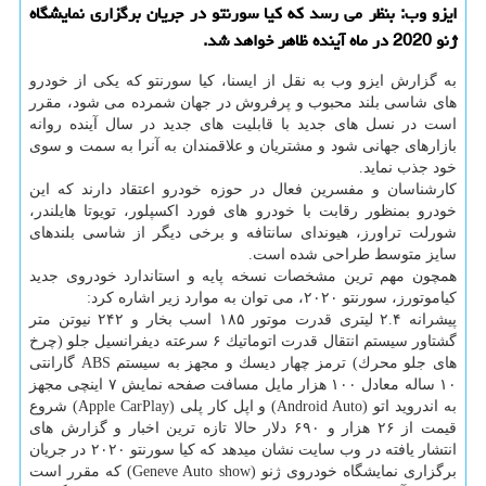
ایزو وب: بنظر می رسد كه كیا سورنتو در جریان برگزاری نمایشگاه
ژنو 2020 در ماه آینده ظاهر خواهد شد.
به گزارش ایزو وب به نقل از ایسنا، كیا سورنتو كه یكی از خودرو
های شاسی بلند محبوب و پرفروش در جهان شمرده می شود، مقرر
است در نسل های جدید با قابلیت های جدید در سال آینده روانه
بازارهای جهانی شود و مشتریان و علاقمندان به آنرا به سمت و سوی
خود جذب نماید.
كارشناسان و مفسرین فعال در حوزه خودرو اعتقاد دارند كه این
خودرو بمنظور رقابت با خودرو های فورد اكسپلور، تویوتا هایلندر،
شورلت تراورز، هیوندای سانتافه و برخی دیگر از شاسی بلندهای
سایز متوسط طراحی شده است.
همچون مهم ترین مشخصات نسخه پایه و استاندارد خودروی جدید
كیاموتورز، سورنتو ۲۰۲۰، می توان به موارد زیر اشاره كرد:
پیشرانه ۲.۴ لیتری قدرت موتور ۱۸۵ اسب بخار و ۲۴۲ نیوتن متر
گشتاور سیستم انتقال قدرت اتوماتیك ۶ سرعته دیفرانسیل جلو (چرخ
های جلو محرك) ترمز چهار دیسك و مجهز به سیستم ABS گارانتی
۱۰ ساله معادل ۱۰۰ هزار مایل مسافت صفحه نمایش ۷ اینچی مجهز
به اندروید اتو (Android Auto) و اپل كار پلی (Apple CarPlay) شروع
قیمت از ۲۶ هزار و ۶۹۰ دلار حالا تازه ترین اخبار و گزارش های
انتشار یافته در وب سایت نشان میدهد كه كیا سورنتو ۲۰۲۰ در جریان
برگزاری نمایشگاه خودروی ژنو (Geneve Auto show) كه مقرر است