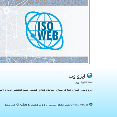
ایزو وب
استاندارد ایزو
ایزو وب، راهنمای شما در دنیای استانداردها و اقتصاد ، منبع اطلاعاتی جامع و اخب
isoweb.ir - مالکیت معنوی سایت ایزو وب متعلق به مالکین آن می باشد