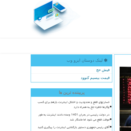
لینک دوستان ایزو وب
فیش حج
قیمت بیسیم کنوود
پربیننده ترین ها
خسارتهای قطع و محدودیت و اختلال اینترنت بازهم برای کسب
وکارها خاطره تلخ به همراه دارد
در دولت رئیسی در بحران 1401 وعده دادند اینترنت به طور
موقت قطع می شود اما ماندگار شد
آقای رئیس جمهوری دستور بازگشایی اینترنت را پیگیری کنید