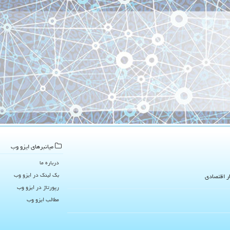
میانبرهای ایزو وب
درباره ما
بک لینک در ایزو وب
ار اقتصادی
رپورتاژ در ایزو وب
مطالب ایزو وب