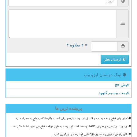
= ۲ بعلاوه ۴
ارسال نظر
لینک دوستان ایزو وب
فیش حج
قیمت بیسیم کنوود
پربیننده ترین ها
خسارتهای قطع و محدودیت و اختلال اینترنت بازهم برای کسب وکارها خاطره تلخ به همراه دارد
در دولت رئیسی در بحران 1401 وعده دادند اینترنت به طور موقت قطع می شود اما ماندگار شد
آقای رئیس جمهوری دستور بازگشایی اینترنت را پیگیری کنید