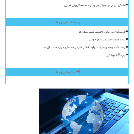
آمادگی ایران و اسپانیا برای توسعه همکاریهای تجاری
پربحث ترین ها
خردسالان در تونل وحشت فیلترشکن ها
ثبات قیمت نفت در بازار جهانی
رشد 25 درصدی مالیات تولید فشار مالیاتی به سایر حوزه ها منتقل شد
پلن B همیشگی
جدیدترین ها