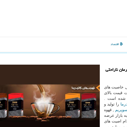
اقتصاد
مان ناراحتی
رد و به دلیل خاصیت های
 قیمت بالای
ی شده است .
رما
را تولید و
سوپریم
, قهوه
به بازار عرضه
ام اصیت های
ین موارد می