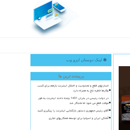
لینک دوستان ایزو وب
پربیننده ترین ها
خسارتهای قطع و محدودیت و اختلال اینترنت بازهم برای کسب
وکارها خاطره تلخ به همراه دارد
در دولت رئیسی در بحران 1401 وعده دادند اینترنت به طور
موقت قطع می شود اما ماندگار شد
آقای رئیس جمهوری دستور بازگشایی اینترنت را پیگیری کنید
آمادگی ایران و اسپانیا برای توسعه همکاریهای تجاری