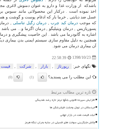
باشدکه از وزارت غذا و دارو به عنوان دمنوش لاغری مجو
اخذ نموده است . درکنار این محصولاتی مانند سبوس برن
عسل ضد دیابتی , خرما بار که ادغام پوست و گوشت و هسته
که موجب
درمان کبد چرب
,
درمان زگیل تناسلی
, درمان
پسوریازیس , درمان ویتیلیگو , درمان اگزما و... می باشد 
اشاره به گانودرما می باشد . این خاصیت پیشگیری و درما
همچنین به دلیل مقاوم سازی سیستم ایمنی بدن بیماری دیگ
آن بیماری درمان می شود.
1398/10/23
22:58:39
تگهای خبر:
رپورتاژ
,
بازار
,
شركت
,
قیمت
این مطلب را می پسندید؟
(0)
(1)
تازه ترین مطالب مرتبط
افزایش سپرده قانونی بانکها ترمز تازه رشد نقدینگی
خردسالان در تونل وحشت فیلترشکن ها
ثبات قیمت نفت در بازار جهانی
چالش جایگزینی سوخت های فسیلی در سایه بحران تنگه هرمز