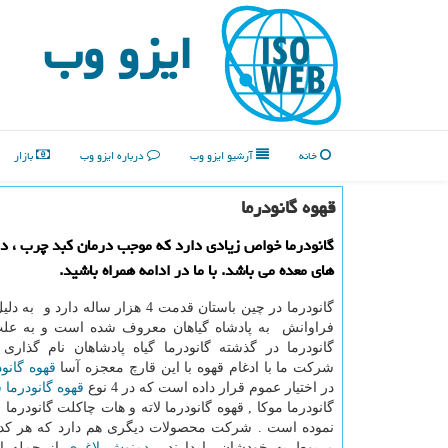
ایزو وب
خانه
آرشیو ایزو وب
درباره ایزو وب
بازار
قهوه گانودرما
گانودرما خواص زیادی دارد كه موجب درمان كبد چرب ، در
های معده می باشد. با ما در ادامه همراه باشید.
گانودرما در چین باستان قدمت 4 هزار ساله دا
فراوانش به پادشاه گیاهان معروف شده است و به علت
گانودرما در گذشته گانودرما گیاه پادشاهان نام گذار
شرکت ما با ادغام قهوه با این قارچ معجزه آسا
قهوه گانود
در اختیار عموم قرار داده است که در 4 نوع
قهوه گانودرما 
گانودرما موکا , قهوه گانودرما لاته و هات چاکلت گانودرما 
نموده است . شرکت محصولات دیگری هم دارد که هر کد
مربوط به خودشان را دارند .
دمنوش لاغری
از جمله ا