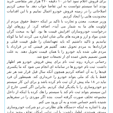
برای فروش اعلام نمود اما در ۱۰ دقیقه ۲۶۰ هزار نفر متقاضی خرید
بودند اما سیستم نتوانست به این تقاضا جواب دهد. ما سعی كردیم
اصلاحاتی را در زمینه فروش خودرو اعمال نماییم و با این اقدامات
محدودیت هایی را ایجاد كردیم.
وزیر صنعت، معدن و تجارت با تاكید بر اینكه «حفظ حقوق مردم از
اولویت های ما به شمار می آید»، اضافه كرد: از روزهای اول
درخواست خودروسازان افزایش قیمت ها بود. آنها به مبحث گران
شدن مواد و ارز و هزینه های مالی شان اشاره می كردند اما ما كوتاه
نیامدیم و تاكید داشتیم كه باید تعهداتشان را طبق قیمت قبلی و
قراردادها به مردم تحویل دهند. گفتیم هر قیمتی كه در قرارداد با
مردم طی شده باید خودرو را با همان قیمت تحویل دهند. به علت
همین تصمیم بخش عمده ای از تجمعات جمع شد.
رحمانی درباره روند ثبت نام برای پیش فروش خودرو هم اظهار
داشت: ثبت نام خودرو ها در سامانه ای انجام می شود كه ما یكسری
قیدها را به آن اضافه كردیم همچون آنكه سال قبل قرار شد هر نفر
فقط با یك كد ملی بتواند خودرو را خریداری كند. همینطور آن فرد
نباید در ۱۸ ماه پیش از آن ثبت نام كرده باشد و برای این كار سیستم
دو خودروسازی را با یكدیگر لینك كردیم. بنابراین اگر كسی خارج از
این سیستم بتواند ثبت نام كند یا سیستم را هك كرده یا اینكه از داخل
مجموعه تخلف صورت گرفته است. بنده اگر موردی را در سفرهایم
شنیده باشم حساس شده و به آن ورود می كنم.
وی با اشاره به اینكه «دستگاه های نظارتی در دو شركت خودروسازی
مستقر هستند»، اظهار داشت: با این تدابیر امكان تخلف وجود ندارد