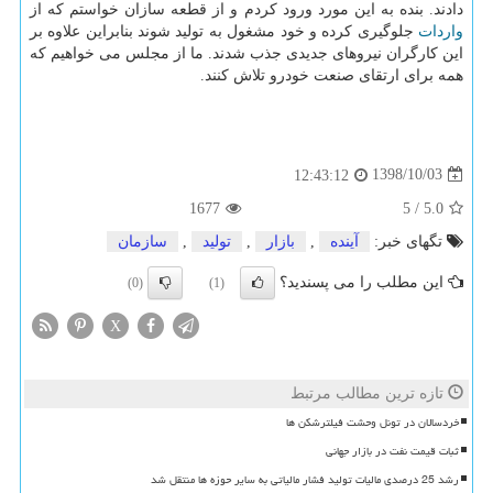
دادند. بنده به این مورد ورود كردم و از قطعه سازان خواستم كه از
واردات
جلوگیری كرده و خود مشغول به تولید شوند بنابراین علاوه بر
این كارگران نیروهای جدیدی جذب شدند. ما از مجلس می خواهیم كه
همه برای ارتقای صنعت خودرو تلاش كنند.
1398/10/03
12:43:12
1677
5
/
5.0
تگهای خبر:
آینده
,
بازار
,
تولید
,
سازمان
این مطلب را می پسندید؟
(0)
(1)
X
تازه ترین مطالب مرتبط
خردسالان در تونل وحشت فیلترشکن ها
ثبات قیمت نفت در بازار جهانی
رشد 25 درصدی مالیات تولید فشار مالیاتی به سایر حوزه ها منتقل شد