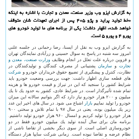
به گزارش ایزو وب وزیر صنعت، معدن و تجارت با اشاره به اینكه
«خط تولید پراید و پژو ۴۰۵ پس از اجرای تعهدات شان متوقف
خواهد شد»، اظهار داشت: یكی از برنامه های ما تولید خودرو های
یورو ۴ و یورو ۵ است.
به گزارش ایزو وب به نقل از ایسنا، رضا رحمانی در جلسه علنی
امروز سه شنبه در پاسخ به سوال حسینی و زرآبادی نمایندگان تهران
و قزوین درباره علت تعلل در انجام وظایف
وزارت صنعت، معدن و
تجارت
و
سازمان
پشتیبانی از مصرف كنندگان و تولیدكنندگان در
نظارت، كنترل و پیشگیری از تضییع حقوق خریداران خودرو و
شركت
های قطعه سازی اظهار داشت: جهت بررسی وضعیت خودرو باید
شرایط كشور را سنجید كه این در تیراژ و قیمت خودرو ها و هزینه
تمام شده تأثیرگذار است. در شرایط عادی، كشور به حدود یك تا یك
میلیون و ۲۰۰ هزار خودرو نیاز دارد كه اگر بتوانیم سالانه این میزان
خودرو را تولید نماییم
بازار
اشباع می شود. در سال های اخیر این عدد
زیر یك میلیون بوده، یعنی در سال ۹۷ با تمام تلاش و سختی ۹۰۰
هزار خودرو را تولید كردیم و امسال ۹۶۰ هزار خودرو تولید داشتیم.
برنامه مان برای سال آینده تولید یك میلیون خودرو فقط در دو
خودروسازی اصلی است. از سوی دیگر بخشی از تقاضا ناشی از
نظام عرضه و تقاضا نبوده است. زمانی شركت سایپا هزار دستگاه