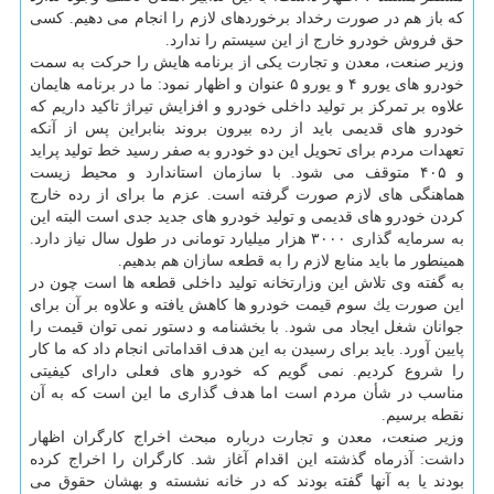
كه باز هم در صورت رخداد برخوردهای لازم را انجام می دهیم. كسی
حق فروش خودرو خارج از این سیستم را ندارد.
وزیر صنعت، معدن و تجارت یكی از برنامه هایش را حركت به سمت
خودرو های یورو ۴ و یورو ۵ عنوان و اظهار نمود: ما در برنامه هایمان
علاوه بر تمركز بر تولید داخلی خودرو و افزایش تیراژ تاكید داریم كه
خودرو های قدیمی باید از رده بیرون بروند بنابراین پس از آنكه
تعهدات مردم برای تحویل این دو خودرو به صفر رسید خط تولید پراید
و ۴۰۵ متوقف می شود. با سازمان استاندارد و محیط زیست
هماهنگی های لازم صورت گرفته است. عزم ما برای از رده خارج
كردن خودرو های قدیمی و تولید خودرو های جدید جدی است البته این
به سرمایه گذاری ۳۰۰۰ هزار میلیارد تومانی در طول سال نیاز دارد.
همینطور ما باید منابع لازم را به قطعه سازان هم بدهیم.
به گفته وی تلاش این وزارتخانه تولید داخلی قطعه ها است چون در
این صورت یك سوم قیمت خودرو ها كاهش یافته و علاوه بر آن برای
جوانان شغل ایجاد می شود. با بخشنامه و دستور نمی توان قیمت را
پایین آورد. باید برای رسیدن به این هدف اقداماتی انجام داد كه ما كار
را شروع كردیم. نمی گویم كه خودرو های فعلی دارای كیفیتی
مناسب در شأن مردم است اما هدف گذاری ما این است كه به آن
نقطه برسیم.
وزیر صنعت، معدن و تجارت درباره مبحث اخراج كارگران اظهار
داشت: آذرماه گذشته این اقدام آغاز شد. كارگران را اخراج كرده
بودند یا به آنها گفته بودند كه در خانه نشسته و بهشان حقوق می