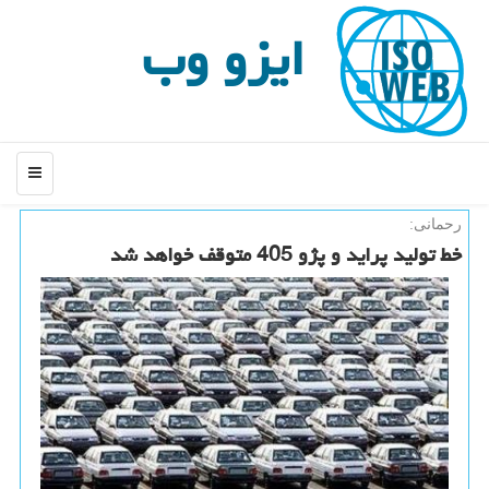
ایزو وب
منو
رحمانی:
خط تولید پراید و پژو 405 متوقف خواهد شد