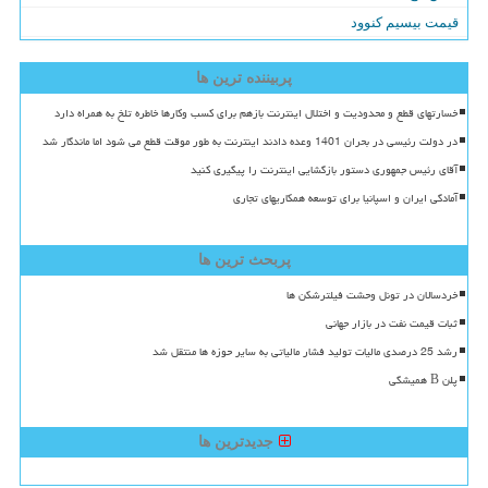
قیمت بیسیم کنوود
پربیننده ترین ها
خسارتهای قطع و محدودیت و اختلال اینترنت بازهم برای کسب وکارها خاطره تلخ به همراه دارد
در دولت رئیسی در بحران 1401 وعده دادند اینترنت به طور موقت قطع می شود اما ماندگار شد
آقای رئیس جمهوری دستور بازگشایی اینترنت را پیگیری کنید
آمادگی ایران و اسپانیا برای توسعه همکاریهای تجاری
پربحث ترین ها
خردسالان در تونل وحشت فیلترشکن ها
ثبات قیمت نفت در بازار جهانی
رشد 25 درصدی مالیات تولید فشار مالیاتی به سایر حوزه ها منتقل شد
پلن B همیشگی
جدیدترین ها