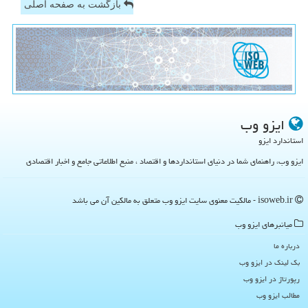
بازگشت به صفحه اصلی
ایزو وب
استاندارد ایزو
ایزو وب، راهنمای شما در دنیای استانداردها و اقتصاد ، منبع اطلاعاتی جامع و اخبار اقتصادی
isoweb.ir - مالکیت معنوی سایت ایزو وب متعلق به مالکین آن می باشد
میانبرهای ایزو وب
درباره ما
بک لینک در ایزو وب
رپورتاژ در ایزو وب
مطالب ایزو وب