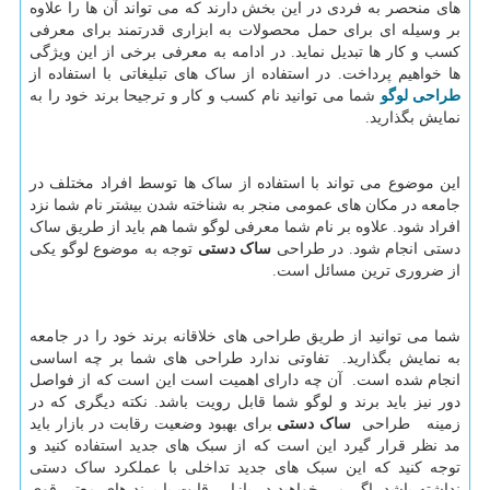
های منحصر به فردی در این بخش دارند که می تواند آن ها را علاوه
بر وسیله ای برای حمل محصولات به ابزاری قدرتمند برای معرفی
کسب و کار ها تبدیل نماید. در ادامه به معرفی برخی از این ویژگی
ها خواهیم پرداخت. در استفاده از ساک های تبلیغاتی با استفاده از
طراحی لوگو
شما می توانید نام کسب و کار و ترجیحا برند خود را به
نمایش بگذارید.
این موضوع می تواند با استفاده از ساک ها توسط افراد مختلف در
جامعه در مکان های عمومی منجر به شناخته شدن بیشتر نام شما نزد
افراد شود. علاوه بر نام شما معرفی لوگو شما هم باید از طریق ساک
دستی انجام شود. در طراحی
ساک دستی
توجه به موضوع لوگو یکی
از ضروری ترین مسائل است.
شما می توانید از طریق طراحی های خلاقانه برند خود را در جامعه
به نمایش بگذارید. تفاوتی ندارد طراحی های شما بر چه اساسی
انجام شده است. آن چه دارای اهمیت است این است که از فواصل
دور نیز باید برند و لوگو شما قابل رویت باشد. نکته دیگری که در
زمینه طراحی
ساک دستی
برای بهبود وضعیت رقابت در بازار باید
مد نظر قرار گیرد این است که از سبک های جدید استفاده کنید و
توجه کنید که این سبک های جدید تداخلی با عملکرد ساک دستی
نداشته باشد. اگر می خواهید در بازار رقابت با برند های معتبر قوی