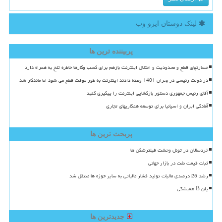
لینک دوستان ایزو وب
پربیننده ترین ها
خسارتهای قطع و محدودیت و اختلال اینترنت بازهم برای کسب وکارها خاطره تلخ به همراه دارد
در دولت رئیسی در بحران 1401 وعده دادند اینترنت به طور موقت قطع می شود اما ماندگار شد
آقای رئیس جمهوری دستور بازگشایی اینترنت را پیگیری کنید
آمادگی ایران و اسپانیا برای توسعه همکاریهای تجاری
پربحث ترین ها
خردسالان در تونل وحشت فیلترشکن ها
ثبات قیمت نفت در بازار جهانی
رشد 25 درصدی مالیات تولید فشار مالیاتی به سایر حوزه ها منتقل شد
پلن B همیشگی
جدیدترین ها