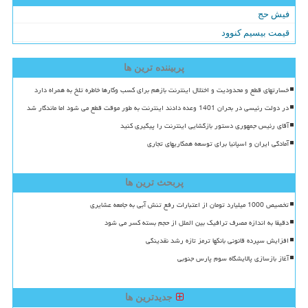
فیش حج
قیمت بیسیم کنوود
پربیننده ترین ها
خسارتهای قطع و محدودیت و اختلال اینترنت بازهم برای کسب وکارها خاطره تلخ به همراه دارد
در دولت رئیسی در بحران 1401 وعده دادند اینترنت به طور موقت قطع می شود اما ماندگار شد
آقای رئیس جمهوری دستور بازگشایی اینترنت را پیگیری کنید
آمادگی ایران و اسپانیا برای توسعه همکاریهای تجاری
پربحث ترین ها
تخصیص 1000 میلیارد تومان از اعتبارات رفع تنش آبی به جامعه عشایری
دقیقا به اندازه مصرف ترافیک بین الملل از حجم بسته کسر می شود
افزایش سپرده قانونی بانکها ترمز تازه رشد نقدینگی
آغاز بازسازی پالایشگاه سوم پارس جنوبی
جدیدترین ها