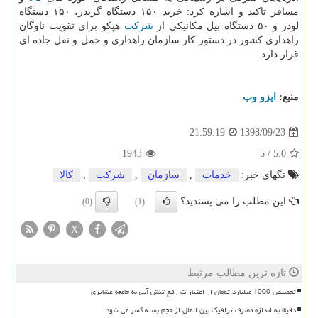
مسافر تاكید و اشاره كرد: خرید ۱۵۰ دستگاه گریدر، ۱۵۰ دستگاه
لودر و ۵۰ دستگاه بیل مكانیكی از
شركت
هپكو برای تقویت ناوگان
راهداری كشور در دستور كار سازمان راهداری و حمل و نقل جاده ای
قرار دارد.
منبع:
ایزو وب
1398/09/23
21:59:19
1943
5
/
5.0
تگهای خبر:
خدمات
,
سازمان
,
شركت
,
كالا
این مطلب را می پسندید؟
(0)
(1)
X
تازه ترین مطالب مرتبط
تخصیص 1000 میلیارد تومان از اعتبارات رفع تنش آبی به جامعه عشایری
دقیقا به اندازه مصرف ترافیک بین الملل از حجم بسته کسر می شود