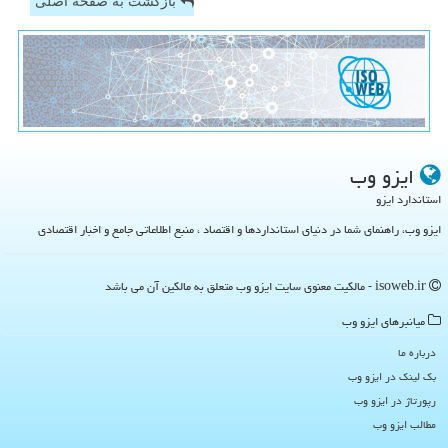
بازگشت به صفحه اصلی
ایزو وب
استاندارد ایزو
ایزو وب، راهنمای شما در دنیای استانداردها و اقتصاد ، منبع اطلاعاتی جامع و اخبار اقتصادی
isoweb.ir - مالکیت معنوی سایت ایزو وب متعلق به مالکین آن می باشد
میانبرهای ایزو وب
درباره ما
بک لینک در ایزو وب
رپورتاژ در ایزو وب
مطالب ایزو وب