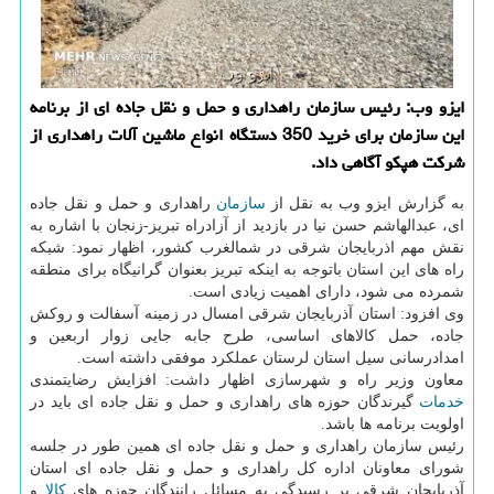
ایزو وب: رئیس سازمان راهداری و حمل و نقل جاده ای از برنامه
این سازمان برای خرید 350 دستگاه انواع ماشین آلات راهداری از
شركت هپكو آگاهی داد.
به گزارش ایزو وب به نقل از
سازمان
راهداری و حمل و نقل جاده
ای، عبدالهاشم حسن نیا در بازدید از آزادراه تبریز-زنجان با اشاره به
نقش مهم اذربایجان شرقی در شمالغرب كشور، اظهار نمود: شبكه
راه های این استان باتوجه به اینكه تبریز بعنوان گرانیگاه برای منطقه
شمرده می شود، دارای اهمیت زیادی است.
وی افزود: استان آذربایجان شرقی امسال در زمینه آسفالت و روكش
جاده، حمل كالاهای اساسی، طرح جابه جایی زوار اربعین و
امدادرسانی سیل استان لرستان عملكرد موفقی داشته است.
معاون وزیر راه و شهرسازی اظهار داشت: افزایش رضایتمندی
خدمات
گیرندگان حوزه های راهداری و حمل و نقل جاده ای باید در
اولویت برنامه ها باشد.
رئیس سازمان راهداری و حمل و نقل جاده ای همین طور در جلسه
شورای معاونان اداره كل راهداری و حمل و نقل جاده ای استان
آذربایجان شرقی بر رسیدگی به مسائل رانندگان حوزه های
كالا
و