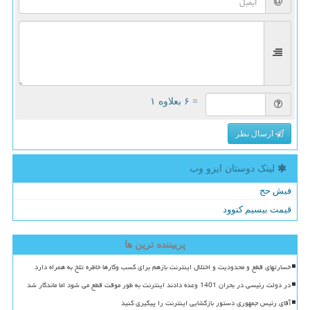
= ۶ بعلاوه ۱
ارسال نظر
لینک دوستان ایزو وب
فیش حج
قیمت بیسیم کنوود
پربیننده ترین ها
خسارتهای قطع و محدودیت و اختلال اینترنت بازهم برای کسب وکارها خاطره تلخ به همراه دارد
در دولت رئیسی در بحران 1401 وعده دادند اینترنت به طور موقت قطع می شود اما ماندگار شد
آقای رئیس جمهوری دستور بازگشایی اینترنت را پیگیری کنید