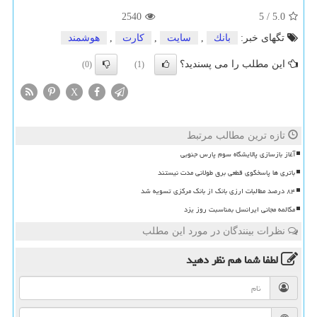
2540
5
/
5.0
تگهای خبر:
بانك
,
سایت
,
كارت
,
هوشمند
این مطلب را می پسندید؟
(0)
(1)
X
تازه ترین مطالب مرتبط
آغاز بازسازی پالایشگاه سوم پارس جنوبی
باتری ها پاسخگوی قطعی برق طولانی مدت نیستند
۸۴ درصد مطالبات ارزی بانک از بانک مرکزی تسویه شد
مکالمه مجانی ایرانسل بمناسبت روز یزد
نظرات بینندگان در مورد این مطلب
لطفا شما هم
نظر دهید