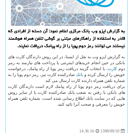
به گزارش ایزو وب بانك مركزی اعلام نمود: آن دسته از افرادی كه
قادر به استفاده از راهكارهای مبتنی بر گوشی تلفن همراه هوشمند
نیستند می توانند رمز دوم پویا را از راه پیامك دریافت نمایند.
به گزارش ایزو وب به نقل از ایسنا، در این روش دارندگان كارت های
بانكی در حین انجام خریدهای اینترنتی یا پرداخت های نیازمند به رمز
دوم
كارت
، با انتخاب گزینه دریافت رمز پویا از راه پیامك، درخواست
خویش را ارسال كرده و
بانك
صادركننده كارت نیز، رمز دوم پویا را به
شماره تلفن همراه دارنده كارت ارسال می كند.
برای دریافت رمز دوم پویا از راه پیامك لازم است دارندگان كارت
های بانكی با رفتن به شعب بانك صادركننده كارت یا از سایر روش
هایی كه در سایت بانك اطلاع رسانی شده است، شماره تلفن همراه
خویش را معرفی و صحت آنرا تائید كنند.
1398/09/10
14:36:16