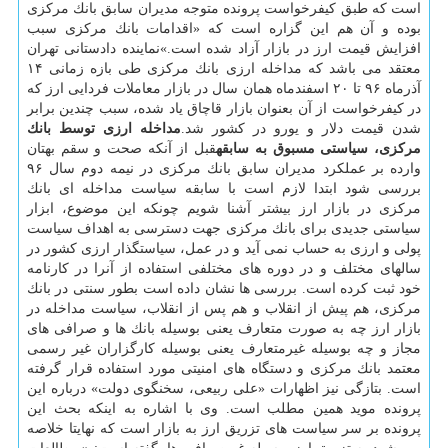
است كه طبق كیفرخواست پرونده متوجه مدیران سابق بانك مركزی
بوده و آن هم این گزاره است كه «اقدامات بانك مركزی سبب
افزایش قیمت ارز در بازار آزاد شده است.»نماینده دادستانی تهران
معتقد می باشد كه مداخله ارزی بانك مركزی طی بازه زمانی ۱۴
آذرماه ۹۶ تا ۲۰ اسفندماه همان سال در بازار معاملات فردایی ارز كه
در كیفرخواست از آن بعنوان بازار قاچاق یاد شده، سبب چندین برابر
شدن قیمت دلار و یورو در كشور شد.
مداخله ارزی توسط بانك
مركزی، سیاستی مسبوق به سابقه
قبل از آنكه صحت و سقم بهتان
وارده بر عملكرد مدیران سابق بانك مركزی در نیمه دوم سال ۹۶
بررسی شود ابتدا لازم است با سابقه سیاست مداخله ای بانك
مركزی در بازار ارز بیشتر آشنا شویم چونكه این موضوع، ابزار
سیاستی جدیدی برای بانك مركزی جهت دسترسی به اهداف سیاست
پولی و ارزی به حساب نمی آید و در عمل، سیاستگذار ارزی كشور در
سالهای مختلف و در دوره های مختلفی استفاده از آنرا در كارنامه
خود ثبت كرده است. بررسی ها نشان داده است بطور سنتی در بانك
مركزی، هم پیش از انقلاب و هم پس از انقلاب، سیاست مداخله در
بازار ارز چه به صورت متعارف یعنی بوسیله بانك ها و صرافی های
مجاز و چه بوسیله غیرمتعارف یعنی بوسیله كارگزاران غیر رسمی
معتمد بانك مركزی و دستگاه های امنیتی مورد استفاده قرار گرفته
است. بتازگی نیز اظهارات «علی ربیعی، سخنگوی دولت» درباره این
پرونده موید همین مطلب است. وی با اشاره به اینكه بحث این
پرونده بر سر سیاست های تزریق ارز به بازار است كه نهایتا خلاصه