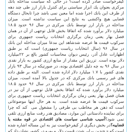
كیفرخواست صادر كرده است؟ در حالی كه سیاست مداخله بانك
مركزی بعنوان یك ابزار سیاستی برای كنترل بازار ارز طی چند دهه
از طرف این بانك اجرا شده اما معین نمی باشد چرا تابحال دستگاه
قضایی هیچ واكنشی به نتایج این سیاست نداشته است. میزان
مداخله در بازار ارز توسط بانك مركزی در سال ۹۶ حدود ۱۸.۵
میلیارد دلار برآورد شده كه اتفاقا بخش قابل توجهی از آن در همان
فصل بهار یعنی زمان برگزاری انتخابات ریاست جمهوری برای
سركوب قیمت ها عرضه شدشاهد این مدعا میزان مداخله این بانك
در سال ۹۶ (سال انتخابات ریاست جمهوری) است كه بر طبق
اظهارات عادل آذر، رئیس دیوان محاسبات كشور بالغ بر ۲۲میلیارد
دلار بوده است. تزریق این مقدار از منابع ارزی كشور به بازار نقدی
در سال ۹۶ به چه دلیل اقتصادی بوده، در صورتیكه در سال ۹۳ بازار
نقدی كشور با ۱.۷ میلیارد دلار اداره شده است. البته بر طبق داده
های غیر رسمی بانك مركزی كه در جدول بالا آمده است، میزان
مداخله در بازار ارز توسط بانك مركزی در سال ۹۶ حدود ۱۸.۵
میلیارد دلار برآورد شده كه اتفاقا بخش قابل توجهی از آن نیز در
همان فصل بهار یعنی زمان برگزاری انتخابات ریاست جمهوری برای
سركوب قیمت ها عرضه شده است. به هر حال اینها موضوعاتی
است كه ذهن هر مخاطب بی طرفی را مشغول می ‍ كند كه چرا
برای نماینده دادستانی این موارد، مصادیق هدر رفت منابع ارزی تلقی
نمی شود؟
آسیب شناسی سیاست های اقتصادی در قوه مقننه یا
قضاییه؟
در بخش دیگری از كیفرخواست نیز به این مساله اشاره شده
است كه « چندین برابر شدن قیمت دلار و یورو در كشور نشان داد كه