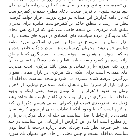
این تصمیم صحیح نبود و منجر به آن شد كه این سرمایه ملی در جای
خود هزینه نشود». با فرض صحت ادعای مطرح شده در كیفرخواست
كه در ادامه گزارش این مساله نیز مورد بررسی قرار خواهد گرفت،
بنظر می رسد با منطق حاكم بر كیفرخواست صادره برای مدیران
سابق بانك مركزی، این نتیجه حاصل می شود كه از این پس، بجای
آنكه نمایندگان مردم سیاست های اقتصادی در دوره های مختلف را با
ابزار سوال یا استیضاح در مجلس شورای اسلامی مورد لطمه
شناسی قرار دهند، مجریان آن سیاست ها باید در دادگاه حاضر شده و
محاكمه شوند. بر همین مبنا نمونه دست به نقد دیگری كه با منطق
ارائه شده در كیفرخواست، باید انتظار داشت دستگاه قضایی به آن
ورود كند، سوژه «بازار نیمایی و نقش بانك مركزی تحت مدیریت
آقای همتی» است برای اینكه بانك مركزی در بازار نیمایی بعنوان
بزرگترین عرضه كننده شمرده می شود و نتیجه سیاست مداخله ای
در این بازار از شروع سال تابحال باعث شده نرخ نیمایی، از ۸هزار
تومان به حدود ۱۱هزار و ۵۰۰ تومان برسد. یعنی اینكه با وجود
مداخله بانك مركزی در بازار نیما، بجای كاهش قیمت ها، شاهد رشد
نزدیك به ۵۰ درصدی قیمت ارز كنترلی نیمایی هستیم. ذكر این نكته
نیز لازم است كه با وجود آنكه انتقادات خیلی از سوی كارشناسان
اقتصادی در ارتباط با اصل سیاست مداخله ای بانك مركزی در بازار
ارز مطرح است اما در این گزارش از ارزیابی این سیاست در چند
دهه اخیر صرفه نظر شده چونكه بحث درباره درست یا غلط بودن
سیاست مداخله نیست و چنین بحثی در جای خود بعنوان یك سوژه