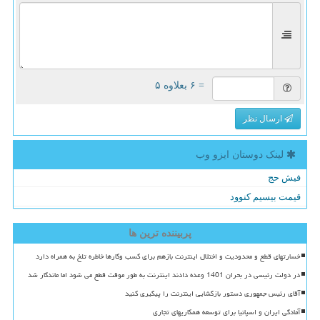
= ۶ بعلاوه ۵
ارسال نظر
لینک دوستان ایزو وب
فیش حج
قیمت بیسیم کنوود
پربیننده ترین ها
خسارتهای قطع و محدودیت و اختلال اینترنت بازهم برای کسب وکارها خاطره تلخ به همراه دارد
در دولت رئیسی در بحران 1401 وعده دادند اینترنت به طور موقت قطع می شود اما ماندگار شد
آقای رئیس جمهوری دستور بازگشایی اینترنت را پیگیری کنید
آمادگی ایران و اسپانیا برای توسعه همکاریهای تجاری