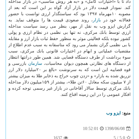
داد تا با «اختیارات كامل» و «به هر روش مناسبی» در بازار مداخله
كند. نمودار قیمت دلار در بازار آزاد گواه بر این است كه بعد از
مصوبه ۱۰مهرماه ۱۳۹۷ بود كه سیاستگذار ارزی توانست با حضور
فعالانه خود در
بازار
، روند صعودی قیمت ها را متوقف نماید. به
گزارش ایزو وب به نقل از مهر، بنظر می رسد سیاست مداخله
ارزی توسط بانك مركزی، نه تنها بی نظمی در نظام ارزی و پولی
كشور نبوده بلكه فعالیتی موثر به منظور حفظ ثبات بازار ارز و مقابله
با بی نظمی گران بشمار می رود كه متاسفانه به سبب عدم اطلاع از
مقتضیات عملیاتی و ابهام در اختیارات قانونی بانك مركزی، سبب
سوء برداشت از طرف دستگاه قضایی شد. همین طور درانتها انتظار
از دستگاه های نظارتی همچون دیوان محاسبات،
سازمان
بازرسی و
قوه قضاییه این است كه به سرنوشت «بالغ بر ۲۰میلیارد دلار ارز
تزریق شده به بازار» و «زدن چوب حراج به ذخایر طلا به میزان بیشتر
از ۷ میلیون سكه معادل ۶۰تن طلا»، بیشتر از ۱۵۹میلیون دلار مداخله
بانك مركزی توسط سالار آقاخانی در بازار غیر رسمی توجه كرده و
افكار عمومی را در این زمینه اقناع كنند.
منبع:
ایزو وب
1398/06/08
10:52:01
1637
5
/
5.0