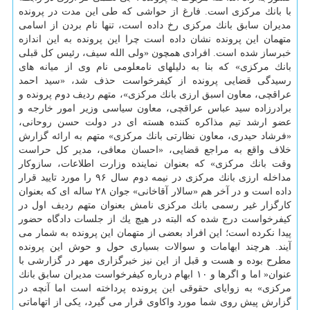
با بانك مركزی است. فارغ از حواشی كه طی این مدت در پرونده
مدیران سابق بانك مركزی رخ داده است، تنها نام بردن از اسامی
متهمان این پرونده نشان داده است چرا این پرونده به این اندازه
خبرساز شده است. افرادی همچون «ولی الله سیف، رئیس كل قبلی
بانك مركزی» كه بنا به دلیلهای نامعلومی نام وی از میانه های
رسیدگی قضایی پرونده از كیفرخواست حذف شد، «سید احمد
عراقچی، معاون اسبق ارزی بانك مركزی»، متهم ردیف دوم پرونده و
برادرزاده سید عباس عراقچی، معاون سیاسی وزیر امور خارجه و
عضو ارشد تیم مذاكره كننده هسته ای در دولت حسن روحانی،
«فرشاد حیدری، معاون نظارتی بانك مركزی» متهم به ارائه گزارش
خلاف واقع به مراجع قضایی، «احسان معافی، مدیر كل حراست
وقت بانك مركزی» كه بعنوان نماینده وزارت اطلاعات، سازوكار
مداخله ارزی بانك مركزی در نیمه دوم سال ۹۶ را مورد تایید قرار
داده است و در آخر هم «سالار آقاخانی» جوان ۲۸ ساله ای كه بعنوان
كارگزار غیر رسمی بانك مركزی نامش بعنوان متهم ردیف اول در
كیفرخواست درج شده كه البته در هیچ یك از جلسات دادگاه حضور
پیدا نكرده است؛ این افراد بعضی از متهمان این پرونده به شمار می
آیند. هرچند ابهامات و سوالات بسیاری حول و حوش این پرونده
مطرح بوده و هست و قبل از این نیز خبرگزاری مهر در گزارشی با
عنوان« اما و اگرها و ۱۰ ابهام درباره كیفرخواست مدیران سابق بانك
مركزی» به زوایای حقوقی این پرونده پرداخته است اما آنچه در
گزارش پیش روی شما مورد واكاوی قرار می گیرد، یكی از اتهاماتی