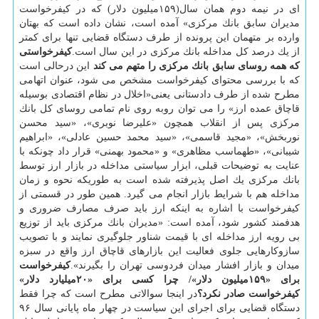
ای در نیمه دوم همان سال(۱۵۹میلیون دلار) كه در كیفرخواست
مدیران سابق بانك مركزی» آمده است، نشان داده است كه بهتان
وارده بر متهمان این پرونده از طرف دستگاه قضایی تنها برای كمتر
از یك درصد كل مداخله بانك مركزی در این سال است.
كیفرخواستی
كه همه روسای سابق بانك مركزی را متهم می كند
این درحالی است
كه با بررسی محتوای كیفرخواست مشخص می شود، عنوان اتهامی
مطرح شده از طرف دادستانی یعنی«اخلال در نظام اقتصادی بوسیله
قاچاق عمده ارز» را می توان روبه روی نام تمامی روسای كل بانك
مركزی پس از انقلاب همچون «علیرضا نوبری»، «سید محسن
نوربخش»، «مجید قاسمی»، «سید محمد حسین عادلی»، «ابراهیم
شیبانی»، «طهماسب مظاهری» و «محمود بهمنی» قرار داد چونكه با
عنایت به توضیحات قبلی، ابزار سیاستی مداخله در بازار ارز توسط
بانك مركزی یك اصل پذیرفته شده است به طوریكه نحوه و زمان
مداخله هم با شرایط بازار انجام می گیرد. همین طور در قسمتی از
كیفرخواست با اشاره به اینكه ارز باید صرف مصارف ضروری و
هدفمند كشور شود، آمده است: «مدیران بانك مركزی باید از توزیع
بی رویه ارز مداخله ای با قیمت شناور جلوگیری نمایند و با تصویب
سازوكارهایی جلوی فعالیت این بازارهای قاچاق ارز واقع در سبزه
میدان و بازار افشار میدان فردوسی تهران را بگیرند».
كیفرخواست
برای «۱۵۹میلیون دلار»/ چرا كسی برای «۲۰میلیارد دلار»
كیفرخواست صادر نكرد؟
در اینجا سوالاتی مطرح است كه چرا فقط
دستگاه قضایی برای اجرای این سیاست در چهار ماه پایانی سال ۹۶