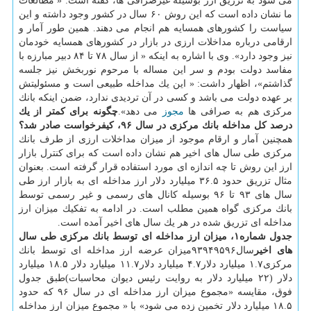
می شود به تزریق ارز بوسیله غیرصرافی ها، گفته است: « مطالعات
ما نشان داده است كه این روش ۶۰ سال در كشور وجود داشته و این
سیاست را كشورهای همسایه هم انجام می دهند. همین طور آمار و
ارقامی درباره مداخلات ارزی در بازار در كشورهای همسایه خودمان
نیز وجود دارد». وی با اشاره به اینكه « از سال ۷۸ تا ۸۴ دبیر مبارزه با
مفاسد دولت بودم و سر این مساله با مرحوم نوربخش نیز جلسه
گذاشتم»، اظهار داشت: « این یك مداخله طبیعی است و مسئولیتش
بر عهده دولت می باشد و كسی در آن تردیدی ندارد، ضمن اینكه بانك
مركزی هم به صرافی ها
مجوز
می دهد».
چگونه برای كمتر از یك
درصد كل مداخله بانك مركزی در سال ۹۶، كیفرخواست صادر شد؟
همچنین آمار و ارقام موجود از میزان مداخلات ارزی از طرف بانك
مركزی طی سال های اخیر هم نشان داده است كه برای كنترل بازار
ارز این روش تا چه اندازه ای مورد استفاده قرار گرفته است. بعنوان
مثال تزریق حدود ۳۶.۵ میلیارد دلار ارز مداخله ای به بازار ارز طی
سال های ۹۳ تا ۹۶ بوسیله كانال های رسمی و غیر رسمی توسط
بانك مركزی گواه همین مطلب است. در ادامه به تفكیك میزان ارز
مداخله ای تزریق شده در هر یك سال های اخیر آمده است.
جدول شماره۱، میزان ارز مداخله ای توسط بانك مركزی طی سال
های اخیر
سال۹۳۹۴۹۵۹۶میزان عرضه ارز مداخله ای توسط بانك
مركزی۱.۷ میلیارد دلار۴.۷ میلیارد دلار۱۱.۷ میلیارد دلار ۱۸.۵ میلیارد
دلار (۲۲ میلیارد دلار به روایت رئیس دیوان محاسبات)طبق جدول
فوق، مقایسه «مجموع میزان ارز مداخله ای در سال ۹۶ كه حدود
۱۸.۵ میلیارد دلار تخمین زده می شود» با « مجموع میزان ارز مداخله