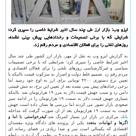
ایزو وب: بازار ارز طی چند سال اخیر شرایط خاصی را سپری كرد؛
شرایطی كه با برخی تصمیمات و رخدادهایی پیش بینی نشده،
روزهای تلخی را برای فعالان اقتصادی و مردم رقم زد.
به گزارش ایزو وب به نقل از مهر، بازار ارز كشور طی چند سال
اخیر شرایط خاصی را سپری كرد؛ شرایطی كه با برخی تصمیمات
سیاسی و غیركارشناسی روزهای تلخی را برای فعالان اقتصادی و
مردم رقم زد. تصمیم غلط دولت و اصرار به سركوب قیمت بااینكه با
تعیین نرخ دستوری ۴۲۰۰ تومانی برای ارز به اوج خود رسید اما
برخی رخدادهای پیش بینی نشده بعد از تعیین این نرخ، به تنش قیمتی
دامن زد و سبب جهش قیمت دلار به مرز ۱۹ هزارتومان شد. بااینكه
بسیاری جهش قیمت دلار به سمت ۱۹ هزارتومان را در ادامه سیر
صعودی بازار تصور می كردند اما بررسی ها نشان داده است جهش
قیمت به سمت ۱۹ هزارتومان بعد از ان صورت گرفت كه مداخله
بانك
مركزی در بازار ارز بسیار كمرنگ شد.
كیفرخواستی با اما و
اگرها و ابهامات متعدد
یكی از پرونده های دادگاه ویژه مفسدان
اقتصادی كه یكسالی است سر و صدا زیادی در فضای رسانه ای
كشور به راه انداخته مربوط به پرونده ۹ بی نظمی گر ارزی در رابطه