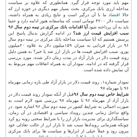
مهم باید مورد توجه قرار گیرد. همانطوری كه علاوه بر سیاست
مداخله ارزی بانك مركزی، بحث بسیار مهم دیگری در حوزه ارز كه
حالا
اقتصاد
ما با آن درگیر است و نتایج زیادی به همراه داشته،
سیاست دلار ۴۲۰۰ تومانی است كه متاسفانه هنوز ادامه دارد و حتما
باید به آن پرداخته شود.
آیا اقدامات بانك مركزی در نیمه دوم سال ۹۶
سبب افزایش قیمت ارز شد؟
در ادامه گزارش بدنبال پاسخ این
پرسش هستیم كه آیا سیاست مداخله بانك مركزی در نیمه دوم سال
۹۶ در بازار فردایی به میزان ۱۵۹میلیون دلار به علاوه ۲۰میلیون
یورو، سبب افزایش قیمت ها در بازار ارز شد یا خیر؟ به همین دلیل
روند قیمت دلار در بازار آزاد در مدت زمان ذكر شده، مورد بررسی
قرار گرفته كه در ادامه، نمودار آن به همراه اتفاقات مهم مربوط به
آن نمایش داده شده است.
نمودار شماره۱، روند قیمت دلار در بازار آزاد طی بازه زمانی مهرماه
۹۶ تا مهرماه ۹۷
شرایط خاص نیمه دوم سال ۹۶
قبل از آنكه نمودار روند قیمت دلار در
بازار آزاد از مهرماه ۹۶ تا مهرماه ۹۷ بررسی شود لازم است به
صورت اجمالی به شرایط كشور در نیمه دوم سال ۹۶ اشاره شود. در
واقع تداخل زمانی چندین رویداد سیاسی و اقتصادی در آن زمان،
سیاستگذاری برای مدیریت بازار ارز را با شرایط سختی روبه رو كرد
چونكه همزمانی رویدادها سبب شد تا بازار ارز از حالت تعادلی خود
بیرون رود و عملاً خیلی از ابزارها و سیاست ها برای بانك مركزی