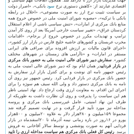
جهت مدیریت بازار ارز نا كارآمد شد. همچون اتفاقات مهم سیاسی و
اقتصادی عبارتند از: «كاهش دستوری نرخ
سود
بانكی»، «اصرار دولت
بر سیاست تثبیت نرخ ارز به صورت مصنوعی»، «اخلال در رابطه
بانكی با تركیه»، «مصوبه شورای امنیت ملی در خصوص خروج همه
منابع بانك مركزی از امارات»، «تنش سیاسی ناشی از اعلام استقلال
كردستان عراق»، «تغییر سیاست خارجی آمریكا بعد از روی كار آمدن
ترامپ و تهدیدات مكرر در خصوص خروج از برجام»، «اقدامات
مخرب عربستان و كشورهای حاشیه خلیج فارس در بازار ارز كشور»،
«اجرای قانون مالیات بر ارزش افزوده برای صرافی های ایرانی
مستقر در امارات» و «ناآرامی های زمستان در شهرهای مختلف
كشور».
سفارش دبیر شورای عالی امنیت ملی به حضور بانك مركزی
در بازار فردایی
در همان ایام بود كه دبیر شورای عالی امنیت ملی به
رئیس جمهور نامه ای نوشت و برای كنترل بازار ارز سفارش به
حضور بانك مركزی در بازار فردایی كرد. رئیس جمهور نیز روی آن
نامه به بانك مركزی دستور داد و ولی الله سیف هم سوژه را برای
اجرای این اقدام، به معاونت ارزی وقت ارجاع داد. نهاد امنیتی ناظر
هم این سیاست را پذیرفت و روی آن نظارت داشت به طوریكه از
طرف این نهاد امنیتی، عامل غیررسمی بانك مركزی و پروسه
مداخله نیز مورد تأیید قرار گرفت و در نهایت تصمیم گرفته شد
مجموعا ۱۵۹میلیون و ۳۸۰هزار دلار به علاوه ۲۰میلیون و ۵۰۰هزار
یورو در ۱۶روز در بازه زمانی نیمه آذرماه تا ۲۰اسفندماه در بازار
فردایی آنهم به صورت پوششی و توسط سالار آقاخانی به فروش
برسد.
رئیس كل فعلی بانك مركزی هم سیاست مداخله ارزی را تایید