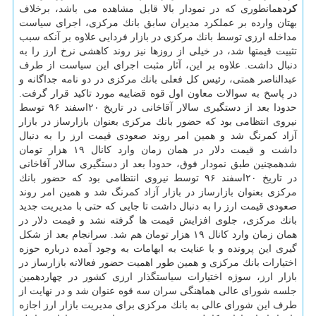
كرد
همانطوری كه در نمودار بالا قابل مشاهده می باشد، برخلاف
بهتان وارده بر عملكرد مدیران سابق بانك مركزی، اجرای سیاست
مداخله ارزی توسط بانك مركزی در بازار فردایی علاوه بر آنكه سبب
تثبیت قیمت‎ها شد، در خیلی از روزها نیز روند كاهشی نرخ ارز را به
دنبال داشت. علاوه بر این، آثار مثبت اجرای این سیاست از طرف
عبدالناصر همتی، رئیس كل فعلی بانك مركزی در دو نامه جداگانه و
در پاسخ به سوالات معاون اول قوه قضاییه مورد تاكید قرار گرفت.
حدودا بعد از دستگیری سالار آقاخانی در تاریخ ۲۰اسفند ۹۶ توسط
نیروی انتظامی بود كه حضور بانك مركزی بعنوان بازارساز در بازار
آزاد كمرنگ شد و همین امر روند صعودی قیمت ارز را به دنبال
داشت و قیمت دلار در همان زمان وارد كانال ۱۹ هزار تومان
شدهمچنین طبق نمودار فوق، حدودا بعد از دستگیری سالار آقاخانی
در تاریخ ۲۰اسفند ۹۶ توسط نیروی انتظامی بود كه حضور بانك
مركزی بعنوان بازارساز در بازار آزاد كمرنگ شد و همین امر روند
صعودی قیمت ارز را به دنبال داشت تا جایی كه حتی با مدیریت جدید
بانك مركزی، جلوی افزایش قیمت ها گرفته نشد و قیمت دلار در
همان زمان وارد كانال ۱۹ هزار تومان هم شد. سرانجام بعد از شكل
گیری این پرونده و با عنایت به ابهامات به وجود آمده درباره حوزه
اختیارات بانك مركزی و همین طور اهمیت حضور فعالانه بازارساز در
بازار ارز، سوژه اختیارات سیاستگذار ارزی كشور در چهاردهمین
جلسه شورای عالی هماهنگی سران سه قوه عنوان شد و در نهایت از
طرف این شورای عالی به بانك مركزی برای مدیریت بازار ارز اجازه