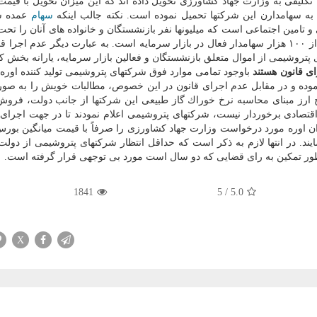
ر از ۰۰۰ ر ۸۰۰ ر۶ تن اوره با نرخ تكلیفی به وزارت جهاد كشاورزی تحویل داده اند كه این میزان تحویل با ق
ا به سهامدارن این شركتها تحمیل نموده است. نكته جالب اینكه
سهام
عمده ش
تامین اجتماعی است كه میلیونها نفر بازنشستگان و خانواده های آنان را ت
خود دارند و بخش دیگری از سهام آنها هم متعلق به بیشتر از ۱۰۰ هزار سهامدار فعال در بازار سرمایه است. به عبارت دیگر عدم ا
پتروشیمی از اموال متعلق بازنشستگان و فعالین بازار سرمایه، یارانه بخش 
ی قانون هستند
باوجود تمامی موارد فوق شركتهای پتروشیمی تولید كننده اوره
نموده و در مقابل عدم اجرای قانون در این خصوص، مطالبات خویش را به صورت
رخ ارز مبنای محاسبه نرخ خوراك گاز طبیعی این شركتها از جانب دولت، فروش 
ز هیچ توجیه اقتصادی برخوردار نیست، شركتهای پتروشیمی اعلام نمودند تا در جهت اجرای
یزان اوره مورد درخواست وزارت جهاد كشاورزی را صرفاً با قیمت میانگین بورس 
بازار) تحویل نمایند. در انتها لازم به ذكر است كه حداقل انتظار شركتهای پتروشیمی از دو
1841
5
/
5.0
X