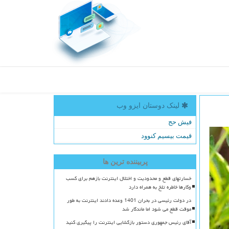
لینک دوستان ایزو وب
فیش حج
قیمت بیسیم کنوود
پربیننده ترین ها
خسارتهای قطع و محدودیت و اختلال اینترنت بازهم برای کسب
وکارها خاطره تلخ به همراه دارد
در دولت رئیسی در بحران 1401 وعده دادند اینترنت به طور
موقت قطع می شود اما ماندگار شد
آقای رئیس جمهوری دستور بازگشایی اینترنت را پیگیری کنید