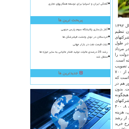
آمادگی ایران و اسپانیا برای توسعه همکاریهای تجاری
پربحث ترین ها
داشته اند. ۱- آخرین مصوبه دولت محترم در مورد قیمت مصوب تحویل كود شیمیایی اوره به وزارت جهاد كشاورزی، مربوط به تیرماه سال ۱۳۹۲
آغاز بازسازی پالایشگاه سوم پارس جنوبی
ریال تعیین نموده است. ۲- بر مبنای قانون تنظیم
خردسالان در تونل وحشت فیلترشکن ها
ز شركتهای
شیمی در طول
ثبات قیمت نفت در بازار جهانی
وان عدالت اداری در مرداد
رشد 25 درصدی مالیات تولید فشار مالیاتی به سایر حوزه ها
ز مصوبه دولت در مورد ادامه روند خرید كود شیمیایی اوره از شركتهای پتروشیمی با قیمت تكلیفی سال ۱۳۹۲، دولت را
منتقل شد
ته است.
ی تصویب
نمود. لیكن این مصوبه هم همچنان تا كنون اجرایی نشده است. ۵- قیمت هر متر مكعب گاز خوراك شركتهای پتروشیمی تولید كننده اوره از ۷۰۰
جدیدترین ها
ایش یافته است در حالیكه قیمت تكلیفی خرید اوره همچنان ۶۱۲۵ ریالی است كه
كشور هم در
است. بدون
هیچگونه
ید كود اوره از شركتهای
پتروشیمی در طول شش سال قبل هیچگونه تغییری نداشته است، قیمت كود اوره تحویلی به كشاورزان از ۷، ۰۰۰ ریال در سال ۱۳۹۲ به ۸، ۴۰۰
كتهای پتروشیمی، هزینه
ایش یافته است كه حاكی از رشد
ون آزاد سازی نرخ خرید