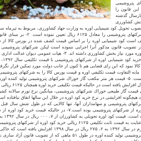
ی پتروشیمی
۵ ماه از تصویب، این قانون را
ارسال گذشته
 بخش كشاورزی
بوده كه قیمت خرید هر كیلوگرم كود شیمیایی اوره از شركتهای پتروشیمی را معادل ۶۱۲۵ 
ت (۲) مصوب اسفند ۱۳۹۳، دولت مكلف است كود شیمیایی اوره را بر اساس قیمت كشف شده در بورس كالا ا
 خریداری نماید كه تا كنون با گذشت ۵۱ ماه از تصویب قانون مذكور آنرا اجرایی ننموده است لیكن شركتهای پترو
چهارسال گذشته بیشترین همكاری را تامین كود شیمیایی اوره مورد نیاز بخش كشاورزی داشته اند. ۳- هیات عمومی دی
۱۳۹۶ با ابطال یكی ا
ا نمود كه این رای قضایی هم تا كنون از جانب دولت مورد تمكین قرار نگرف
 مابه التفاوت قیمت تكلیفی اوره و قیمت بورس كالا را به شركتهای پتروشیم
ریال در سال ۱۳۹۲ با ۱۴۷۰٪ رشد به بیشتر از ۱۱، ۰۰۰ ریال افز
ویب شده بود. ۶- علاوه بر ۱۶ برابر شدن قیمت گاز طبیعی خوراك شركتهای پتروشیمی، میانگین نرخ تورم سالانه 
ه است و با این وجود هیچگونه افزایشی در نرخ خرید كود اوره در خلال این سالها اتفاق نیافتاده 
ركتهای پتروشیمی و سهامداران آنها، تنها كالایی كه در طول شش سال قبل 
افزایش قیمتی نداشته است، قیمت خرید كود شیمیایی اوره از شركتهای پتروشیمی بوده است.۷- در حالیكه قیمت خر
ریال در سال ۱۳۹۸ افزایش یافته است. به عبارت دیگر با عنایت به قیمت ثابت تكلیفی ۶۱۲۵ ریالی خرید كود اوره از شر
های تبعی تامین و توزیع این كود از ۸۷۵ ریال در هر كیلوگرم در سال ۱۳۹۲ به ۲، ۲۷۵ ریال در سال ۱۳۹۸ افز
۱۶۰ درصدی در خلال این مدت بوده است. ۸- شركتهای پتروشیمی تولید كننده اوره در طول ۵۱ ماهی كه از تصویب قان