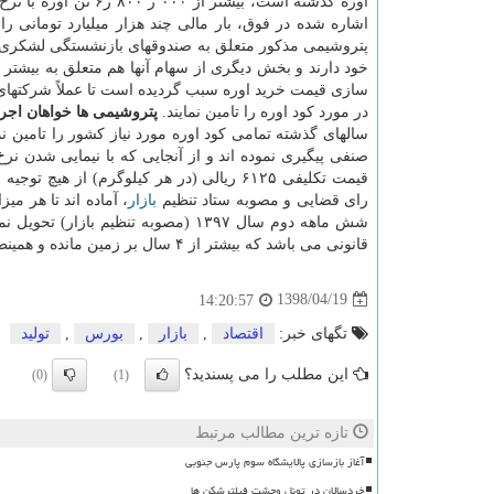
اوره گذشته است، بیشت
اشاره شده در فوق، بار مالی چند هزار میلیارد تومانی ر
پتروشیمی مذكور متعلق به صندوقهای بازنشستگی لشكری و 
سازی قیمت خرید اوره سبب گردیده است تا عملاً شركتهای 
در مورد كود اوره را تامین نمایند.
پتروشیمی ها خواهان اجرا
سالهای گذشته تمامی كود اوره مورد نیاز كشور را تامین 
صنفی پیگیری نموده اند و از آنجایی كه با نیمایی شدن ن
قیمت تكلیفی ۶۱۲۵ ریالی (در هر كیلوگرم) ا
رای قضایی و مصوبه ستاد تنظیم
بازار
، آماده اند تا هر م
شش ماهه دوم سال ۱۳۹۷ (مصوبه تنظیم 
قانونی می باشد كه بیشتر از ۴ سال بر زمین مانده و همینطور تمكین به رای قضایی كه دو سال است مورد بی توجهی قرار گرفته است.
1398/04/19
14:20:57
تگهای خبر:
اقتصاد
,
بازار
,
بورس
,
تولید
این مطلب را می پسندید؟
(0)
(1)
تازه ترین مطالب مرتبط
آغاز بازسازی پالایشگاه سوم پارس جنوبی
خردسالان در تونل وحشت فیلترشکن ها