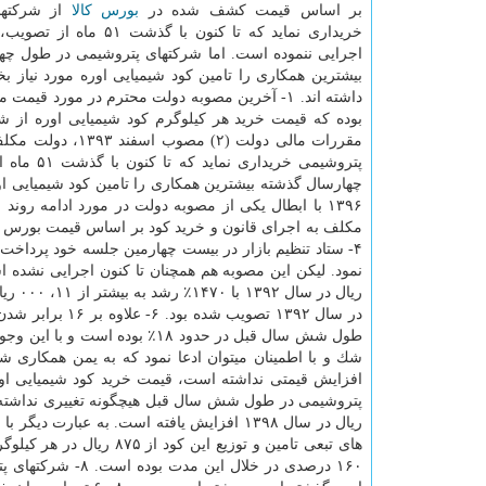
بر اساس قیمت كشف شده در
بورس
كالا
از شركتها
خریداری نماید كه تا كنون با گذشت ۱
اجرایی ننموده است. اما شركتهای پتروشیمی در طول چه
بیشترین همكاری را تامین كود شیمیایی اوره مورد نیاز
مقررات مالی دول
پتروشیمی
مكلف به اجرای قانون و خرید كود بر اساس قیمت بورس كال
۴- ستاد تنظیم بازار در بیست چهارمین جلسه خود پرداخت
در سال ۱۳۹۲ تص
طول شش سال قبل در حدود ۱۸٪ بود
شك و با اطمینان میتوان ادعا نمود كه به یمن همكاری ش