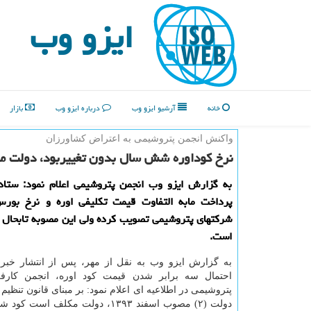
ایزو وب
خانه
آرشیو ایزو وب
درباره ایزو وب
بازار
واكنش انجمن پتروشیمی به اعتراض كشاورزان
نرخ كوداوره شش سال بدون تغییربود، دولت مابه
به گزارش ایزو وب انجمن پتروشیمی اعلام نمود: ستاد 
پرداخت مابه التفاوت قیمت تكلیفی اوره و نرخ بورس 
شركتهای پتروشیمی تصویب كرده ولی این مصوبه تابحال 
است.
به گزارش ایزو وب به نقل از مهر، پس از انتشار خ
احتمال سه برابر شدن قیمت كود اوره، انجمن كارف
پتروشیمی در اطلاعیه ای اعلام نمود: بر مبنای قانون تنظی
دولت (۲) مصوب اسفند ۱۳۹۳، دولت مكلف است 