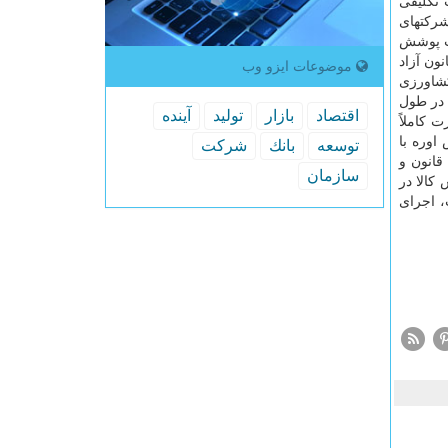
یمت تكلیفی
ركتهای
حت پوشش
جرا قانون آزاد
موضوعات ایزو وب
كشاورزی
 در طول
اقتصاد
بازار
تولید
آینده
 كاملاً
اوره با
توسعه
بانك
شركت
 قانون و
سازمان
كالا در
لت، اجرای