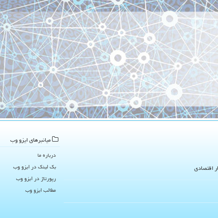
میانبرهای ایزو وب
درباره ما
بک لینک در ایزو وب
ار اقتصادی
رپورتاژ در ایزو وب
مطالب ایزو وب