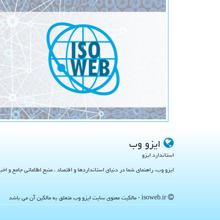
ایزو وب
استاندارد ایزو
ایزو وب، راهنمای شما در دنیای استانداردها و اقتصاد ، منبع اطلاعاتی جامع و اخب
isoweb.ir - مالکیت معنوی سایت ایزو وب متعلق به مالکین آن می باشد