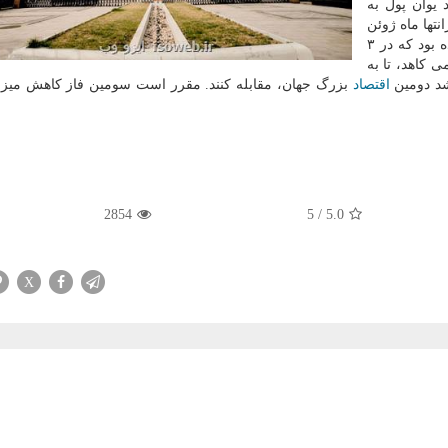
ای تجاری این كشور، ۱۵۰ میلیارد یوآن پول به
تها ماه ژوئن
را پایدارتر كند. بانك مركزی چین در ماه آوریل اعلام نموده بود كه در ۳
 كاهد، تا به
شد دومین
اقتصاد
بزرگ جهان، مقابله كنند. مقرر است سومین فاز كاهش میزا
2854
5
/
5.0
X