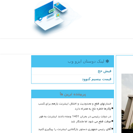
لینک دوستان ایزو وب
فیش حج
قیمت بیسیم کنوود
پربیننده ترین ها
خسارتهای قطع و محدودیت و اختلال اینترنت بازهم برای کسب
وکارها خاطره تلخ به همراه دارد
در دولت رئیسی در بحران 1401 وعده دادند اینترنت به طور
موقت قطع می شود اما ماندگار شد
آقای رئیس جمهوری دستور بازگشایی اینترنت را پیگیری کنید