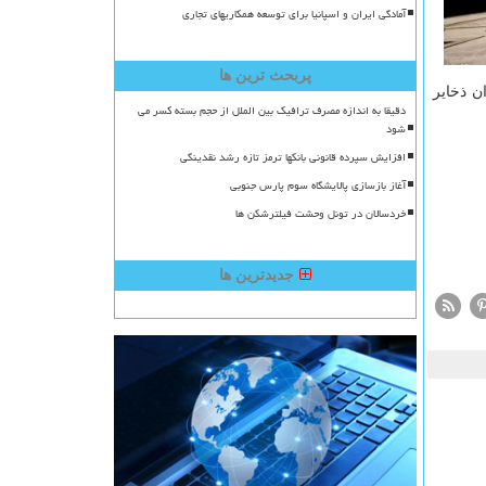
آمادگی ایران و اسپانیا برای توسعه همکاریهای تجاری
پربحث ترین ها
ن ذخایر
دقیقا به اندازه مصرف ترافیک بین الملل از حجم بسته کسر می
شود
افزایش سپرده قانونی بانکها ترمز تازه رشد نقدینگی
آغاز بازسازی پالایشگاه سوم پارس جنوبی
خردسالان در تونل وحشت فیلترشکن ها
جدیدترین ها