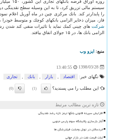
روزه اوراق قرضه بانكه
سیستم مالی تزریق كرد، تا به این وسیله سطح نقدینگی دران
فاز، میزان ذخایر الزامی بانكهای كوچك و متوسط خودرا می
شركت
های چینی كمك نماید با تاثیرات منفی كند شدن ر
الزامی بانك ها، در ۱۵ جولای اتفاق بیافتد.
منبع:
ایزو وب
1398/03/28
13:40:55
تگهای خبر:
اقتصاد
,
بازار
,
بانك
,
تجاری
این مطلب را می پسندید؟
(0)
(1)
تازه ترین مطالب مرتبط
افزایش سپرده قانونی بانکها ترمز تازه رشد نقدینگی
آغاز بازسازی پالایشگاه سوم پارس جنوبی
خردسالان در تونل وحشت فیلترشکن ها
ثبات قیمت نفت در بازار جهانی