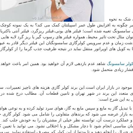
 شک به نحوه
ر چگونه به افزایش طول عمر اسپیلتتان کمک می کند؟ به یک نمونه کوچک 
امسونگ تعبیه شده است؛ فیلتر های یونی،فیلتر ریزگرد، فیلتر آنتی باکتریال 
ن مثال تحت تاثیر محیط، همواره فیلتر های رسوب گیر یا ریز گرد لایه هایی ا
گذشت زمان و عدم سرویس کولرگازی سامسونگتان این فیلتر دیگر قادر به عبو
 به کویل های اوپراتور منتقل نماید در نتیجه ظرفیت جذب گرما را از کولرگاز
ولر سامسونگ
شاهد عدم بازدهی لازم آن خواهید بود. همین امر باعث خواهد
فشار زیادی متحمل شود.
جود در بازار ایران است.این برند کولر گازی هزینه های ناچیز تعمیرات، 
 متعدد این برند در شهر تهران و تامین قطعات آن. مطالب درج شده در 
ل به این شرح است
:
ا تبدیل گاز به مایع و سپس مایع به گاز، هوای سرد تولید کرده و به نوعی هوای
 به بازار عرضه می شود که برندهای متفاوتی را شامل می شود. کولر گازی ج
 عملکرد درست آن، توانسته نظر خیلی از مشتریان را به خودش جلب کند.
ن مناسبی انجام شود تا دچار مشکل و یا اختلالی نشود. می توانید با تعیین 
رال را انجام دهید و تا مدتها از این کولر کم مصرف استفاده نمایید. سرو