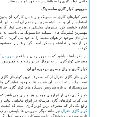
جانبی کولر گازی را به پائینترین حد خود خواهید رساند.
سرویس کولر گازی سامسونگ
عمر کولرهای گازی سامسونگ و راندمان کارکرد آن بدون
استفاده از آن و صد البته سرویس منظم آن است. این ام
اشاره خواهیم کرد: فیلترهای مختلفی درون پنل کولر گازی س
مهمترین فیلترینگ های اسپیلت سامسونگ می باشند. به عنوا
غبار های موجود در هوای محیط را به خود می گیرند. با 
هوا از خود را نداشته و ممکن است گرد و غبار را مستقیما
گرفت.
در نظر داشته باشید که به مرور زمان و با عدم
سرویس ک
مصرفی کولرگازی از حد نرمال فراتر رفته و به کمپرسور 
کولر گازی جنرال و سرویس دوره ای آن
کولر های گازی جنرال از کم مصرف ترین کولرهای گازی مو
نصب را داشته است. آن هم به علت وجود نمایندگی های
سرویسکاران درباره سرویس دستگاه های کولر گازی جنرا
کولر گازی یکی از ابزارهای مهم در هر منزلی می باشد که ب
می گیرد. کولرهای گازی هرساله در انواع مختلفی تولید و
واقع یکی از کم مصرف ترین کولر گازی است که کیفیت و
کولر گازی جنرال
نیز مانند دیگر سرویس ها بایستی در زما
تاریخ مشخص و هماهنگی با سرویسکار، سرویس کولر گازی جن