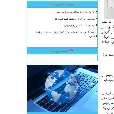
پربحث ترین ها
آغاز بازسازی پالایشگاه سوم پارس جنوبی
خردسالان در تونل وحشت فیلترشکن ها
اما مهم
ثبات قیمت نفت در بازار جهانی
و... از
رشد 25 درصدی مالیات تولید فشار مالیاتی به سایر حوزه ها
ز گرد و
منتقل شد
ر جریان
ی خواهد
جدیدترین ها
 شد برق
سرویس و
وبسایت
 گرم را
نرال در
سرویس
کردن یک
یس کولر