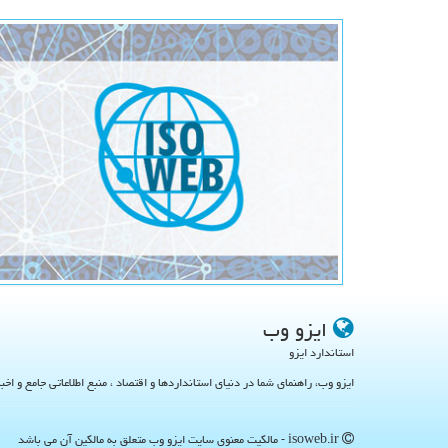
ایزو وب
استاندارد ایزو
ایزو وب، راهنمای شما در دنیای استانداردها و اقتصاد ، منبع اطلاعاتی جامع و اخب
isoweb.ir - مالکیت معنوی سایت ایزو وب متعلق به مالکین آن می باشد