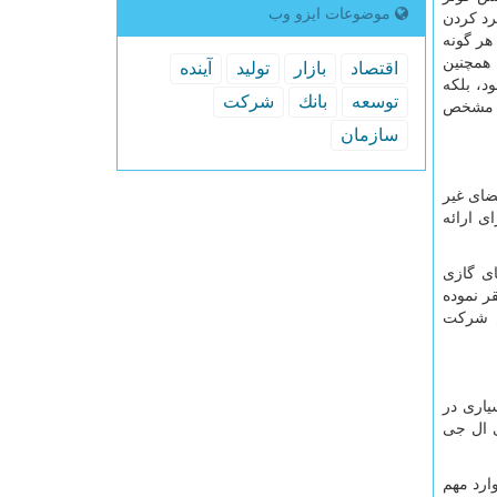
موضوعات ایزو وب
رد کردن
هر گونه
 همچنین
اقتصاد
بازار
تولید
آینده
د، بلکه
توسعه
بانك
شركت
ان مشخص
سازمان
ضای غیر
ی ارائه
ی گازی
 مستقر نموده
م شرکت
یاری در
ی ال جی
ارد مهم