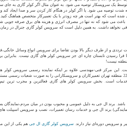
توسط یک سرویسکار توصیه می شود. به عنوان مثال اگر کولر گازی به جای س
 شدت توصیه می شود. یا اگر کولر در هنگام کار کردن سر و صدا ایجاد کند و 
ی شده است که بهتر است هر چه زودتر با یک تعمیرکار متخصص هماهنگ کنید.
ی باعث می شود که نه تنها در مصرف انرژی و هزینه های برق صرفه جویی شو
ضافی نخواهد داشت. به همین دلیل است که سرویس کولر گازی جنرال در زم
ترددی و از طرف دیگر بالا بودن تقاضا برای سرویس انواع وسائل خانگی،ف
 فرا رسیدن تابستان چاره ای جز سرویس کولر های گازی نیست. بنابراین برا
منطقه نیست
!
. این مرکز فنی-مهندسی علاوه بر اینکه نماینده رسمی سرویس کولر ها
سامسونگ، جنرال و ال جی در تهران می باشد، در تمامی 22 منطقه تهران تعمیرکاران و سرویسکارانی را به صورت شعبات رسمی
 خدمات است. بخش سرویس کولر های گازی فعالترین و مجرب ترین تی
 باشد. برند ال جی به دلیل عمومی و محبوب بودن در میان مردم،نمایندگان بس
نمایندگی) برند ال جی و خدمات رسان تعمیرات، نصب و سرویس اسپیلت ها
ر و سرویس دوره‌ای نیاز دارند.
سرویس کولر گازی ال جی
هم یکی از این مو