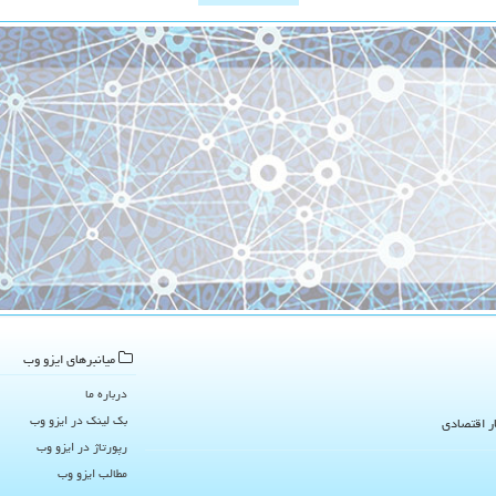
میانبرهای ایزو وب
درباره ما
بک لینک در ایزو وب
ار اقتصادی
رپورتاژ در ایزو وب
مطالب ایزو وب