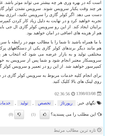
است که در بهره وری هر چه بیشتر می تواند موثر باشد. غا
هر چند وقت یکبار سرویس شوند. سرویس نشدن کولر گازی ب
دست می دهد. اگر کولر گازی را سرویس نکنید، انرژی بی
تجربه خواهید کرد و در نهایت به دلیل زیاد کار کردن کمپر
برایتان ایجاد کند. از این رو سرویس کولر گازی ال جی ب
هم از هزینه های اضافی در امان خواهید بود.
با ما همراه باشید تا شما را با مطالب مهم در رابطه با 
هم مانند دیگر برندهای کولر گازی یکی از دستگاههای پرکا
مختلفی تولید و به بازار عرضه می شود که انتخاب هر
سرویسکار معتبر انجام شود و شما پس از سرویس به خو
کمپرسور خواهید شد. از این رو در تعمیر و سرویس کولر گا
برای انجام کلیه خدمات مربوط به سرویس کولر گازی در ش
روی لینک های بالا کلیک کنید.
1398/03/08
02:36:56
تگهای خبر:
رپورتاژ
,
تخصص
,
تولید
,
خدمات
این مطلب را می پسندید؟
(0)
(1)
تازه ترین مطالب مرتبط