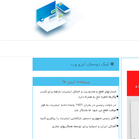
لینک دوستان ایزو وب
پربیننده ترین ها
خسارتهای قطع و محدودیت و اختلال اینترنت بازهم برای کسب
وکارها خاطره تلخ به همراه دارد
در دولت رئیسی در بحران 1401 وعده دادند اینترنت به طور
موقت قطع می شود اما ماندگار شد
آقای رئیس جمهوری دستور بازگشایی اینترنت را پیگیری کنید
آمادگی ایران و اسپانیا برای توسعه همکاریهای تجاری