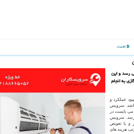
اقتصاد
ی رسد و این
زی به انجام
ود عملکرد و
باشد. سرویس
می بایست در
برسد. سرویس
ر و یا تعویض
تب هزینه های