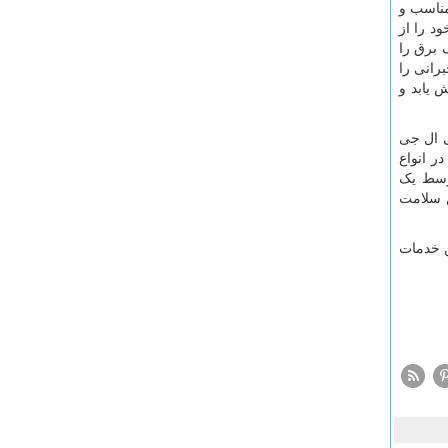
مناسب و
د را از
 برق را
رانی را
 یابد و
ی ال جی
ر انواع
وسط یک
 سلامت
ن خدمات