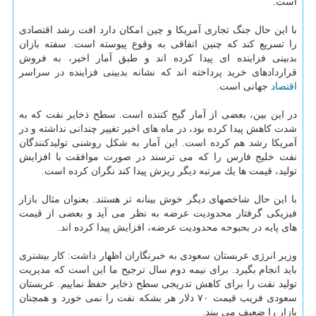
است.
با این حال جنگ تجاری آمریكا و چین امكان دارد افت رشد اقتصادی
را تسریع كند كه چنین اتفاقی به وقوع پیوسته است. سفته بازان
بدبینی فزاینده ای پیدا كرده اند و طبق آمار اخیر، به فروش
قراردادهای خرید پرداخته اند كه نشانه بدبینی فزاینده در سراسر
اقتصاد
جهانی است.
در این بین، بعضی از آمار گیج كننده است. سطح ذخایر نفت كه به
شدت كاهش پیدا كرده بود، در ماه های اخیر تغییر چندانی نداشته و در
آمریكا رشد هم كرده است. این آمار به شكل روشنی تولیدكنندگان
نفت خلیج فارس را كه می ترسند در صورت موافقت با افزایش
تولید، قیمت ها یك مرتبه دیگر ریزش پیدا كند نگران كرده است.
با این حال شاخصهای دیگر خوش بینانه تر هستند. بعنوان مثال بازار
فیزیكی گرفتار محدودیت عرضه به نظر می آید و بعضی از قیمت
های پایه در بحبوحه محدودیت عرضه، افزایش پیدا كرده اند.
وزیر انرژی عربستان سعودی به خبرنگاران اظهار داشت: كار بیشتری
باید انجام بگیرد. برای نیمه دوم سال ترجیح ما این است كه مدیریت
تولید نفت را برای كاهش تدریجی سطح ذخایر حفظ نماییم. عربستان
سعودی فریب قیمت ۷۰ دلار هر بشكه نفت را نمی خورد و همچنان
بازار را ضعیف می بیند.