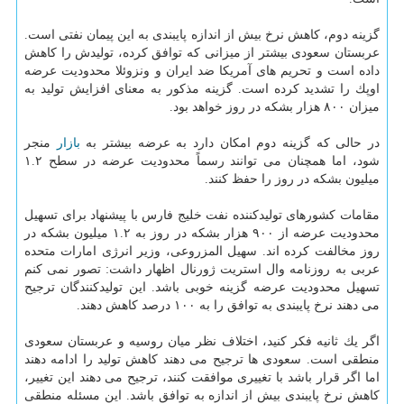
گزینه دوم، كاهش نرخ بیش از اندازه پایبندی به این پیمان نفتی است.
عربستان سعودی بیشتر از میزانی كه توافق كرده، تولیدش را كاهش
داده است و تحریم های آمریكا ضد ایران و ونزوئلا محدودیت عرضه
اوپك را تشدید كرده است. گزینه مذكور به معنای افزایش تولید به
میزان ۸۰۰ هزار بشكه در روز خواهد بود.
در حالی كه گزینه دوم امكان دارد به عرضه بیشتر به
بازار
منجر
شود، اما همچنان می توانند رسماً محدودیت عرضه در سطح ۱.۲
میلیون بشكه در روز را حفظ كنند.
مقامات كشورهای تولیدكننده نفت خلیج فارس با پیشنهاد برای تسهیل
محدودیت عرضه از ۹۰۰ هزار بشكه در روز به ۱.۲ میلیون بشكه در
روز مخالفت كرده اند. سهیل المزروعی، وزیر انرژی امارات متحده
عربی به روزنامه وال استریت ژورنال اظهار داشت: تصور نمی كنم
تسهیل محدودیت عرضه گزینه خوبی باشد. این تولیدكنندگان ترجیح
می دهند نرخ پایبندی به توافق را به ۱۰۰ درصد كاهش دهند.
اگر یك ثانیه فكر كنید، اختلاف نظر میان روسیه و عربستان سعودی
منطقی است. سعودی ها ترجیح می دهند كاهش تولید را ادامه دهند
اما اگر قرار باشد با تغییری موافقت كنند، ترجیح می دهند این تغییر،
كاهش نرخ پایبندی بیش از اندازه به توافق باشد. این مسئله منطقی