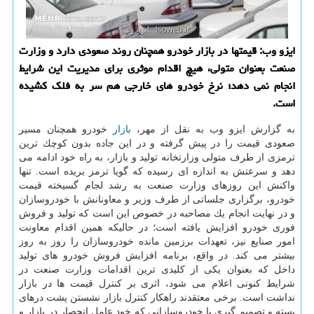
ایزو وب: قیمتها در بازار خودرو همچنان روند صعودی دارد و وزارت
صنعت بعنوان متولی، هیچ اقدام موثری برای مدیریت این شرایط
انجام نمی دهد؛ نرخ خودرو های خارجی هم سر به فلك كشیده
است.
به گزارش ایزو وب به نقل از مهر،
بازار
خودرو همچنان مسیر
صعودی قیمت را در پیش گرفته و در این جاده بدون كوچك ترین
ترمزی از طرف متولی وزارتخانه تولید و بازار، به راه خود ادامه می
دهد و سرعتش به اندازه ای رسیده كه گویا ترمز بریده است. تنها
واكنش این روزهای وزارت صنعت به رشد لجام گسیخته قیمت
خودرو، برگزاری جلساتی از طرف وزیر و معاونانش با خودروسازان
و در نهایت انجام یك مصاحبه در خصوص این است كه تولید و فروش
فوری خودرو افزایش یافته است؛ در حالیكه همین اقدام معاونت
امور صنایع نیز، تعهدات برزمین مانده خودروسازان را روز به روز
بیشتر می كند. در واقع، برنامه افزایش فروش خودرو های تولید
داخل كه بعنوان یكی از كلیدی ترین اقدامات وزارت صنعت در
شرایط كنونی اعلام می شود، اثری بر كنترل قیمت ها در بازار
نداشت است. برخی معتقدند راهكار كنترل بازار نشستن پشت درهای
بسته و تصمیم گیری با خودروسازانی كه خود عامل انحصار در بازار و