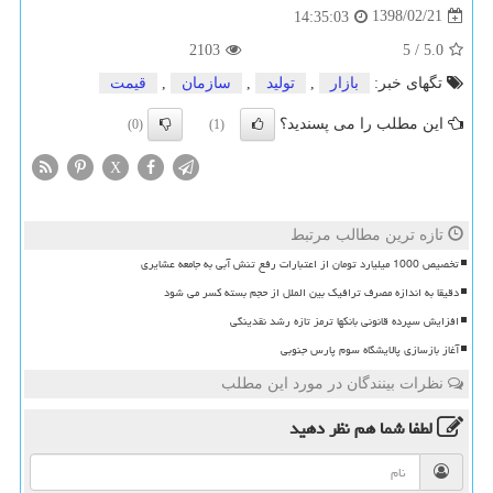
1398/02/21
14:35:03
2103
5
/
5.0
تگهای خبر:
بازار
,
تولید
,
سازمان
,
قیمت
این مطلب را می پسندید؟
(0)
(1)
X
تازه ترین مطالب مرتبط
تخصیص 1000 میلیارد تومان از اعتبارات رفع تنش آبی به جامعه عشایری
دقیقا به اندازه مصرف ترافیک بین الملل از حجم بسته کسر می شود
افزایش سپرده قانونی بانکها ترمز تازه رشد نقدینگی
آغاز بازسازی پالایشگاه سوم پارس جنوبی
نظرات بینندگان در مورد این مطلب
لطفا شما هم
نظر دهید