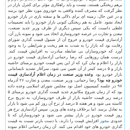
برهم ریختگی هستند، نیست و باید راهكاری مؤثر برای كنترل بازار در
نظر گرفت كه مصرف كننده واقعی به خودروی مورد نظر خود برسد
و در عین حال، زمینه ای برای دلالی ها و سفته بازی در بازار خودرو
ایجاد نشود. عامل به هم ریختگی كنونی بازار خودرو را باید تصمیمات
غلطی دانست كه یكی سپس دیگری از طرف وزیر جدید صنعت،
معدن و تجارت در عرصه خودروسازی اتخاذ می شود و نمونه بارز آن،
آزادسازی قیمت خودرو و خروج آن از شمول قیمت گذاری شورای
رقابت بود كه بازار را به شدت به هم ریخت و شرایطی را به وجود
آورد كه خودروسازان بی ضابطه مبادرت به افزایش قیمت كنند.
درست همان روزهایی كه رضا رحمانی آزادسازی قیمت خودرو در
بازار را اعلام و بیان كرد كه از این پس قیمت خودرو برمبنای حاشیه
بازار و ۵ درصد كمتر از آن تعیین می شود، سرآغار تشدید نابسامانی
بازار خودرو بود.
وعده وزیر صنعت در زمان اعلام آزادسازی قیمت
خودرو چه بود؟
رضا رحمانی، وزیر صنعت، معدن و تجارت ۲۶ آذرماه
۹۷ در جلسه كمیسیون اصل نود مجلس شورای اسلامی وعده داده
بود كه از زمان شروع مكانیزم جدید قیمت گذاری خودرو برمبنای ۵
درصد زیر قیمت حاشیه بازار از طرف خودروسازان، به تدریج نرخ
كاسته می شود و هر هفته ۵ درصد از نرخ آن روز كم می شود تا بازار
به تعادل برسد. اما برخلاف وعده های وزیر، سپس آزادسازی نرخ هر
روز قیمت خودرو در بازار بیشتر می شود و خودروسازان كه تا
حدودی
مجوز
افزایش قیمت را دارند، با دست بازتر نسبت به قیمت
گذاری خودرو های خود اقدام می كنند. آن زمان رحمانی اعلام نموده