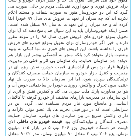
معوق خود می افزایند. شوق بی حد و حصر ایران خودرو و سایپا
برای فروش فوری و جمع آوری نقدینگی مردم در حالی صورت می
گیرد كه این دو خودروساز هنوز به صورت شفاف و مستند اعلام
نكرده اند كه چه میزان از تعهدات فروش های سال ۹۷ خودرا ایفا
كرده اند و چه میزان از این تعهدات به سال ۹۸ منتقل شده است.
ضمن اینكه خودروسازان باید به این سوال هم پاسخ دهند كه آیا توان
تحویل بموقع خودرو های فروش فوری سال ۹۸ را در موعد مقرر
دارند یا خیر. اگر خودروسازان توان تحویل بموقع خودرو های فروش
فوری را نداشته باشند، این فروش های فوری نه تنها كمكی به بهبود
وضعیت بازار نخواهد كرد بلكه منجر به آشفتگی بیشتر این بازار هم
خواهد شد.
سازمان حمایت، یك سازمان بی اثر و خنثی در مدیریت
بازارها
قرار بود پس از آزادسازی قیمت خودرو، نقش ویژه ای در
مدیریت و كنترل بازار خودرو به سازمان حمایت مصرف كنندگان و
تولیدكنندگان سپرده شود، اما این سازمان حالا به صورت یك نهاد
خنثی، بدون تحرك و واكنش، روزهای خودرا در ساختمانی خوش آب و
هوا در مجاورت پارك ملت سپری می كند و كمترین نقش و اثری از
این سازمان در مدیریت بازارهای مختلف از خودرو گرفته تا كالاهای
اساسی و مایحتاج مورد نیاز مردم مشاهده نمی گردد. این در
شرایطی است كه در دور قبلی تحریم ها، یك عضو مؤثر، كارآمد و
دارای واكنش سریع در بین سازمان های دولتی، سازمان حمایت
مصرف كنندگان و تولیدكنندگان بود.
قیمت خودرو های داخلی
الان
قیمت هر دستگاه خودروی پژو ۲۰۶ تیپ ۵ در بازار ۱۰۵ میلیون
تومان، پژو ۲۰۶ تیپ ۲ معادل ۹۰ میلیون تومان، تندر ۹۰E۲ معادل