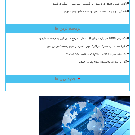
آقای رئیس جمهوری دستور بازگشایی اینترنت را پیگیری کنید
آمادگی ایران و اسپانیا برای توسعه همکاریهای تجاری
پربحث ترین ها
تخصیص 1000 میلیارد تومان از اعتبارات رفع تنش آبی به جامعه عشایری
دقیقا به اندازه مصرف ترافیک بین الملل از حجم بسته کسر می شود
افزایش سپرده قانونی بانکها ترمز تازه رشد نقدینگی
آغاز بازسازی پالایشگاه سوم پارس جنوبی
جدیدترین ها