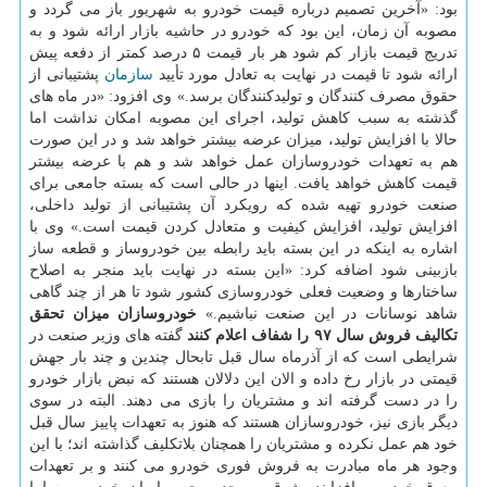
بود: «آخرین تصمیم درباره قیمت خودرو به شهریور باز می گردد و
مصوبه آن زمان، این بود كه خودرو در حاشیه بازار ارائه شود و به
تدریج قیمت بازار كم شود هر بار قیمت ۵ درصد كمتر از دفعه پیش
ارائه شود تا قیمت در نهایت به تعادل مورد تأیید
سازمان
پشتیبانی از
حقوق مصرف كنندگان و تولیدكنندگان برسد.» وی افزود: «در ماه های
گذشته به سبب كاهش تولید، اجرای این مصوبه امكان نداشت اما
حالا با افزایش تولید، میزان عرضه بیشتر خواهد شد و در این صورت
هم به تعهدات خودروسازان عمل خواهد شد و هم با عرضه بیشتر
قیمت كاهش خواهد یافت. اینها در حالی است كه بسته جامعی برای
صنعت خودرو تهیه شده كه رویكرد آن پشتیبانی از تولید داخلی،
افزایش تولید، افزایش كیفیت و متعادل كردن قیمت است.» وی با
اشاره به اینكه در این بسته باید رابطه بین خودروساز و قطعه ساز
بازبینی شود اضافه كرد: «این بسته در نهایت باید منجر به اصلاح
ساختارها و وضعیت فعلی خودروسازی كشور شود تا هر از چند گاهی
شاهد نوسانات در این صنعت نباشیم.»
خودروسازان میزان تحقق
تكالیف فروش سال ۹۷ را شفاف اعلام كنند
گفته های وزیر صنعت در
شرایطی است كه از آذرماه سال قبل تابحال چندین و چند بار جهش
قیمتی در بازار رخ داده و الان این دلالان هستند كه نبض بازار خودرو
را در دست گرفته اند و مشتریان را بازی می دهند. البته در سوی
دیگر بازی نیز، خودروسازان هستند كه هنوز به تعهدات پاییز سال قبل
خود هم عمل نكرده و مشتریان را همچنان بلاتكلیف گذاشته اند؛ با این
وجود هر ماه مبادرت به فروش فوری خودرو می كنند و بر تعهدات