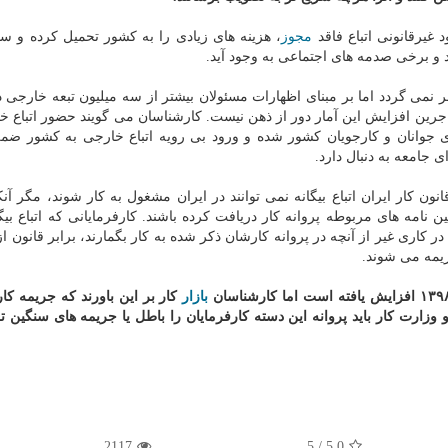
غیرقانونی اتباع فاقد
مجوز
، هزینه های زیادی را به كشور تحمیل كرده و 
و برخی صدمه های اجتماعی به وجود آید.
نتشر نمی گردد اما بر مبنای اظهارات مسئولان بیشتر از سه میلیون تبعه خارجی 
اجرین افزایش این آمار دور از ذهن نیست. كارشناسان می گویند حضور اتباع خ
جوانان و كارجویان كشور شده و ورود بی رویه اتباع خارجی به كشور ضم
ی جامعه به دنبال دارد.
گزارش ایزو وب به نقل از ایسنا، بر مبنای ماده ۱۲۰ قانون كار ایران اتباع بیگانه نمی توانند در ایران مشغول به كار شوند، مگ
نامه های مربوطه پروانه كار دریافت كرده باشند. كارفرمایانی كه اتباع بیگا
بازار
كار بر این باورند كه جریمه كار
و وزارت كار باید پروانه این دسته كارفرمایان را باطل یا جریمه های سنگین 
2117
5
/
5.0