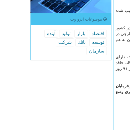
سبب شده
موضوعات ایزو وب
در كشور
اقتصاد
بازار
تولید
آینده
ارجی در
ن به هم
توسعه
بانك
شركت
سازمان
ر آنكه دارای
نه فاقد
پروانه كار یا پروانه كار منقضی شده را به خدمت بگیرند یا در كاری غیر از آنچه در پروانه كارشان ذكر شده به كار بگمارند، برابر قانون از ۹۱ روز
فرمایان
تری وضع