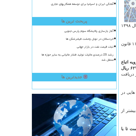
آمادگی ایران و اسپانیا برای توسعه همکاریهای تجاری
پربحث ترین ها
در حالی كه سال قبل جریمه بكارگیری اتباع غیرمجاز خارجی بابت هر روز اشتغال، یك میلیون و ۸۵۲ هزار و ۱۱۵ ریال بود، این رقم در سال ۱۳۹۸
آغاز بازسازی پالایشگاه سوم پارس جنوبی
خردسالان در تونل وحشت فیلترشکن ها
اعمال جریمه به میزان پنج برابر حداقل دستمزد روزانه به استناد بند (ج) ماده ۱۱ قانون
ثبات قیمت نفت در بازار جهانی
رشد 25 درصدی مالیات تولید فشار مالیاتی به سایر حوزه ها
منتقل شد
ه اتباع
 دوبرابر دریافت
جدیدترین ها
هایی در
یشتر از
ت تا با