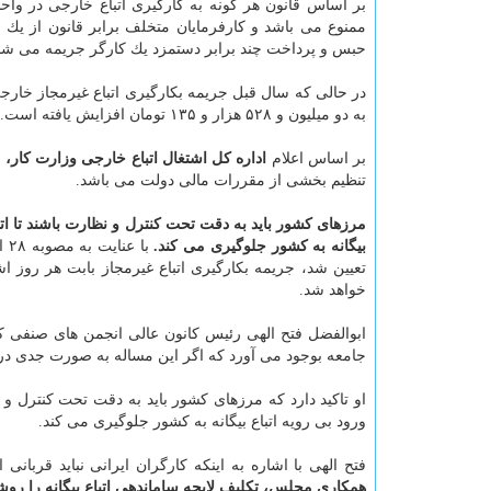
بر اساس قانون هر گونه به كارگیری اتباع خارجی در واح
حبس و پرداخت چند برابر دستمزد یك كارگر جریمه می شو
به دو میلیون و ۵۲۸ هزار و ۱۳۵ تومان افزایش یافته است.
بر اساس اعلام
اداره كل اشتغال اتباع خارجی وزارت كار،
تنظیم بخشی از مقررات مالی دولت می باشد.
مرزهای كشور باید به دقت تحت كنترل و نظارت باشند تا اتب
بیگانه به كشور جلوگیری می كند.
با عنایت به مصوبه ۲۸ اسفند ماه سال ۱۳۹۷ شورای عالی كار كه حداقل دستمزد
خواهد شد.
ابوالفضل فتح الهی رئیس كانون عالی انجمن های صنفی كار‬
جامعه بوجود می آورد كه اگر این مساله به صورت جدی در د
او تاكید دارد كه مرزهای كشور باید به دقت تحت كنترل و 
ورود بی رویه اتباع بیگانه به كشور جلوگیری می كند.
فتح الهی با اشاره به اینكه كارگران ایرانی نباید قربانی 
همكاری مجلس، تكلیف لایحه ساماندهی اتباع بیگانه را روشن