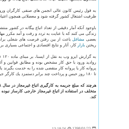
به قول رئیس كانون عالی انجمن های صنفی كارگران ورود 
ظرفیت اشتغال كشور گرفته شود و معضلاتی همچون اعتیاد 
باوجود آنكه آمار دقیقی از تعداد اتباع بیگانه در كشور م
زندگی می كنند كه با عنایت به تردد و رفت و آمد مكرر مه
بعضی
مشاغل
باعث از بین رفتن فرصت های شغلی برای 
ریختن
بازار
كار، آثار و نتایج اقتصادی و اجتماعی بسیاری برا
به 
روادید ورود با حق كار مشخص بوده و مطابق قوانین و آئین 
تا ۱۸۰ روز حبس و پرداخت چند برابر دستمزد یك كارگر جریمه می شوند.
هرچند كه مبلغ جریمه به كارگیری اتباع غیرمجاز در سال ۱۳۹۸ افزایش یافته است اما كارشناسان
متخلف در استفاده از اتباع غیرمجاز خارجی كارساز نبوده 
كند.
1398/01/23
13:18:56