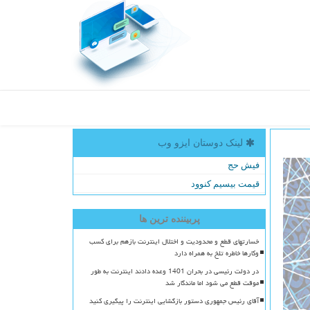
لینک دوستان ایزو وب
فیش حج
قیمت بیسیم کنوود
پربیننده ترین ها
خسارتهای قطع و محدودیت و اختلال اینترنت بازهم برای کسب
وکارها خاطره تلخ به همراه دارد
در دولت رئیسی در بحران 1401 وعده دادند اینترنت به طور
موقت قطع می شود اما ماندگار شد
آقای رئیس جمهوری دستور بازگشایی اینترنت را پیگیری کنید