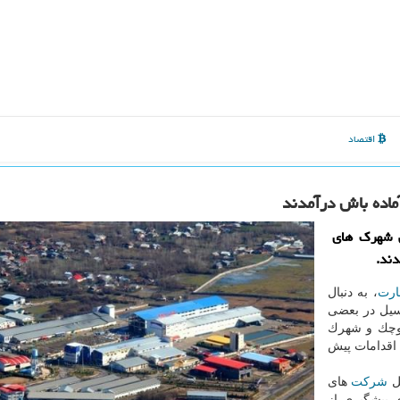
اقتصاد
اده باش درآمدند
ی شهرك های
ند.
ارت
، به دنبال
یل در بعضی
وچك و شهرك
 اقدامات پیش
ل
شركت
های
 پیشگیری از