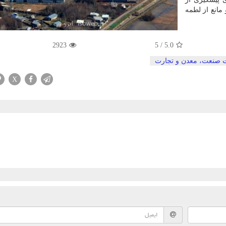
مانع از لطمه
2923
5
/
5.0
 صنعت، معدن و تجارت
X