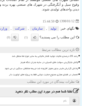
وقوع سیل و آبگرفتگی در شهرك های صنعتی بهره برده و 
دیدن واحدهای تولیدی شوند.
1398/01/12
15:44:59
تگهای خبر:
تولید
,
سازمان
,
شركت
,
وزارت
این مطلب را می پسندید؟
(0)
(1)
تازه ترین مطالب مرتبط
رشد 25 درصدی مالیات تولید فشار مالیاتی به سایر حوزه ها منتقل شد
چالش جایگزینی سوخت های فسیلی در سایه بحران تنگه هرمز
پاداش گزارش ماینر بدون مجوز افزوده شد جریمه متخلفان سنگین تر می شود
انحصار در فضای مجازی ممنوع حمایت دولتی فقط به پروژه های اولویت دار
نظرات بینندگان در مورد این مطلب
لطفا شما هم
در مورد این مطلب
نظر دهید