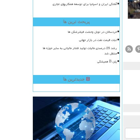
آمادگی ایران و اسپانیا برای توسعه همکاریهای تجاری
پربحث ترین ها
خردسالان در تونل وحشت فیلترشکن ها
ثبات قیمت نفت در بازار جهانی
رشد 25 درصدی مالیات تولید فشار مالیاتی به سایر حوزه ها
منتقل شد
پلن B همیشگی
جدیدترین ها