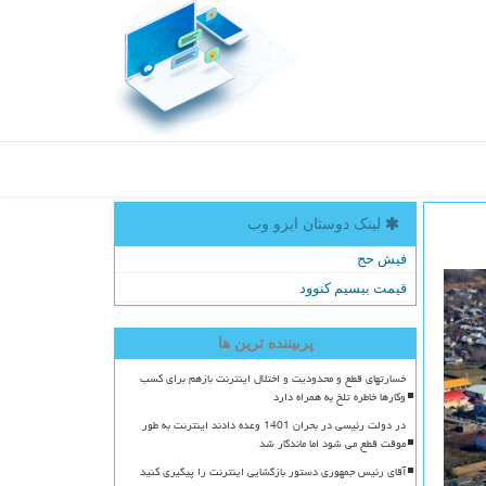
لینک دوستان ایزو وب
فیش حج
قیمت بیسیم کنوود
پربیننده ترین ها
خسارتهای قطع و محدودیت و اختلال اینترنت بازهم برای کسب
وکارها خاطره تلخ به همراه دارد
در دولت رئیسی در بحران 1401 وعده دادند اینترنت به طور
موقت قطع می شود اما ماندگار شد
آقای رئیس جمهوری دستور بازگشایی اینترنت را پیگیری کنید