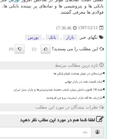
بانكی ها و پتروشیمی ها و نمادهای پر ببیننده بانكی ها، ­
فولادی ها معرفی گشتند.
1397/12/11
17:36:46
تگهای خبر:
بازار
,
بانك
,
بورس
این مطلب را می پسندید؟
(0)
(1)
تازه ترین مطالب مرتبط
خردسالان در تونل وحشت فیلترشکن ها
ثبات قیمت نفت در بازار جهانی
ماده 16 قانون دانش بنیان شتاب دهنده تجدیدپذیرها و بازار سبز ایران
بازاریاب ها کف بازار اینترنت پرو می فروشند
نظرات بینندگان در مورد این مطلب
لطفا شما هم
در مورد این مطلب
نظر دهید