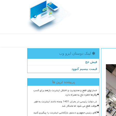
لینک دوستان ایزو وب
فیش حج
قیمت بیسیم کنوود
پربیننده ترین ها
خسارتهای قطع و محدودیت و اختلال اینترنت بازهم برای کسب
وکارها خاطره تلخ به همراه دارد
در دولت رئیسی در بحران 1401 وعده دادند اینترنت به طور
موقت قطع می شود اما ماندگار شد
آقای رئیس جمهوری دستور بازگشایی اینترنت را پیگیری کنید