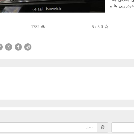
­خودرویی ها و
1782
5
/
5.0
X