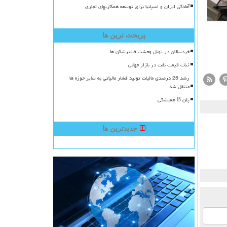
آمادگی ایران و اسپانیا برای توسعه همکاریهای تجاری
پربحث ترین ها
خردسالان در تونل وحشت فیلترشکن ها
ثبات قیمت نفت در بازار جهانی
رشد 25 درصدی مالیات تولید فشار مالیاتی به سایر حوزه ها
منتقل شد
پلن B همیشگی
جدیدترین ها