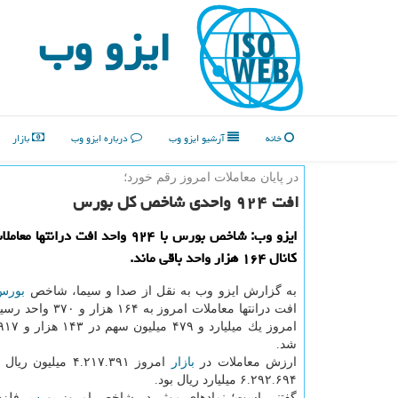
ایزو وب
خانه
آرشیو ایزو وب
درباره ایزو وب
بازار
در پایان معاملات امروز رقم خورد؛
افت ۹۲۴ واحدی شاخص كل بورس
ایزو وب: شاخص بورس با ۹۲۴ واحد افت درانته
كانال ۱۶۴ هزار واحد باقی ماند.
به گزارش ایزو وب به نقل از صدا و سیما، شاخص
بورس
افت درانتها معاملات امروز به
شد.
ارزش معاملات در
بازار
امروز ۴.۲۱۷.۳۹۱ میلیون ریال و ارزش
۶.۲۹۲.۶۹۴ میلیارد ریال بود.
گفتنی است؛ ­نمادهای موثر در شاخص امروز
بورس
فلزی 