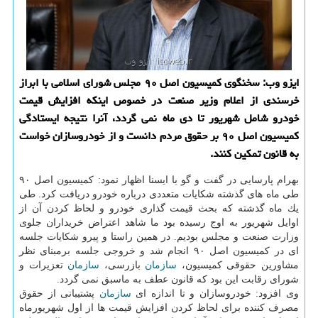
ایزو وب: سخنگوی كمیسیون اصل ۹۰ مجلس شورای اسلامی با ابراز
خرسندی از اعلام وزیر صنعت در خصوص اینكه افزایش قیمت
خودرو شامل شهریور تا دی ماه نمی گردد، آنرا نتیجه ایستادگی
كمیسیون اصل ۹۰ بر حقوق مردم دانست و از خودروسازان خواست
به قانون تمكین كنند.
بهرام پارسایی در گفت و گو با ایسنا اظهار نمود: كمیسیون اصل ۹۰
طی ماه های گذشته شكایات متعددی درباره خودرو دریافت كرد. طی
یك ماه گذشته كه بحث قیمت گذاری خودرو و لحاظ كردن آن از
اوایل شهریور به اوج رسیده بود ما شاهد اعتراض خریداران جلوی
وزارت صنعت و مجلس بودیم. در همین راستا و پیرو شكایات جلسه
ای در كمیسیون اصل ۹۰ انجام شد و خروجی جلسه برمبنای نظر
مشاورین حقوقی كمیسیون،
سازمان
بازرسی،
سازمان
تعزیرات و
شورای رقابت این بود كه قانون عطف به ماسبق نمی گردد.
وی افزود: خودروسازان و تا اندازه ای
سازمان
پشتیبانی از حقوق
مصرف كننده برای لحاظ كردن افزایش قیمت ها از اول شهریورماه