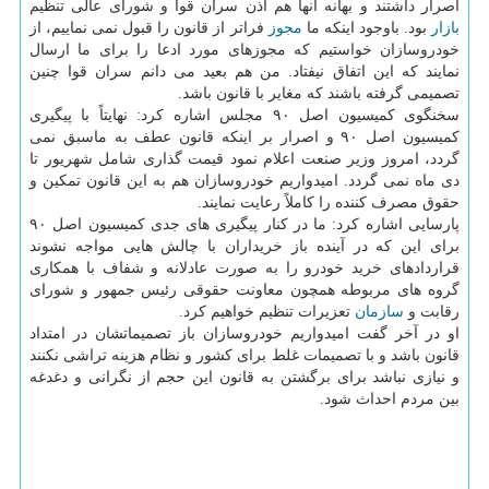
اصرار داشتند و بهانه آنها هم اذن سران قوا و شورای عالی تنظیم
بازار
بود. باوجود اینكه ما
مجوز
فراتر از قانون را قبول نمی نماییم، از
خودروسازان خواستیم كه مجوزهای مورد ادعا را برای ما ارسال
نمایند كه این اتفاق نیفتاد. من هم بعید می دانم سران قوا چنین
تصمیمی گرفته باشند كه مغایر با قانون باشد.
سخنگوی كمیسیون اصل ۹۰ مجلس اشاره كرد: نهایتاً با پیگیری
كمیسیون اصل ۹۰ و اصرار بر اینكه قانون عطف به ماسبق نمی
گردد، امروز وزیر صنعت اعلام نمود قیمت گذاری شامل شهریور تا
دی ماه نمی گردد. امیدواریم خودروسازان هم به این قانون تمكین و
حقوق مصرف كننده را كاملاً رعایت نمایند.
پارسایی اشاره كرد: ما در كنار پیگیری های جدی كمیسیون اصل ۹۰
برای این كه در آینده باز خریداران با چالش هایی مواجه نشوند
قراردادهای خرید خودرو را به صورت عادلانه و شفاف با همكاری
گروه های مربوطه همچون معاونت حقوقی رئیس جمهور و شورای
رقابت و
سازمان
تعزیرات تنظیم خواهیم كرد.
او در آخر گفت امیدواریم خودروسازان باز تصمیماتشان در امتداد
قانون باشد و با تصمیمات غلط برای كشور و نظام هزینه تراشی نكنند
و نیازی نباشد برای برگشتن به قانون این حجم از نگرانی و دغدغه
بین مردم احداث شود.