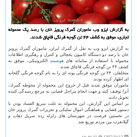
به گزارش ایزو وب ماموران گمرك پرویز خان با رصد یك محموله
تجاری، موفق به كشف ۴۴ تن گوجه فرنگی قاچاق شدند.
به گزارش ایزو وب به نقل از گمرك ایران، ماموران گمرك پرویز
خان با رصد دو دستگاه كامیون یخچالی و كنترل و رهگیری اطلاعات
محموله با استفاده از سامانه های
هوشمند
الكترونیكی، موفق به
كشف ۴۴ تن گوجه فرنگی قاچاق شدند.
متخلفان، ۴۴ تن گوجه فرنگی بوته ای را به نام گوجه فرنگی گلخانه
ای اظهار كرده بودند.
ماموران موفق شدند قبل از خروج این محموله از محوطه گمرك،
آنرا توقیف كنند و جهت انجام مراحل قضایی به مرجع رسیدگی كننده
تحویل دادند.
بر اساس این گزارش، این محموله به علت سریع الفساد بودن با
دستور قضایی و هماهنگی اموال تملیكی و تعزیرات گمرك پرویز خان
در نخستین فرصت در شهرستان های زلزله زده سرپل ذهاب و
گیلانغرب بین مردم توزیع شد.