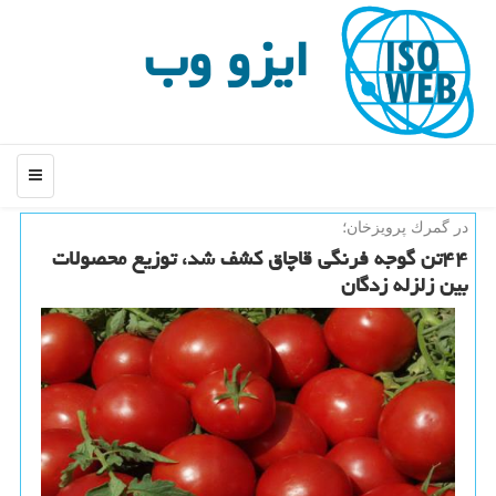
ایزو وب
منو
در گمرك پرویزخان؛
۴۴تن گوجه فرنگی قاچاق كشف شد، توزیع محصولات
بین زلزله زدگان