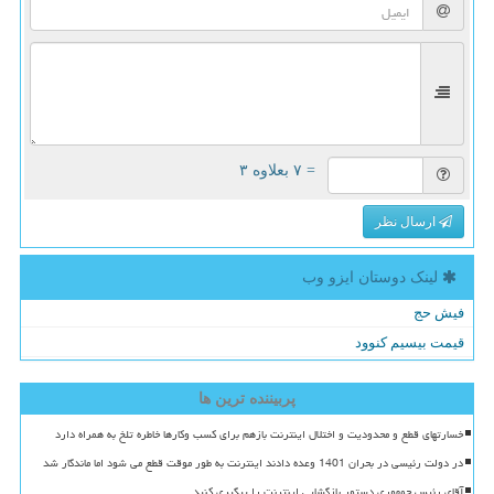
= ۷ بعلاوه ۳
ارسال نظر
لینک دوستان ایزو وب
فیش حج
قیمت بیسیم کنوود
پربیننده ترین ها
خسارتهای قطع و محدودیت و اختلال اینترنت بازهم برای کسب وکارها خاطره تلخ به همراه دارد
در دولت رئیسی در بحران 1401 وعده دادند اینترنت به طور موقت قطع می شود اما ماندگار شد
آقای رئیس جمهوری دستور بازگشایی اینترنت را پیگیری کنید