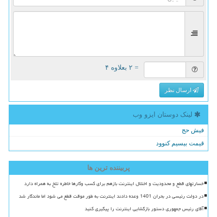
= ۲ بعلاوه ۴
ارسال نظر
لینک دوستان ایزو وب
فیش حج
قیمت بیسیم کنوود
پربیننده ترین ها
خسارتهای قطع و محدودیت و اختلال اینترنت بازهم برای کسب وکارها خاطره تلخ به همراه دارد
در دولت رئیسی در بحران 1401 وعده دادند اینترنت به طور موقت قطع می شود اما ماندگار شد
آقای رئیس جمهوری دستور بازگشایی اینترنت را پیگیری کنید