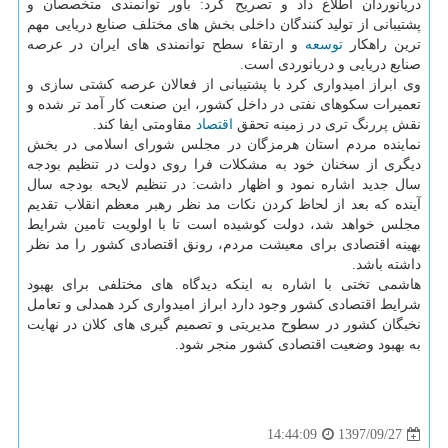
دریانوردان اطلاع داد و تصریح كرد: باور توانمندی متخصصان و
پشتیبانی از تولید كنندگان داخلی بخش های مختلف صنایع دریایی مهم
ترین راهكار
توسعه
و ارتقاء سطح توانمندی های ایران در عرصه
صنایع دریایی و دریانوردی است.
وی ابراز امیدواری كرد با پشتیبانی از فعالان عرصه كشتی سازی و
تعمیرات سكوهای نفتی در داخل كشور، این صنعت كار آمد تر شده و
نقش پررنگ تری در زمینه تحقق
اقتصاد
مقاومتی ایفا كند.
نماینده مردم استان هرمزگان در مجلس شورای اسلامی در بخش
دیگری از سخنان خود به مشكلات فرا روی دولت در تنظیم بودجه
سال جدید اشاره نمود و اظهار داشت: در تنظیم لایحه بودجه سال
آینده كه بعد از لحاظ كردن نكات مد نظر رهبر معظم انقلاب تقدیم
مجلس خواهد شد، دولت كوشیده است تا با اولویت تامین شرایط
بهینه اقتصادی برای معیشت مردم، رونق اقتصادی كشور را مد نظر
داشته باشد.
هاشمی تختی با اشاره به اینكه دیدگاه های مختلفی برای بهبود
شرایط اقتصادی كشور وجود دارد ابراز امیدواری كرد همدلی و تعامل
نخبگان كشور در سطوح مدیریتی و تصمیم گیری های كلان در نهایت
به بهبود وضعیت اقتصادی كشور منجر شود.
1397/09/27
14:44:09