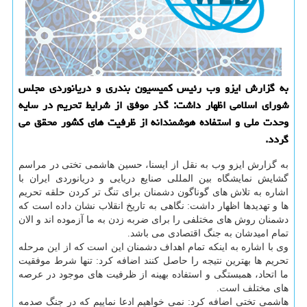
به گزارش ایزو وب رئیس كمیسیون بندری و دریانوردی مجلس
شورای اسلامی اظهار داشت: گذر موفق از شرایط تحریم در سایه
وحدت ملی و استفاده هوشمندانه از ظرفیت های كشور محقق می
گردد.
به گزارش ایزو وب به نقل از ایسنا، حسین هاشمی تختی در مراسم
گشایش نمایشگاه بین المللی صنایع دریایی و دریانوردی ایران با
اشاره به تلاش های گوناگون دشمنان برای تنگ تر كردن حلقه تحریم
ها و تهدیدها اظهار داشت: نگاهی به تاریخ انقلاب نشان داده است كه
دشمنان روش های مختلفی را برای ضربه زدن به ما آزموده اند و الان
تمام امیدشان به جنگ اقتصادی می باشد.
وی با اشاره به اینكه تمام اهداف دشمنان این است كه از این مرحله
تحریم ها بهترین نتیجه را حاصل كنند اضافه كرد: تنها شرط موفقیت
ما اتحاد، همبستگی و استفاده بهینه از ظرفیت های موجود در عرصه
های مختلف است.
هاشمی تختی اضافه كرد: نمی خواهیم ادعا نماییم كه در جنگ صدمه