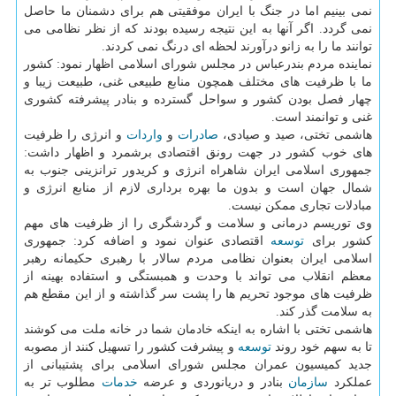
نمی بینیم اما در جنگ با ایران موفقیتی هم برای دشمنان ما حاصل
نمی گردد. اگر آنها به این نتیجه رسیده بودند كه از نظر نظامی می
توانند ما را به زانو درآورند لحظه ای درنگ نمی كردند.
نماینده مردم بندرعباس در مجلس شورای اسلامی اظهار نمود: كشور
ما با ظرفیت های مختلف همچون منابع طبیعی غنی، طبیعت زیبا و
چهار فصل بودن كشور و سواحل گسترده و بنادر پیشرفته كشوری
غنی و توانمند است.
هاشمی تختی، صید و صیادی،
صادرات
و
واردات
و انرژی را ظرفیت
های خوب كشور در جهت رونق اقتصادی برشمرد و اظهار داشت:
جمهوری اسلامی ایران شاهراه انرژی و كریدور ترانزینی جنوب به
شمال جهان است و بدون ما بهره برداری لازم از منابع انرژی و
مبادلات تجاری ممكن نیست.
وی توریسم درمانی و سلامت و گردشگری را از ظرفیت های مهم
كشور برای
توسعه
اقتصادی عنوان نمود و اضافه كرد: جمهوری
اسلامی ایران بعنوان نظامی مردم سالار با رهبری حكیمانه رهبر
معظم انقلاب می تواند با وحدت و همبستگی و استفاده بهینه از
ظرفیت های موجود تحریم ها را پشت سر گذاشته و از این مقطع هم
به سلامت گذر كند.
هاشمی تختی با اشاره به اینكه خادمان شما در خانه ملت می كوشند
تا به سهم خود روند
توسعه
و پیشرفت كشور را تسهیل كنند از مصوبه
جدید كمیسیون عمران مجلس شورای اسلامی برای پشتیبانی از
عملكرد
سازمان
بنادر و دریانوردی و عرضه
خدمات
مطلوب تر به