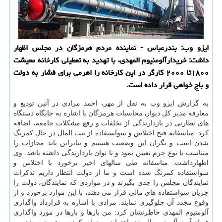
ایزو وب: بندرعباس - نماینده مردم هرمزگان در مجلس اظهار
داشت: خریدارآلومنیوم المهدی، با تهدید به تعطیلی كارخانه معیشت
۱۸۰۰تا ۲۰۰۰ كارگر در این كارخانه را اهرمی برای فشار به دولت
و باج خواهی قرار داده است.
به گزارش ایزو وب به نقل از مهر، احمد مرادی در آئین تودیع و
معارفه مدیر كل دیوان محاسبات هرمزگان با اشاره به جایگاه دستگاه
های نظارتی در بازدارندگی از تخلفات و رفع مشكلات جامعه، اضافه
كرد: متاسفانه قبح اختلاس و سواستفاده از بیت المال در حال كمرنگ
شدن است و نگران این وضعیت هستیم و بنابراین باید مجازات را
متناسب با نوع جرم تعیین نمود و تا توان بازدارندگی داشته باشد. وی
اظهارداشت: متاسفانه طی سالهای اخیر برخورد با اختلاس و
سواستفاده كمرنگ شده است و ما از دولت انتظار داریم تذكرات
نمایندگان مجلس را جدی بگیرند و در مواردی كه نمایندگان، دولت را
جریان سواستفاده های مالی قرار می دهند، با این موارد برخورد و از
وقوع مجدد آن جلوگیری نمایند. مرادی با اشاره به قرارداد واگذاری
آلومنیوم المهدی خاطرنشان كرد: من بارها و بارها در مورد واگذاری