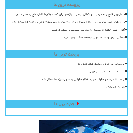
پربیننده ترین ها
خسارتهای قطع و محدودیت و اختلال اینترنت بازهم برای کسب وکارها خاطره تلخ به همراه دارد
در دولت رئیسی در بحران 1401 وعده دادند اینترنت به طور موقت قطع می شود اما ماندگار شد
آقای رئیس جمهوری دستور بازگشایی اینترنت را پیگیری کنید
آمادگی ایران و اسپانیا برای توسعه همکاریهای تجاری
پربحث ترین ها
خردسالان در تونل وحشت فیلترشکن ها
ثبات قیمت نفت در بازار جهانی
رشد 25 درصدی مالیات تولید فشار مالیاتی به سایر حوزه ها منتقل شد
پلن B همیشگی
جدیدترین ها