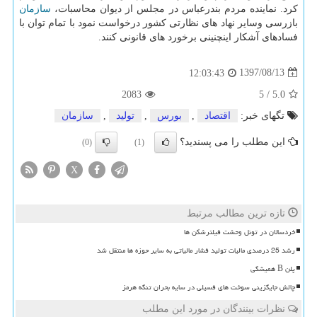
كرد. نماینده مردم بندرعباس در مجلس از دیوان محاسبات،
سازمان
بازرسی وسایر نهاد های نظارتی كشور درخواست نمود با تمام توان با
فسادهای آشكار اینچنینی برخورد های قانونی كنند.
1397/08/13
12:03:43
2083
5
/
5.0
تگهای خبر:
اقتصاد
,
بورس
,
تولید
,
سازمان
این مطلب را می پسندید؟
(0)
(1)
X
تازه ترین مطالب مرتبط
خردسالان در تونل وحشت فیلترشکن ها
رشد 25 درصدی مالیات تولید فشار مالیاتی به سایر حوزه ها منتقل شد
پلن B همیشگی
چالش جایگزینی سوخت های فسیلی در سایه بحران تنگه هرمز
نظرات بینندگان در مورد این مطلب