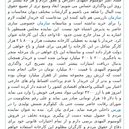
فساد آمیز آلومنیوم المهدی اعتراض و نطق كردم و هر چه بیشتر بر
روی این واگذاری حساس می شویم؛ ابعاد وسیع تری از تضییع حقوق
بیت المال را شاهد می باشیم و گزارشات مختلف دیوان محاسبات و
سازمان
بازرسی هم تائید كننده این مدعاست كه خریدار اهلیت لازم
را برای خرید نداشته است و متاسفانه
سازمان
خصوصی سازی
حاضر به پذیرش اشتباه خود نیست. این نماینده مجلس همینطور با
اشاره به از مدار خارج شدن حدود ۱۵۰واحد دیگ این كارخانه عنوان
كرد: خریدار با تهدید به تعطیلی كارخانه معیشت هزار و ۸۰۰ تا ۲ هزار
كارگر شاغل در این كارخانه را اهرمی برای فشار و باج خواهی از
دولت قرار داده است و متاسفانه این باج خواهی در یك مرحله منجر
به باجگیری ۲۰۰ تا ۳۰۰ میلیارد تومانی شده است و خریدار همچنان
بدنبال دریافت امتیازات بیشتر است. وی تصریح كرد: واگذاری
آلومنیوم المهدی با قمیت ۸۰۰ میلیارد تومان در حالی انجام شده
است كه ارزش روز مجموعه بیشتر از ۵هزار میلیارد تومان بوده
است و بدتر از آن خریدار با عدم پرداخت اقساط وام های خارجی
اعتبار بین المللی واحدهای اقتصادی كشور را خدشه دار كرده است و
امروز هم با ارز ۴۲۰۰ تومانی مواد مصرفی خویش را وارد می نماید
و با دلار ۱۵ هزار تومانی صادر می نماید و علی رغم محكومیت در
شورای رقابت حاضر نیست حتی یك كیلوگرم شمش تولیدی را در
بورس
داخلی عرضه نماید. مرادی بیان كرد: بنده به عنوان نماینده
مردم تا حصول نتیجه دست از پیگیری پرونده تخلف در فروش
آلومنیوم المهدی برنمی دارم و از تمام اختیارات قانونی خود برای
دفاع از حقوق مردم و كارگران مظلوم این كارخانه استفاده خواهم